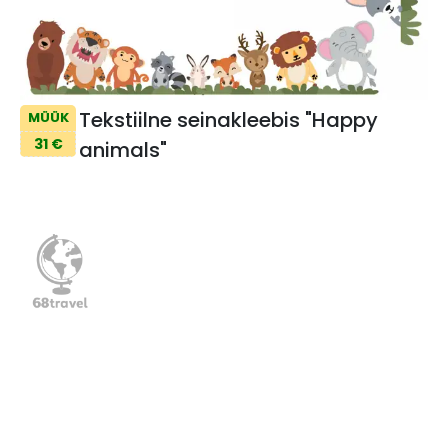
Tekstiilne seinakleebis "Happy
MÜÜK
31 €
animals"