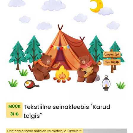
Tekstiilne seinakleebis "Karud
MÜÜK
31 €
telgis"
Originaale toode mille on valmistanud 68travel™️