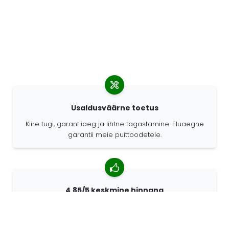
Usaldusväärne toetus
Kiire tugi, garantiiaeg ja lihtne tagastamine. Eluaegne
garantii meie puittoodetele.
4,85/5 keskmine hinnang
Rohkem kui 7400 arvustust klientidelt üle kogu maailma.
98% kliente soovitab meid.