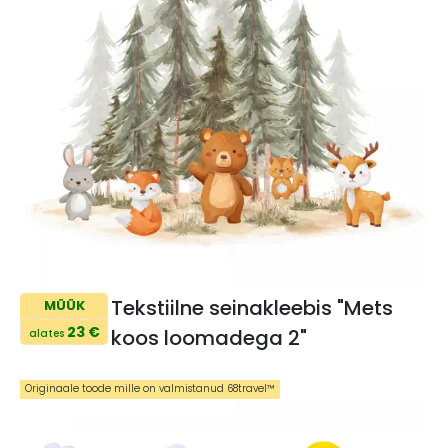
Tekstiilne seinakleebis "Mets
MÜÜK
23 €
koos loomadega 2"
alates
Originaale toode mille on valmistanud 68travel™️