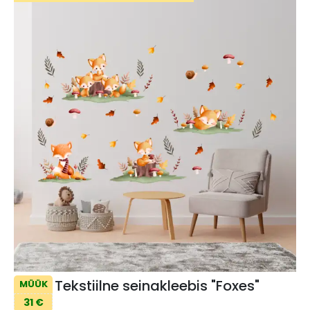
Tekstiilne seinakleebis "Foxes"
MÜÜK
31 €