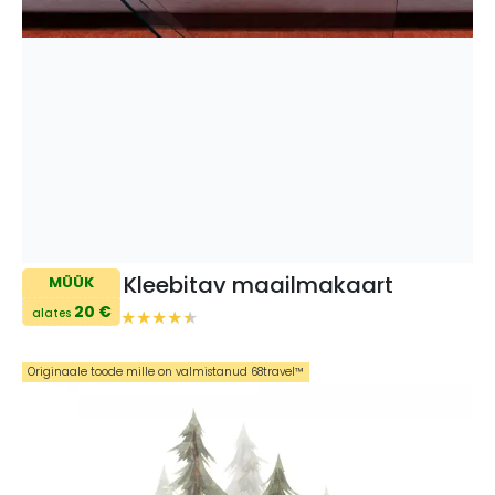
Kleebitav maailmakaart
MÜÜK
20 €
alates
Originaale toode mille on valmistanud 68travel™️