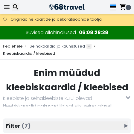
Tasuta kohaletoimetamine tellimustele üle 99 €.
Saab saata ka DHL Expressi kaudu (kohaletoimetamine 24 tunni joo
0
30 päeva tagastamiseks, 90 päeva puidust kaartide ja dekorat
Originaalne kaartide ja dekoratsioonide tootja.
Otsi
Suvised allahindlused
06
08
28
38
Pealehele
Seinakaardid ja kaunistused
Kleebiskaardid / kleebised
Otsi
Enim müüdud
kleebiskaardid / kleebised
Kleebiste ja seinakleebiste kujul olevad
kleebiskaardid pakuvad lihtsat viisi seina algselt
kaunistada ilma keerulise paigalduseta. Tänu
kvaliteetsele materjalile ja täpsele lõikamisele
Filter
(7)
▶
näevad kaardid välja puhtad, üksikasjalikud ja