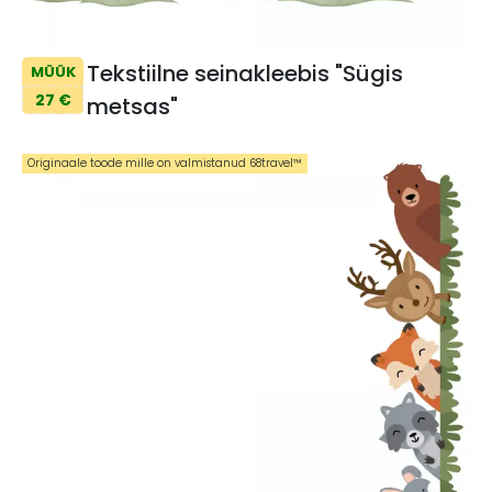
Tekstiilne seinakleebis "Sügis
MÜÜK
27 €
metsas"
Originaale toode mille on valmistanud 68travel™️