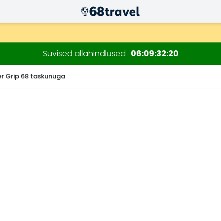
ksul)
sioonide jaoks.
Suvised allahindlused
06
09
32
19
er Grip 68 taskunuga
Otsi