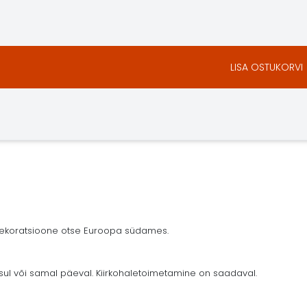
LISA OSTUKORVI
 dekoratsioone otse Euroopa südames.
ksul või samal päeval. Kiirkohaletoimetamine on saadaval.