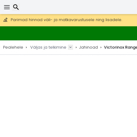
Tasuta kohaletoimetamine tellimustele üle 99 €.
Saab saata ka DHL Expressi kaudu (kohaletoimetamine 24 tunni joo
30 päeva tagastamiseks, 90 päeva puidust kaartide ja dekorat
Parimad hinnad väli- ja matkavarustusele ning lisadele.
Otsi
Pealehele
Väljas ja telkimine
Jahinoad
Victorinox Rang