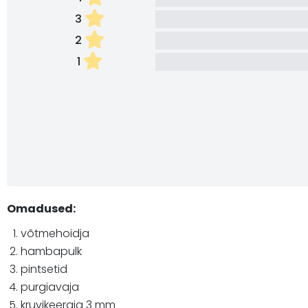
3
2
1
Omadused:
võtmehoidja
hambapulk
pintsetid
purgiavaja
kruvikeeraja 3 mm