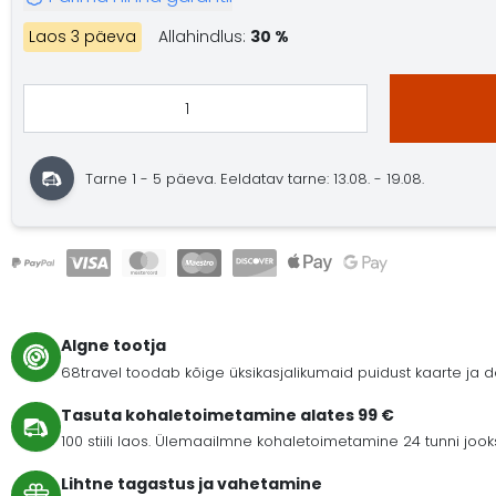
Laos 3 päeva
Allahindlus:
30 %
Tarne 1 - 5 päeva. Eeldatav tarne: 13.08. - 19.08.
Algne tootja
68travel toodab kõige üksikasjalikumaid puidust kaarte ja
Tasuta kohaletoimetamine alates 99 €
100 stiili laos. Ülemaailmne kohaletoimetamine 24 tunni joo
Lihtne tagastus ja vahetamine