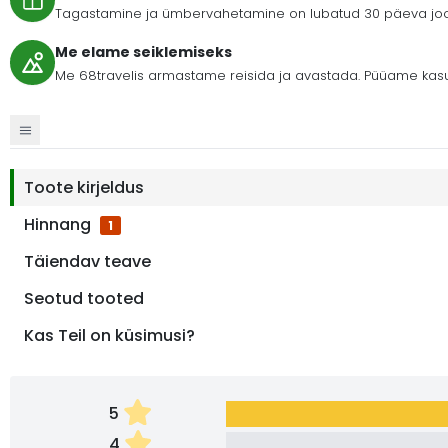
Tagastamine ja ümbervahetamine on lubatud 30 päeva jooks
Me elame seiklemiseks
Me 68travelis armastame reisida ja avastada. Püüame kasu
Toote kirjeldus
Hinnang
1
Täiendav teave
Seotud tooted
Kas Teil on küsimusi?
5
4