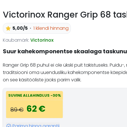
Victorinox Ranger Grip 68 t
5,00/5
1 kliendi hinnang
Kaubamärk:
Victorinox
Suur kahekomponentse skaalaga taskun
Ranger Grip 68 puhul ei ole ükski puit takistuseks. Puidu
traditsiooni oma uuendusliku kahekomponentse käepide
on see käsitööliste jaoks parim valik.
SUVINE ALLAHINDLUS -30%
62 €
89 €
Parima hinna garantii