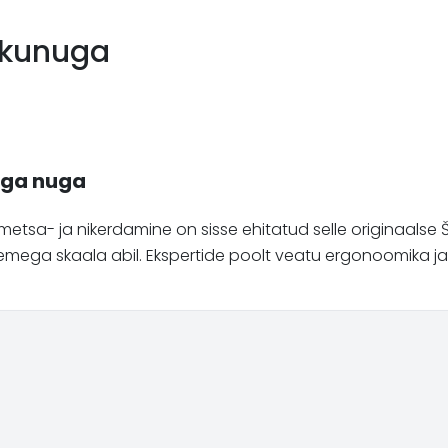
askunuga
uga nuga
-, metsa- ja nikerdamine on sisse ehitatud selle originaalse
mega skaala abil. Ekspertide poolt veatu ergonoomika j