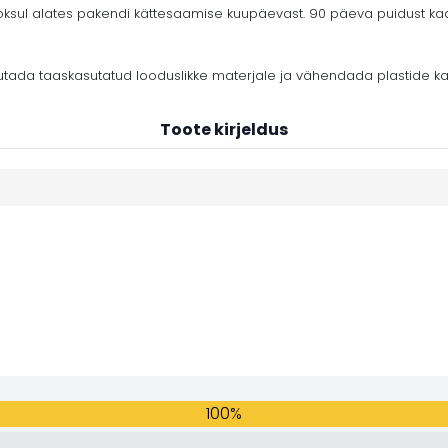
ul alates pakendi kättesaamise kuupäevast. 90 päeva puidust kaar
tada taaskasutatud looduslikke materjale ja vähendada plastide ka
Toote kirjeldus
100%