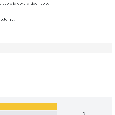
tidele ja dekoratsioonidele.
sutamist.
1
0