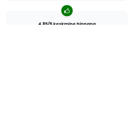
4,85/5 keskmine hinnang
Rohkem kui 7400 arvustust klientidelt üle kogu maailma.
98% kliente soovitab meid.
Isikupärastatud tellimused
68travel on originaaltootja mis tähendab, et saame
kiiresti luua individuaalseid tellimusi vastavalt teie
soovidele.
Me elame seiklemiseks