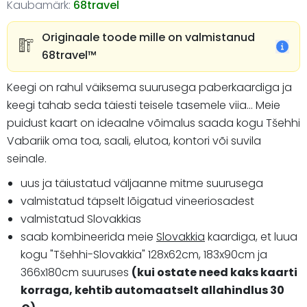
Kaubamärk:
68travel
Originaale toode mille on valmistanud
68travel™️
Keegi on rahul väiksema suurusega paberkaardiga ja
keegi tahab seda täiesti teisele tasemele viia... Meie
puidust kaart on ideaalne võimalus saada kogu Tšehhi
Vabariik oma toa, saali, elutoa, kontori või suvila
seinale.
uus ja täiustatud väljaanne mitme suurusega
valmistatud täpselt lõigatud vineeriosadest
valmistatud Slovakkias
saab kombineerida meie
Slovakkia
kaardiga, et luua
kogu "Tšehhi-Slovakkia"
128x62cm, 183x90cm ja
366x180cm
suuruses
(kui ostate need kaks kaarti
korraga, kehtib automaatselt allahindlus 30