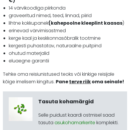
€)
14 värvikoodiga piirkonda
graveeritud nimed, teed, linnad, piirid
lihtne kokkupanek
(kahepoolne kleeplint kaasas
)
erinevad värvimisastmed
kerge kaal ja keskkonnasõbralik tootmine
kergesti puhastatav, naturaalne puitpind
ohutud materjalid
eluaegne garantii
Tehke oma reisiunistused teoks või kinkige reisijale
kõige imelisem kingitus.
Pane
terve riik
oma seinale!
Tasuta kohamärgid
Selle puidust kaardi ostmisel saad
tasuta
asukohamarkerite
komplekti.