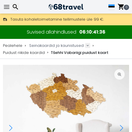
0
Tasuta kohaletoimetamine tellimustele üle 99 €.
Saab saata ka DHL Expressi kaudu (kohaletoimetamine 24 tunni joo
Otsi
30 päeva tagastamiseks, 90 päeva puidust kaartide ja dekorat
Suvised allahindlused
06
10
41
36
Originaalne kaartide ja dekoratsioonide tootja.
Pealehele
Seinakaardid ja kaunistused
Puidust riikide kaardid
Tšehhi Vabariigi puidust kaart
Otsi