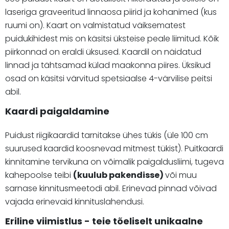
laseriga graveeritud linnaosa piirid ja kohanimed (kus
ruumi on). Kaart on valmistatud väiksematest
puidukihidest mis on käsitsi üksteise peale liimitud. Kõik
piirkonnad on eraldi üksused. Kaardil on näidatud
linnad ja tähtsamad külad maakonna piires. Üksikud
osad on käsitsi värvitud spetsiaalse 4-värvilise peitsi
abil.
Kaardi paigaldamine
Puidust riigikaardid tarnitakse ühes tükis (üle 100 cm
suurused kaardid koosnevad mitmest tükist). Puitkaardi
kinnitamine tervikuna on võimalik paigaldusliimi, tugeva
kahepoolse teibi
(kuulub pakendisse)
või muu
sarnase kinnitusmeetodi abil. Erinevad pinnad võivad
vajada erinevaid kinnituslahendusi.
Eriline viimistlus - teie tõeliselt unikaalne