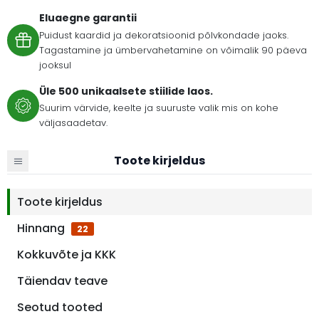
Eluaegne garantii
Puidust kaardid ja dekoratsioonid põlvkondade jaoks.
Tagastamine ja ümbervahetamine on võimalik 90 päeva
jooksul
Üle 500 unikaalsete stiilide laos.
Suurim värvide, keelte ja suuruste valik mis on kohe
väljasaadetav.
Toote kirjeldus
Toote kirjeldus
Hinnang
22
Kokkuvõte ja KKK
Täiendav teave
Seotud tooted