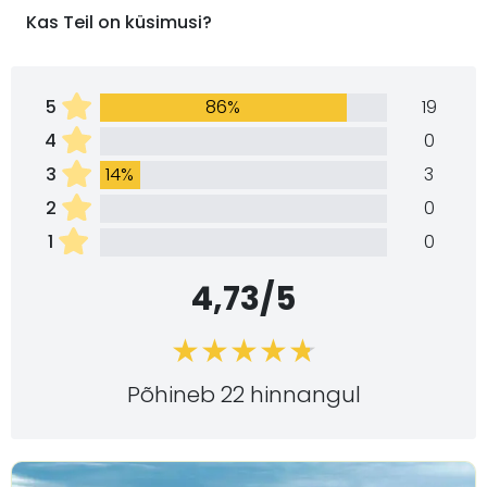
Kas Teil on küsimusi?
5
86%
19
4
0
3
14%
3
2
0
1
0
4,73/5
Põhineb 22 hinnangul