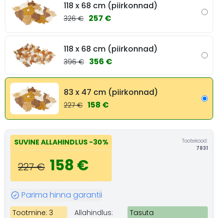
118 x 68 cm (piirkonnad)
257 €
326 €
118 x 68 cm (piirkonnad)
356 €
396 €
83 x 47 cm (piirkonnad)
158 €
227 €
Tootekood:
SUVINE ALLAHINDLUS
-30%
7831
158 €
227 €
Parima hinna garantii
Tootmine: 3
Allahindlus:
Tasuta