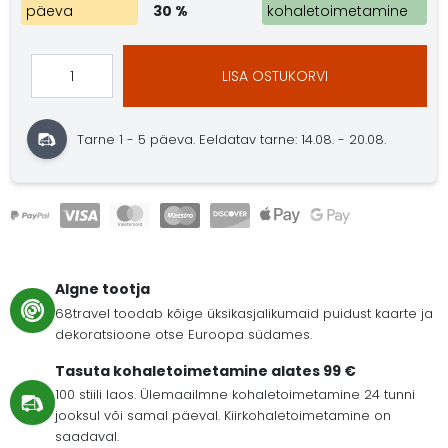
päeva
30 %
kohaletoimetamine
LISA OSTUKORVI
Tarne 1 - 5 päeva.
Eeldatav tarne: 14.08. - 20.08.
Algne tootja
68travel toodab kõige üksikasjalikumaid puidust kaarte ja
dekoratsioone otse Euroopa südames.
Tasuta kohaletoimetamine alates 99 €
100 stiili laos. Ülemaailmne kohaletoimetamine 24 tunni
jooksul või samal päeval. Kiirkohaletoimetamine on
saadaval.