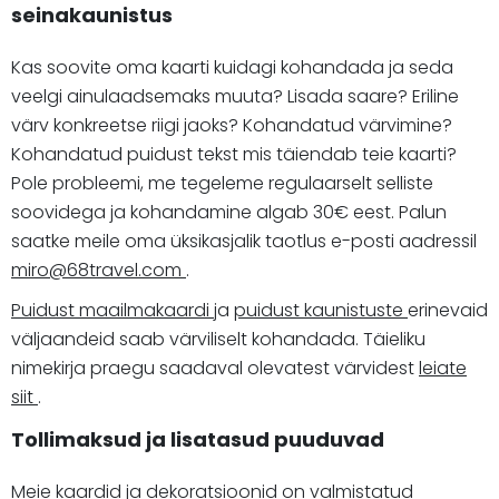
seinakaunistus
Kas soovite oma kaarti kuidagi kohandada ja seda
veelgi ainulaadsemaks muuta? Lisada saare? Eriline
värv konkreetse riigi jaoks? Kohandatud värvimine?
Kohandatud puidust tekst mis täiendab teie kaarti?
Pole probleemi, me tegeleme regulaarselt selliste
soovidega ja kohandamine algab 30€ eest. Palun
saatke meile oma üksikasjalik taotlus e-posti aadressil
miro@68travel.com
.
Puidust maailmakaardi
ja
puidust kaunistuste
erinevaid
väljaandeid saab värviliselt kohandada. Täieliku
nimekirja praegu saadaval olevatest värvidest
leiate
siit
.
Tollimaksud ja lisatasud puuduvad
Meie kaardid ja dekoratsioonid on valmistatud