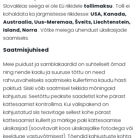
Slovakkias seega ei ole ELi riikidele
tollimaksu
. Tolli ei
kohaldata ka järgmistesse riikidesse:
USA, Kanada,
Austraalia, Uus-Meremaa, Šveits, Liechtenstein,
Island, Norra
. Võtke meiega ühendust üksikasjade
saamiseks.
Saatmisjuhised
Meie puidust ja samblakaardid on suhteliselt õrnad
ning nende kaalu ja suuruse tõttu on need
rahvusvaheliseks saatmiseks kullerfirma kaudu hästi
pakitud. Siiski võib saatmisel tekkida mõningaid
kahjustusi. Seetõttu peaksite saadetist kohe pärast
kättesaamist kontrollima. Kui välispakend on
kahjustatud siis teavitage sellest kohe pärast
kättesaamist kullerit ja märkige paki kättesaamise
üksikasjad (soovitavalt koos üksikasjalike fotodega või
keelduge vastuvõtmisest). Tõendid kahjustuste kohta