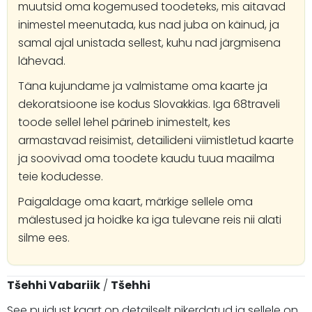
muutsid oma kogemused toodeteks, mis aitavad
inimestel meenutada, kus nad juba on käinud, ja
samal ajal unistada sellest, kuhu nad järgmisena
lähevad.
Täna kujundame ja valmistame oma kaarte ja
dekoratsioone ise kodus Slovakkias. Iga 68traveli
toode sellel lehel pärineb inimestelt, kes
armastavad reisimist, detailideni viimistletud kaarte
ja soovivad oma toodete kaudu tuua maailma
teie kodudesse.
Paigaldage oma kaart, märkige sellele oma
mälestused ja hoidke ka iga tulevane reis nii alati
silme ees.
Tšehhi Vabariik
/
Tšehhi
See puidust kaart on detailselt nikerdatud ja sellele on