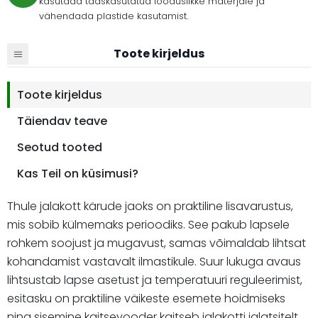
kasutada taaskasutatud looduslikke materjale ja
vähendada plastide kasutamist.
Toote kirjeldus
Toote kirjeldus
Täiendav teave
Seotud tooted
Kas Teil on küsimusi?
Thule jalakott kärude jaoks on praktiline lisavarustus,
mis sobib külmemaks perioodiks. See pakub lapsele
rohkem soojust ja mugavust, samas võimaldab lihtsat
kohandamist vastavalt ilmastikule. Suur lukuga avaus
lihtsustab lapse asetust ja temperatuuri reguleerimist,
esitasku on praktiline väikeste esemete hoidmiseks
ning sisemine kaitsevooder kaitseb jalakotti jalatsitelt