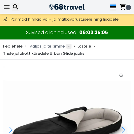
Tasuta kohaletoimetamine tellimustele üle 99 €.
Saab saata ka DHL Expressi kaudu (kohaletoimetamine 24 tunni joo
0
30 päeva tagastamiseks, 90 päeva puidust kaartide ja dekorat
Parimad hinnad väli- ja matkavarustusele ning lisadele.
Otsi
Suvised allahindlused
06
03
35
04
Pealehele
Väljas ja telkimine
Lastele
Thule jalakott kärudele Urban Glide jaoks
Otsi