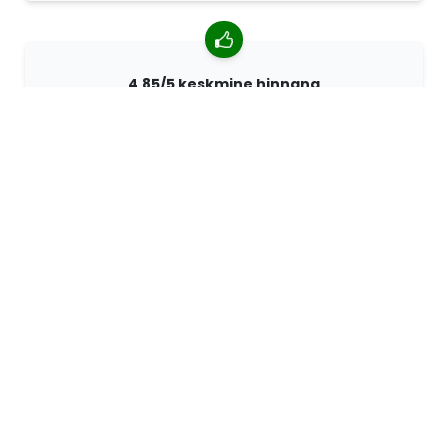
4,85/5 keskmine hinnang
Rohkem kui 7400 arvustust klientidelt üle kogu maailma.
98% kliente soovitab meid.
Isikupärastatud tellimused
68travel on originaaltootja mis tähendab, et saame
kiiresti luua individuaalseid tellimusi vastavalt teie
soovidele.
Me elame seiklemiseks