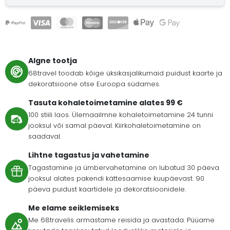
Algne tootja
68travel toodab kõige üksikasjalikumaid puidust kaarte ja
dekoratsioone otse Euroopa südames.
Tasuta kohaletoimetamine alates 99 €
100 stiili laos. Ülemaailmne kohaletoimetamine 24 tunni
jooksul või samal päeval. Kiirkohaletoimetamine on
saadaval.
Lihtne tagastus ja vahetamine
Tagastamine ja ümbervahetamine on lubatud 30 päeva
jooksul alates pakendi kättesaamise kuupäevast. 90
päeva puidust kaartidele ja dekoratsioonidele.
Me elame seiklemiseks
Me 68travelis armastame reisida ja avastada. Püüame