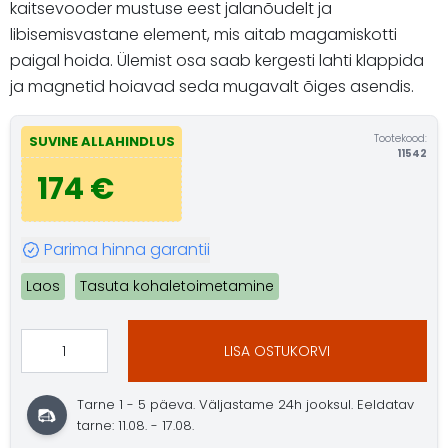
kaitsevooder mustuse eest jalanõudelt ja
libisemisvastane element, mis aitab magamiskotti
paigal hoida. Ülemist osa saab kergesti lahti klappida
ja magnetid hoiavad seda mugavalt õiges asendis.
Tootekood:
SUVINE ALLAHINDLUS
11542
174 €
Parima hinna garantii
Laos
Tasuta kohaletoimetamine
LISA OSTUKORVI
Tarne 1 - 5 päeva. Väljastame 24h jooksul. Eeldatav
tarne: 11.08. - 17.08.