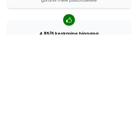
garantii meie puittoodetele.
4,85/5 keskmine hinnang
Rohkem kui 7400 arvustust klientidelt üle kogu maailma.
98% kliente soovitab meid.
Isikupärastatud tellimused
68travel on originaaltootja mis tähendab, et saame
kiiresti luua individuaalseid tellimusi vastavalt teie
soovidele.