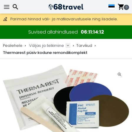
Tasuta kohaletoimetamine tellimustele üle 99 €.
Saab saata ka DHL Expressi kaudu (kohaletoimetamine 24 tunni joo
0
30 päeva tagastamiseks, 90 päeva puidust kaartide ja dekorat
Parimad hinnad väli- ja matkavarustusele ning lisadele.
Otsi
Suvised allahindlused
06
11
14
12
Pealehele
Väljas ja telkimine
Tarvikud
Thermarest püsiv kodune remondikomplekt
Otsi