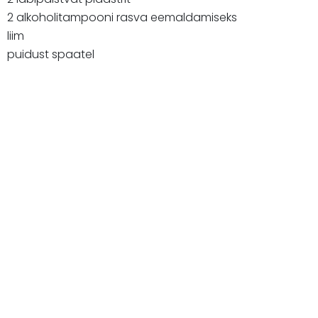
2 alkoholitampooni rasva eemaldamiseks
liim
puidust spaatel