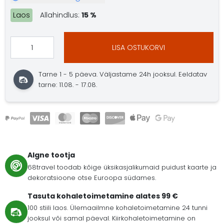
Laos
Allahindlus:
15 %
LISA OSTUKORVI
Tarne 1 - 5 päeva. Väljastame 24h jooksul. Eeldatav
tarne: 11.08. - 17.08.
Algne tootja
68travel toodab kõige üksikasjalikumaid puidust kaarte ja
dekoratsioone otse Euroopa südames.
Tasuta kohaletoimetamine alates 99 €
100 stiili laos. Ülemaailmne kohaletoimetamine 24 tunni
jooksul või samal päeval. Kiirkohaletoimetamine on