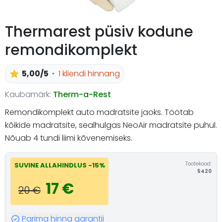
Thermarest püsiv kodune
remondikomplekt
5,00/5
1 kliendi hinnang
Kaubamärk:
Therm-a-Rest
Remondikomplekt auto madratsite jaoks. Töötab
kõikide madratsite, sealhulgas NeoAir madratsite puhul.
Nõuab 4 tundi liimi kõvenemiseks.
Tootekood:
SUVINE ALLAHINDLUS -15%
5420
17 €
20 €
Parima hinna garantii