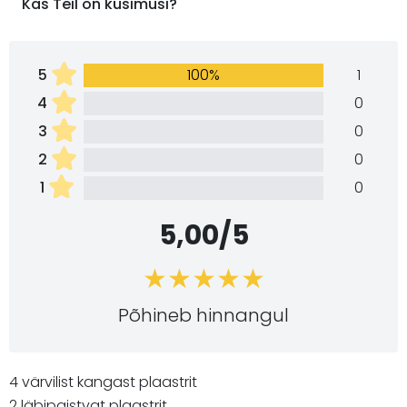
Kas Teil on küsimusi?
5
100%
1
4
0
3
0
2
0
1
0
5,00/5
Põhineb hinnangul
4 värvilist kangast plaastrit
2 läbipaistvat plaastrit