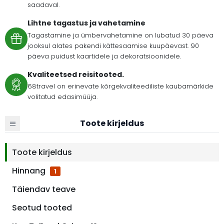
saadaval.
Lihtne tagastus ja vahetamine
Tagastamine ja ümbervahetamine on lubatud 30 päeva
jooksul alates pakendi kättesaamise kuupäevast. 90
päeva puidust kaartidele ja dekoratsioonidele.
Kvaliteetsed reisitooted.
68travel on erinevate kõrgekvaliteediliste kaubamärkide
volitatud edasimüüja.
Toote kirjeldus
Toote kirjeldus
Hinnang
1
Täiendav teave
Seotud tooted