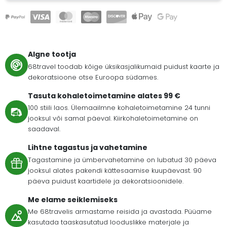
Algne tootja
68travel toodab kõige üksikasjalikumaid puidust kaarte ja
dekoratsioone otse Euroopa südames.
Tasuta kohaletoimetamine alates 99 €
100 stiili laos. Ülemaailmne kohaletoimetamine 24 tunni
jooksul või samal päeval. Kiirkohaletoimetamine on
saadaval.
Lihtne tagastus ja vahetamine
Tagastamine ja ümbervahetamine on lubatud 30 päeva
jooksul alates pakendi kättesaamise kuupäevast. 90
päeva puidust kaartidele ja dekoratsioonidele.
Me elame seiklemiseks
Me 68travelis armastame reisida ja avastada. Püüame
kasutada taaskasutatud looduslikke materjale ja