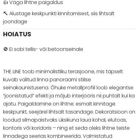
👍 Väga lihtne paigaldus
🔨 Alustage keskpunkti kinnitamisest, siis lihtsalt
joondage
HOIATUS
🚫 Ei sobi tellis- või betoonseinale
THE LINE toob minimalistliku terasjoone, mis täpselt
kuvab valitud linna panoraami stiilse
seinakaunistusena. Õhuke metallprofiil loob elegantse
“joonistatud” efekti ja mõjub interjööris nii puhtalt kui ka
ajatu. Paigaldamine on lihtne: esmalt kinnitage
keskpunkt, seejärel lihtsalt tasandage. Dekoratsioon on
loodud silmapaistvaks üksikuna laua kohal, elutoas,
kontoris või koridoris – ning et seda oleks lihtne teiste
linnadega seerias kombineerida. Valmistatud