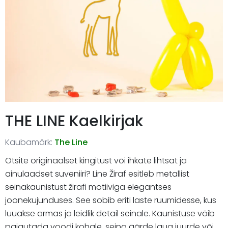
THE LINE Kaelkirjak
Kaubamärk:
The Line
Otsite originaalset kingitust või ihkate lihtsat ja
ainulaadset suveniiri? Line Žiraf esitleb metallist
seinakaunistust žirafi motiiviga elegantses
joonekujunduses. See sobib eriti laste ruumidesse, kus
luuakse armas ja leidlik detail seinale. Kaunistuse võib
paigutada voodi kohale, seina äärde laua juurde või