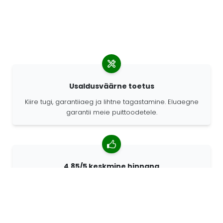
Usaldusväärne toetus
Kiire tugi, garantiiaeg ja lihtne tagastamine. Eluaegne
garantii meie puittoodetele.
4,85/5 keskmine hinnang
Rohkem kui 7400 arvustust klientidelt üle kogu maailma.
98% kliente soovitab meid.