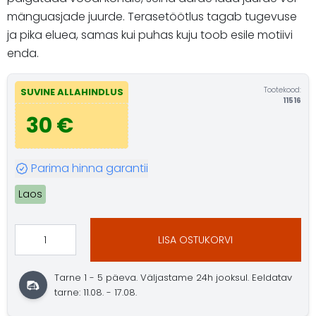
mänguasjade juurde. Terasetöötlus tagab tugevuse
ja pika eluea, samas kui puhas kuju toob esile motiivi
enda.
Tootekood:
SUVINE ALLAHINDLUS
11516
30 €
Parima hinna garantii
Laos
LISA OSTUKORVI
Tarne 1 - 5 päeva. Väljastame 24h jooksul. Eeldatav
tarne: 11.08. - 17.08.