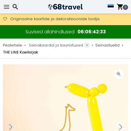
Tasuta kohaletoimetamine tellimustele üle 99 €.
Saab saata ka DHL Expressi kaudu (kohaletoimetamine 24 tunni joo
0
30 päeva tagastamiseks, 90 päeva puidust kaartide ja dekorat
Originaalne kaartide ja dekoratsioonide tootja.
Otsi
Suvised allahindlused
06
06
42
32
Pealehele
Seinakaardid ja kaunistused
Seinasiluetid
THE LINE Kaelkirjak
Otsi