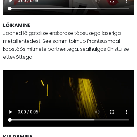
LÕIKAMINE
Jooned lõigatakse erakordse täpsusega laseriga
metalllehtedest. See samm toimub Prantsusmaal
koostöös mitmete partneritega, sealhulgas ühistulise
ettevõttega.
KULDAMINE