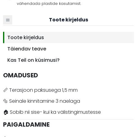
vähendada plastide kasutamist.
Toote kirjeldus
Toote kirjeldus
Täiendav teave
Kas Teil on küsimusi?
OMADUSED
📏 Terasjoon paksusega 1,5 mm
🔩 Seinale kinnitamine 3 naelaga
🏠 Sobib nii sise- kui ka välistingimustesse
PAIGALDAMINE