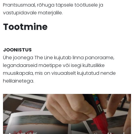
Prantsusmaal, rõhuga täpsele töötlusele ja
vastupidavale materjalile.
Tootmine
JOONISTUS
Ühe joonega The Line kujutab linna panoraame,
legandaarseid mäetippe või isegi kultuslikke
muusikapala, mis on visuaalselt kujutatud nende
helilainetega.