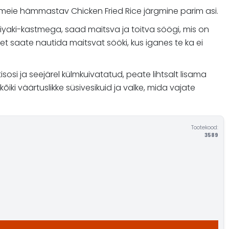
 meie hämmastav Chicken Fried Rice järgmine parim asi.
eriyaki-kastmega, saad maitsva ja toitva söögi, mis on
s, et saate nautida maitsvat sööki, kus iganes te ka ei
osi ja seejärel külmkuivatatud, peate lihtsalt lisama
kõiki väärtuslikke süsivesikuid ja valke, mida vajate
Tootekood:
3589