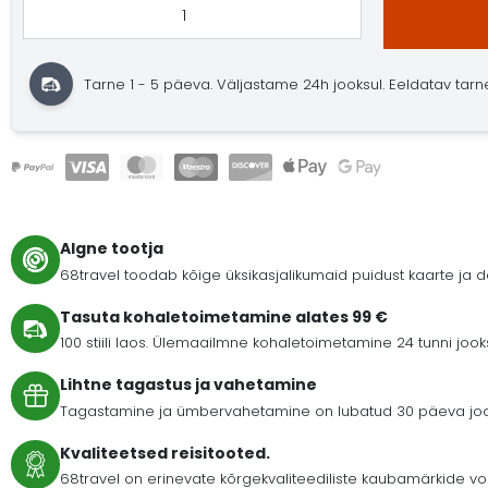
Tarne 1 - 5 päeva. Väljastame 24h jooksul. Eeldatav tarne: 
Algne tootja
68travel toodab kõige üksikasjalikumaid puidust kaarte ja
Tasuta kohaletoimetamine alates 99 €
100 stiili laos. Ülemaailmne kohaletoimetamine 24 tunni joo
Lihtne tagastus ja vahetamine
Tagastamine ja ümbervahetamine on lubatud 30 päeva jooks
Kvaliteetsed reisitooted.
68travel on erinevate kõrgekvaliteediliste kaubamärkide vo