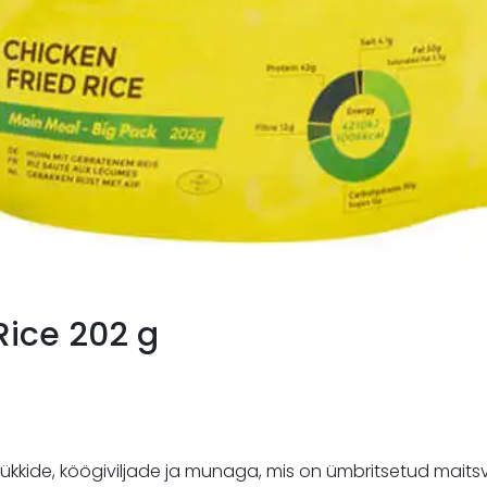
Rice 202 g
kide, köögiviljade ja munaga, mis on ümbritsetud maitsva te