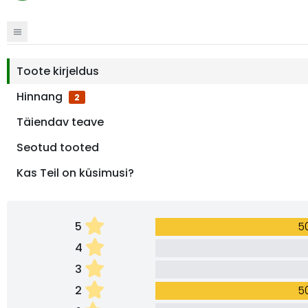
Toote kirjeldus
Hinnang
2
Täiendav teave
Seotud tooted
Kas Teil on küsimusi?
5
5
4
3
2
5