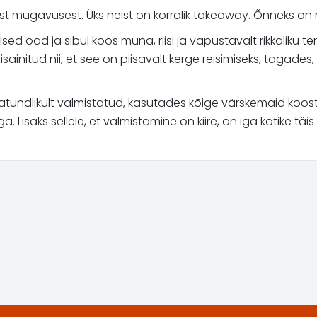
est mugavusest. Üks neist on korralik takeaway. Õnneks on
ed oad ja sibul koos muna, riisi ja vapustavalt rikkaliku t
disainitud nii, et see on piisavalt kerge reisimiseks, tagade
atundlikult valmistatud, kasutades kõige värskemaid koostis
Lisaks sellele, et valmistamine on kiire, on iga kotike täis 