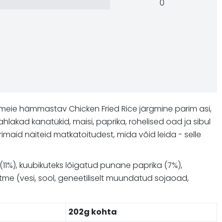
0
n meie hämmastav Chicken Fried Rice järgmine parim asi,
ahlakad kanatükid, maisi, paprika, rohelised oad ja sibul
arimaid näiteid matkatoitudest, mida võid leida - selle
 (11%), kuubikuteks lõigatud punane paprika (7%),
stme (vesi, sool, geneetiliselt muundatud sojaoad,
202g kohta