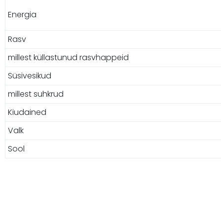
Energia
Rasv
millest küllastunud rasvhappeid
Süsivesikud
millest suhkrud
Kiudained
Valk
Sool