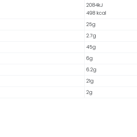
2084kJ
498 kcal
25g
2.7g
45g
6g
6.2g
21g
2g