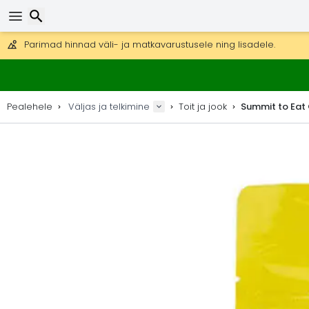
Tasuta kohaletoimetamine tellimustele üle 99 €.
Saab saata ka DHL Expressi kaudu (kohaletoimetamine 24 tunni joo
30 päeva tagastamiseks, 90 päeva puidust kaartide ja dekorat
Parimad hinnad väli- ja matkavarustusele ning lisadele.
Otsi
Pealehele
Väljas ja telkimine
Toit ja jook
Summit to Eat 