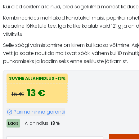
Kui oled seiklema läinud, oled sageli ilma mõnest kodus
Kombineerides mahlakad kanatükid, maisi, paprika, rohelis
ideaalne lõkketule tee. Iga kotike kaalub vaid 121 g ja on 
viibiksite.
Selle söögi valmistamine on kiirem kui kaasa võtmine. Asj
vett ja saate nautida maitsvat sööki vähem kui 10 minutiga. 
puhkamiseks ja laadimiseks enne seikluste jätkamist.
SUVINE ALLAHINDLUS -13%
13 €
15 €
Parima hinna garantii
Laos
Allahindlus:
13 %