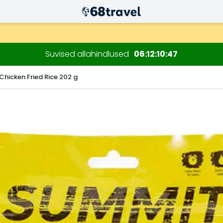
ksul)
sioonide jaoks.
Suvised allahindlused
06
12
10
45
Chicken Fried Rice 202 g
Otsi