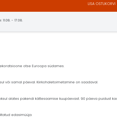
LISA OSTUKORVI
11.08. - 17.08.
 dekoratsioone otse Euroopa südames.
ksul või samal päeval. Kiirkohaletoimetamine on saadaval.
ul alates pakendi kättesaamise kuupäevast. 90 päeva puidust kaar
litatud edasimüüja.