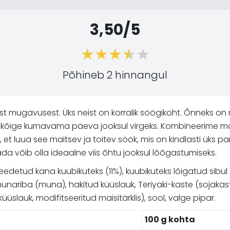
3,50/5
Põhineb 2 hinnangul
est mugavusest. Üks neist on korralik söögikoht. Õnneks o
id ka kõige kurnavama päeva jooksul virgeks. Kombineerime m
a, et luua see maitsev ja toitev söök, mis on kindlasti üks p
 võib olla ideaalne viis õhtu jooksul lõõgastumiseks.
 keedetud kana kuubikuteks (11%), kuubikuteks lõigatud sibul
munariba (muna), hakitud küüslauk, Teriyaki-kaste (sojaka
 küüslauk, modifitseeritud maisitärklis), sool, valge pipar.
100 g kohta