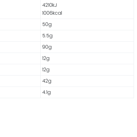
4210kJ
1006kcal
50g
5.5g
90g
12g
12g
42g
4.1g