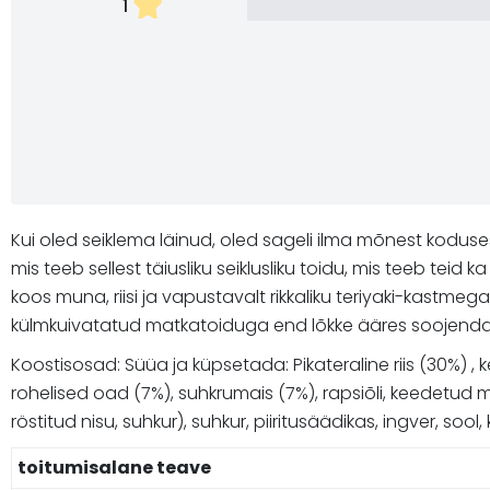
1
Kui oled seiklema läinud, oled sageli ilma mõnest kodus
mis teeb sellest täiusliku seiklusliku toidu, mis teeb te
koos muna, riisi ja vapustavalt rikkaliku teriyaki-kastmeg
külmkuivatatud matkatoiduga end lõkke ääres soojendada
Koostisosad: Süüa ja küpsetada: Pikateraline riis (30%) ,
rohelised oad (7%), suhkrumais (7%), rapsiõli, keedetud 
röstitud nisu, suhkur), suhkur, piiritusäädikas, ingver, sool,
toitumisalane teave