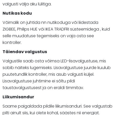
valgusti välja aku lülitiga.
Nutikas kodu
Võimalik on juhtida nn nutikoduga või liidestada
ZIGBEE, Philips HUE või IKEA TRADFRI süsteemidega , kuid
selle muudatuse tegemiseks on vaja osta see
kontroller.
Täiendav valgustus
Valgustile saab osta võimsa LED-lisavalgustuse, mis
sobib näiteks lugemiseks. Lisavalgustuse juurde kuulub
puutetundlik kontroller, mis asub valgusti küljel.
Lisavalgustuse juhtimine ei sõltu pildi
taustavalgustusest ja on eraldi timmitav.
Liikumisandur
Saame paigaldada pildile liikumisanduri. See valgustab
pilti ainult siis, kui olete kohal, säästes nii energiat.