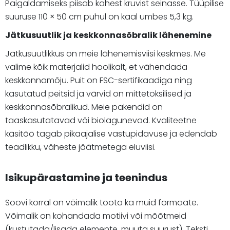
Paigaldamiseks piisab kahest kruvist seinasse. Tüüpilise
suuruse 110 × 50 cm puhul on kaal umbes 5,3 kg.
Jätkusuutlik ja keskkonnasõbralik lähenemine
Jätkusuutlikkus on meie lähenemisviisi keskmes. Me
valime kõik materjalid hoolikalt, et vähendada
keskkonnamõju. Puit on FSC-sertifikaadiga ning
kasutatud peitsid ja värvid on mittetoksilised ja
keskkonnasõbralikud. Meie pakendid on
taaskasutatavad või biolagunevad. Kvaliteetne
käsitöö tagab pikaajalise vastupidavuse ja edendab
teadlikku, väheste jäätmetega eluviisi.
Isikupärastamine ja teenindus
Soovi korral on võimalik toota ka muid formaate.
Võimalik on kohandada motiivi või mõõtmeid
(kustutada/lisada elemente, muuta suurust). Teksti