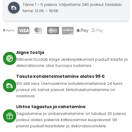
Tarne 1 - 5 päeva.
Väljastame 24h jooksul.
Eeldatav
tarne: 12.08. - 18.08.
Algne tootja
68travel toodab kõige üksikasjalikumaid puidust kaarte ja
dekoratsioone otse Euroopa südames.
Tasuta kohaletoimetamine alates 99 €
100 stiili laos. Ülemaailmne kohaletoimetamine 24 tunni
jooksul või samal päeval. Kiirkohaletoimetamine on
saadaval.
Lihtne tagastus ja vahetamine
Tagastamine ja ümbervahetamine on lubatud 30 päeva
jooksul alates pakendi kättesaamise kuupäevast. 90
päeva puidust kaartidele ja dekoratsioonidele.