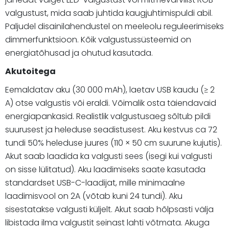
valgustust, mida saab juhtida kaugjuhtimispuldi abil.
Paljudel disainilahendustel on meeleolu reguleerimiseks
dimmerfunktsioon. Kõik valgustussüsteemid on
energiatõhusad ja ohutud kasutada.
Akutoitega
Eemaldatav aku (30 000 mAh), laetav USB kaudu (≥ 2
A) otse valgustis või eraldi. Võimalik osta täiendavaid
energiapankasid. Realistlik valgustusaeg sõltub pildi
suurusest ja heleduse seadistusest. Aku kestvus ca 72
tundi 50% heleduse juures (110 × 50 cm suurune kujutis).
Akut saab laadida ka valgusti sees (isegi kui valgusti
on sisse lülitatud). Aku laadimiseks saate kasutada
standardset USB-C-laadijat, mille minimaalne
laadimisvool on 2A (võtab kuni 24 tundi). Aku
sisestatakse valgusti küljelt. Akut saab hõlpsasti välja
libistada ilma valgustit seinast lahti võtmata. Akuga