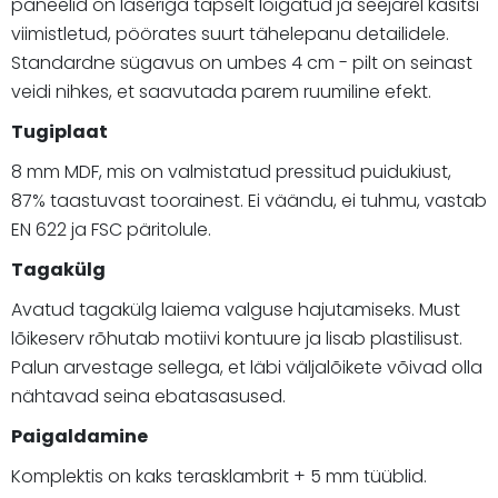
paneelid on laseriga täpselt lõigatud ja seejärel käsitsi
viimistletud, pöörates suurt tähelepanu detailidele.
Standardne sügavus on umbes 4 cm - pilt on seinast
veidi nihkes, et saavutada parem ruumiline efekt.
Tugiplaat
8 mm MDF, mis on valmistatud pressitud puidukiust,
87% taastuvast toorainest. Ei väändu, ei tuhmu, vastab
EN 622 ja FSC päritolule.
Tagakülg
Avatud tagakülg laiema valguse hajutamiseks. Must
lõikeserv rõhutab motiivi kontuure ja lisab plastilisust.
Palun arvestage sellega, et läbi väljalõikete võivad olla
nähtavad seina ebatasasused.
Paigaldamine
Komplektis on kaks terasklambrit + 5 mm tüüblid.