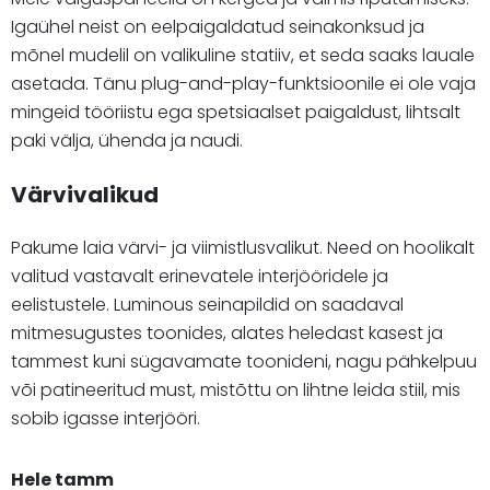
Igaühel neist on eelpaigaldatud seinakonksud ja
mõnel mudelil on valikuline statiiv, et seda saaks lauale
asetada. Tänu plug-and-play-funktsioonile ei ole vaja
mingeid tööriistu ega spetsiaalset paigaldust, lihtsalt
paki välja, ühenda ja naudi.
Värvivalikud
Pakume laia värvi- ja viimistlusvalikut. Need on hoolikalt
valitud vastavalt erinevatele interjööridele ja
eelistustele. Luminous seinapildid on saadaval
mitmesugustes toonides, alates heledast kasest ja
tammest kuni sügavamate toonideni, nagu pähkelpuu
või patineeritud must, mistõttu on lihtne leida stiil, mis
sobib igasse interjööri.
Hele tamm