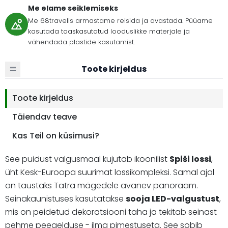
Me elame seiklemiseks
Me 68travelis armastame reisida ja avastada. Püüame
kasutada taaskasutatud looduslikke materjale ja
vähendada plastide kasutamist.
Toote kirjeldus
Toote kirjeldus
Täiendav teave
Kas Teil on küsimusi?
See puidust valgusmaal kujutab ikoonilist
Spiši lossi
,
üht Kesk-Euroopa suurimat lossikompleksi. Samal ajal
on taustaks Tatra mägedele avanev panoraam.
Seinakaunistuses kasutatakse
sooja LED-valgustust
,
mis on peidetud dekoratsiooni taha ja tekitab seinast
pehme peegelduse - ilma pimestuseta. See sobib