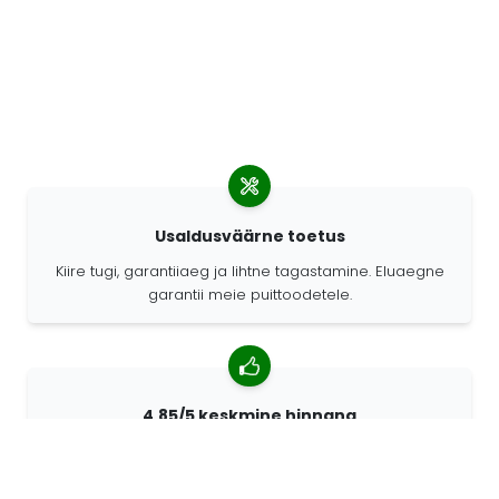
Usaldusväärne toetus
Kiire tugi, garantiiaeg ja lihtne tagastamine. Eluaegne
garantii meie puittoodetele.
4,85/5 keskmine hinnang
Rohkem kui 7400 arvustust klientidelt üle kogu maailma.
98% kliente soovitab meid.