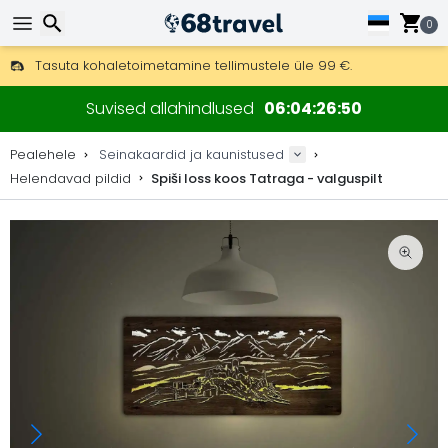
0
Tasuta kohaletoimetamine tellimustele üle 99 €.
Saab saata ka DHL Expressi kaudu (kohaletoimetamine 24 tunni joo
Otsi
30 päeva tagastamiseks, 90 päeva puidust kaartide ja dekorat
Suvised allahindlused
06
04
26
49
Originaalne kaartide ja dekoratsioonide tootja.
Pealehele
Seinakaardid ja kaunistused
Helendavad pildid
Spiši loss koos Tatraga - valguspilt
Otsi