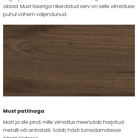
oksad. Must laseriga nikerdatud serv on selle viimistluse
puhul vähem väljendunud.
Must patiinaga
Matt ja sile pind, mille viimistlus meenutab harjatud
metalli või antratsiiti. Sobib hästi tumedamatesse