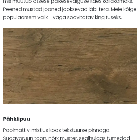
mis muutub otsese päikesevalguse käes kollakamaks.
Peened mustad jooned jooksevad läbi tera. Meie kõige
populaarsem valik - väga soovitatav kingituseks.
Pähklipuu
Poolmatt viimistlus koos tekstuurse pinnaga.
Sügavpruun toon, nõrk muster, sealhulgas tumedad