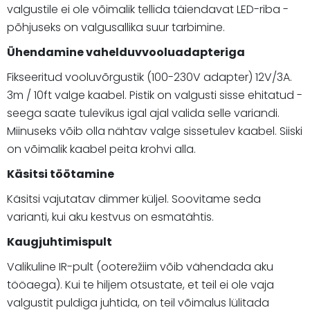
valgustile ei ole võimalik tellida täiendavat LED-riba -
põhjuseks on valgusallika suur tarbimine.
Ühendamine vahelduvvooluadapteriga
Fikseeritud vooluvõrgustik (100-230V adapter) 12V/3A.
3m / 10ft valge kaabel. Pistik on valgusti sisse ehitatud -
seega saate tulevikus igal ajal valida selle variandi.
Miinuseks võib olla nähtav valge sissetulev kaabel. Siiski
on võimalik kaabel peita krohvi alla.
Käsitsi töötamine
Käsitsi vajutatav dimmer küljel. Soovitame seda
varianti, kui aku kestvus on esmatähtis.
Kaugjuhtimispult
Valikuline IR-pult (ooterežiim võib vähendada aku
tööaega). Kui te hiljem otsustate, et teil ei ole vaja
valgustit puldiga juhtida, on teil võimalus lülitada