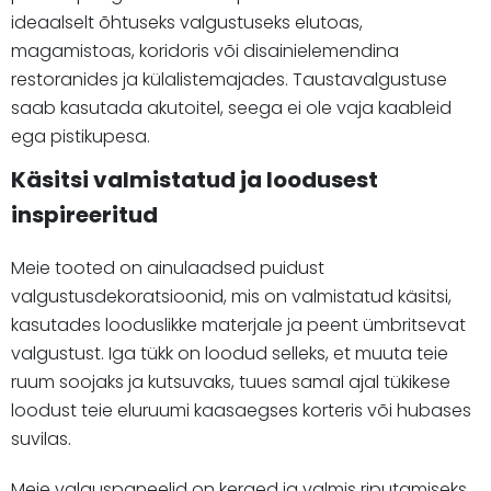
ideaalselt õhtuseks valgustuseks elutoas,
magamistoas, koridoris või disainielemendina
restoranides ja külalistemajades. Taustavalgustuse
saab kasutada akutoitel, seega ei ole vaja kaableid
ega pistikupesa.
Käsitsi valmistatud ja loodusest
inspireeritud
Meie tooted on ainulaadsed puidust
valgustusdekoratsioonid, mis on valmistatud käsitsi,
kasutades looduslikke materjale ja peent ümbritsevat
valgustust. Iga tükk on loodud selleks, et muuta teie
ruum soojaks ja kutsuvaks, tuues samal ajal tükikese
loodust teie eluruumi kaasaegses korteris või hubases
suvilas.
Meie valguspaneelid on kerged ja valmis riputamiseks.