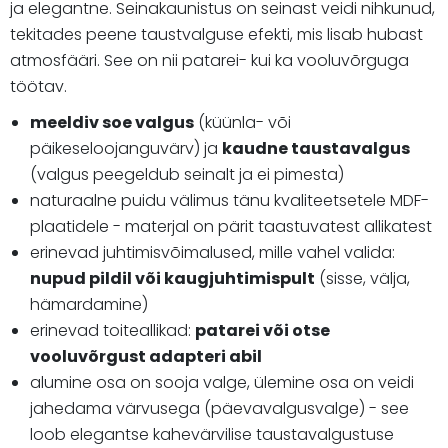
ja elegantne. Seinakaunistus on seinast veidi nihkunud,
tekitades peene taustvalguse efekti, mis lisab hubast
atmosfääri. See on nii patarei- kui ka vooluvõrguga
töötav.
meeldiv soe valgus
(küünla- või
päikeseloojanguvärv) ja
kaudne taustavalgus
(valgus peegeldub seinalt ja ei pimesta)
naturaalne puidu välimus tänu kvaliteetsetele MDF-
plaatidele - materjal on pärit taastuvatest allikatest
erinevad juhtimisvõimalused, mille vahel valida:
nupud pildil või kaugjuhtimispult
(sisse, välja,
hämardamine)
erinevad toiteallikad:
patarei või otse
vooluvõrgust adapteri abil
alumine osa on sooja valge, ülemine osa on veidi
jahedama värvusega (päevavalgusvalge) - see
loob elegantse kahevärvilise taustavalgustuse