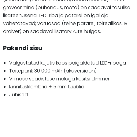
graveerimine (pühendus, moto) on saadaval tasulise
lisateenusena. LED-riba ja patarei on igal ajal
vahetatavad; varuosad (teine patarei, toiteallikas, IR-
draiver) on saadaval lisatarvikute hulgas.
Pakendi sisu
Valgustatud kujutis koos paigaldatud LED-ribaga
Toitepank 30 000 mAh (akuversioon)
Viimase seadistuse mäluga käsitsi dimmer
Kinnitusklambrid + 5 mm tüüblid
Juhised