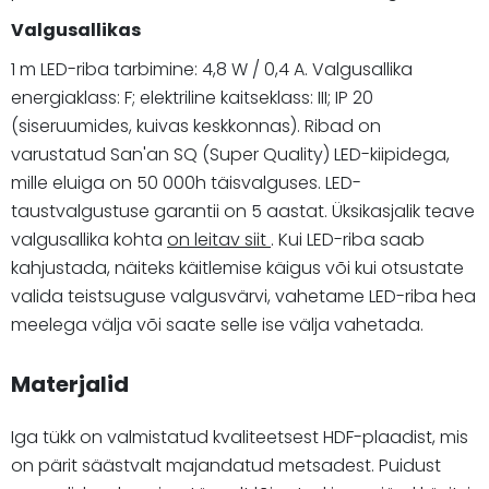
Valgusallikas
1 m LED-riba tarbimine: 4,8 W / 0,4 A. Valgusallika
energiaklass: F; elektriline kaitseklass: III; IP 20
(siseruumides, kuivas keskkonnas). Ribad on
varustatud San'an SQ (Super Quality) LED-kiipidega,
mille eluiga on 50 000h täisvalguses. LED-
taustvalgustuse garantii on 5 aastat. Üksikasjalik teave
valgusallika kohta
on leitav siit
. Kui LED-riba saab
kahjustada, näiteks käitlemise käigus või kui otsustate
valida teistsuguse valgusvärvi, vahetame LED-riba hea
meelega välja või saate selle ise välja vahetada.
Materjalid
Iga tükk on valmistatud kvaliteetsest HDF-plaadist, mis
on pärit säästvalt majandatud metsadest. Puidust