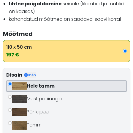
lihtne paigaldamine
seinale (klambrid ja tüüblid
on kaasas)
kohandatud mõõtmed on saadaval soovi korral
Mõõtmed
110 x 50 cm
197 €
Disain
info
Hele tamm
Must patiinaga
Pähklipuu
Tamm