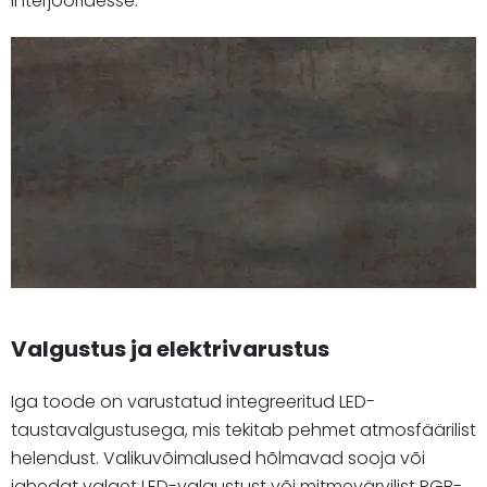
interjööridesse.
Valgustus ja elektrivarustus
Iga toode on varustatud integreeritud LED-
taustavalgustusega, mis tekitab pehmet atmosfäärilist
helendust. Valikuvõimalused hõlmavad sooja või
jahedat valget LED-valgustust või mitmevärvilist RGB-