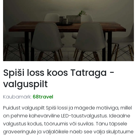
Spiši loss koos Tatraga -
valguspilt
Kaubamärk:
68travel
Puidust valguspilt Spiši lossi ja mägede motiiviga, millel
on pehme kahevärviline LED-taustvalgustus. Ideaalne
valgustus kodus, tööruumis või suvilas. Tänu täpsele
graveeringule ja väljalõikele näeb see välja skulptuurne