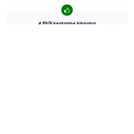
4,85/5 keskmine hinnang
Rohkem kui 7400 arvustust klientidelt üle kogu maailma.
98% kliente soovitab meid.
Isikupärastatud tellimused
68travel on originaaltootja mis tähendab, et saame
kiiresti luua individuaalseid tellimusi vastavalt teie
soovidele.
Me elame seiklemiseks