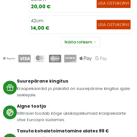
LISA OSTUKORVI
20,00 €
42cm
LISA OSTUKORVI
14,00 €
Näita rohkem
Suurepärane kingitus
Kraapekaardid ja plakatid on suurepärane kingitus igale
seiklejale.
Algne tootja
68travel toodab kõige üksikasjalikumaid kraapekaarte
otse Euroopa südames.
Tasuta kohaletoimetamine alates 99 €