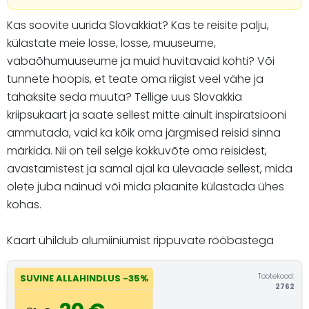
Kas soovite uurida Slovakkiat? Kas te reisite palju,
külastate meie losse, losse, muuseume,
vabaõhumuuseume ja muid huvitavaid kohti? Või
tunnete hoopis, et teate oma riigist veel vähe ja
tahaksite seda muuta? Tellige uus Slovakkia
kriipsukaart ja saate sellest mitte ainult inspiratsiooni
ammutada, vaid ka kõik oma järgmised reisid sinna
märkida. Nii on teil selge kokkuvõte oma reisidest,
avastamistest ja samal ajal ka ülevaade sellest, mida
olete juba näinud või mida plaanite külastada ühes
kohas.
Kaart ühildub alumiiniumist rippuvate rööbastega
Tootekood:
SUVINE ALLAHINDLUS -35%
2762