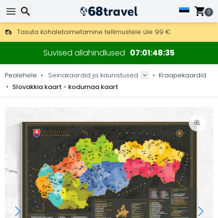
0
Tasuta kohaletoimetamine tellimustele üle 99 €.
Saab saata ka DHL Expressi kaudu (kohaletoimetamine 24 tunni joo
Otsi
30 päeva tagastamiseks, 90 päeva puidust kaartide ja dekorat
Suvised allahindlused
07
01
48
34
Originaalne kaartide ja dekoratsioonide tootja.
Pealehele
Seinakaardid ja kaunistused
Kraapekaardid
Slovakkia kaart - kodumaa kaart
Otsi