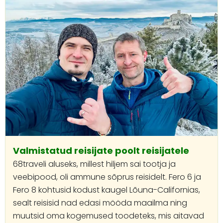
Valmistatud reisijate poolt reisijatele
68traveli aluseks, millest hiljem sai tootja ja
veebipood, oli ammune sõprus reisidelt. Fero 6 ja
Fero 8 kohtusid kodust kaugel Lõuna-Californias,
sealt reisisid nad edasi mööda maailma ning
muutsid oma kogemused toodeteks, mis aitavad