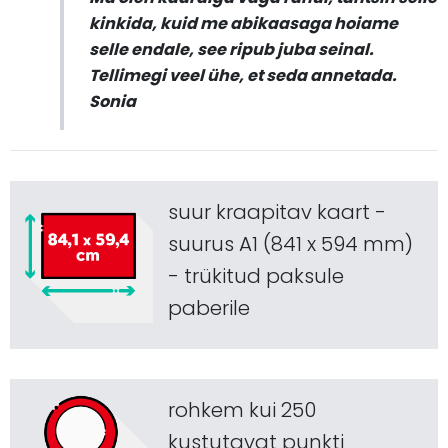
kinkida, kuid me abikaasaga hoiame
selle endale, see ripub juba seinal.
Tellimegi veel ühe, et seda annetada.
Sonia
suur kraapitav kaart -
suurus A1 (841 x 594 mm)
- trükitud paksule
paberile
rohkem kui 250
kustutavat punkti