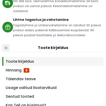
100 stiili laos. Ülemaailmne kohaletoimetamine 24 tunni
jooksul või samal päeval. Kiirkohaletoimetamine on
saadaval.
Lihtne tagastus ja vahetamine
Tagastamine ja ümbervahetamine on lubatud 30 päeva
jooksul alates pakendi kättesaamise kuupäevast. 90
päeva puidust kaartidele ja dekoratsioonidele.
Toote kirjeldus
Toote kirjeldus
Hinnang
8
Täiendav teave
Lisage valitud lisatarvikuid
Seotud tooted
Kas Teil on küsimusi?