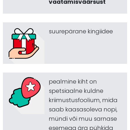
vaatamisväärsust
suurepärane kingiidee
pealmine kiht on
spetsiaalne kuldne
kriimustusfoolium, mida
saab kaasasoleva nopi,
mündi või muu sarnase
esemega ära pühkida