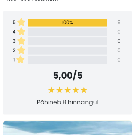
5
100%
8
4
0
3
0
2
0
1
0
5,00/5
Põhineb 8 hinnangul