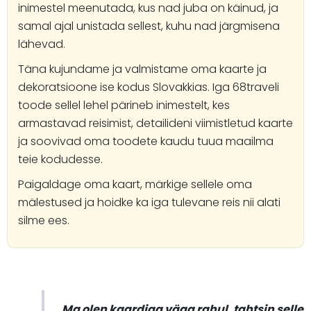
inimestel meenutada, kus nad juba on käinud, ja
samal ajal unistada sellest, kuhu nad järgmisena
lähevad.
Täna kujundame ja valmistame oma kaarte ja
dekoratsioone ise kodus Slovakkias. Iga 68traveli
toode sellel lehel pärineb inimestelt, kes
armastavad reisimist, detailideni viimistletud kaarte
ja soovivad oma toodete kaudu tuua maailma
teie kodudesse.
Paigaldage oma kaart, märkige sellele oma
mälestused ja hoidke ka iga tulevane reis nii alati
silme ees.
Ma olen kaardiga väga rahul, tahtsin selle