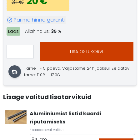
20 €
31 €
Parima hinna garantii
Laos
Allahindlus:
35 %
LISA OSTUKORVI
Tarne 1 - 5 päeva. Väljastame 24h jooksul. Eeldatav
tarne: 11.08. - 17.08.
Lisage valitud lisatarvikuid
Alumiiniumist listid kaardi
riputamiseks
4 saadaolevat valikut
84.1cm