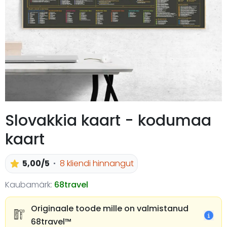
Slovakkia kaart - kodumaa
kaart
5,00/5
8 kliendi hinnangut
Kaubamärk:
68travel
Originaale toode mille on valmistanud
68travel™️