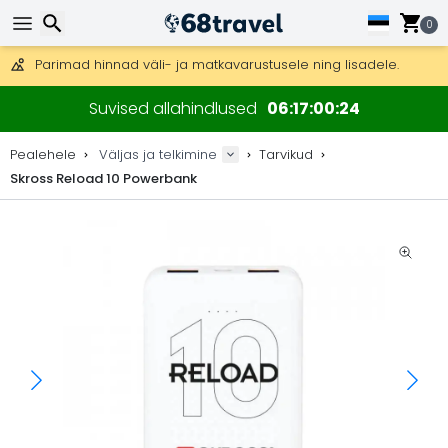
Tasuta kohaletoimetamine tellimustele üle 99 €.
Saab saata ka DHL Expressi kaudu (kohaletoimetamine 24 tunni joo
0
30 päeva tagastamiseks, 90 päeva puidust kaartide ja dekorat
Parimad hinnad väli- ja matkavarustusele ning lisadele.
Otsi
Suvised allahindlused
06
17
00
24
Pealehele
Väljas ja telkimine
Tarvikud
Skross Reload 10 Powerbank
Otsi