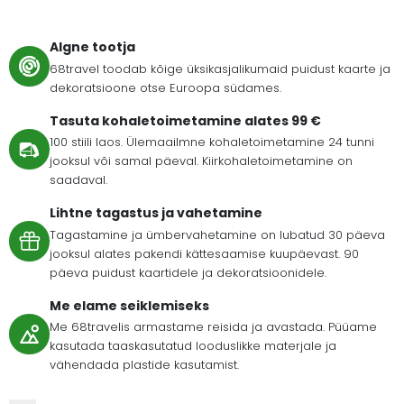
Algne tootja
68travel toodab kõige üksikasjalikumaid puidust kaarte ja
dekoratsioone otse Euroopa südames.
Tasuta kohaletoimetamine alates 99 €
100 stiili laos. Ülemaailmne kohaletoimetamine 24 tunni
jooksul või samal päeval. Kiirkohaletoimetamine on
saadaval.
Lihtne tagastus ja vahetamine
Tagastamine ja ümbervahetamine on lubatud 30 päeva
jooksul alates pakendi kättesaamise kuupäevast. 90
päeva puidust kaartidele ja dekoratsioonidele.
Me elame seiklemiseks
Me 68travelis armastame reisida ja avastada. Püüame
kasutada taaskasutatud looduslikke materjale ja
vähendada plastide kasutamist.