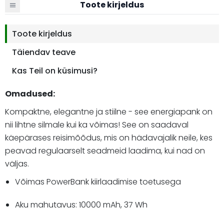
Toote kirjeldus
Toote kirjeldus
Täiendav teave
Kas Teil on küsimusi?
Omadused:
Kompaktne, elegantne ja stiilne - see energiapank on
nii lihtne silmale kui ka võimas! See on saadaval
käepärases reisimõõdus, mis on hädavajalik neile, kes
peavad regulaarselt seadmeid laadima, kui nad on
väljas.
Võimas PowerBank kiirlaadimise toetusega
Aku mahutavus: 10000 mAh, 37 Wh