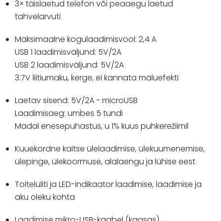
3× täislaetud telefon või peaaegu laetud
tahvelarvuti
Maksimaalne kogulaadimisvool: 2,4 A
USB 1 laadimisväljund: 5V/2A
USB 2 laadimisväljund: 5V/2A
3.7V liitiumaku, kerge, ei kannata mäluefekti
Laetav sisend: 5V/2A - microUSB
Laadimisaeg: umbes 5 tundi
Madal enesepuhastus, u 1% kuus puhkerežiimil
Kuuekordne kaitse ülelaadimise, ülekuumenemise,
ülepinge, ülekoormuse, alalaengu ja lühise eest
Toitelüliti ja LED-indikaator laadimise, laadimise ja
aku oleku kohta
Laadimise mikro-USB-kaabel (kaasas)