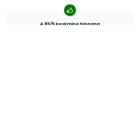
4,85/5 keskmine hinnang
Rohkem kui 7400 arvustust klientidelt üle kogu maailma.
98% kliente soovitab meid.
Isikupärastatud tellimused
68travel on originaaltootja mis tähendab, et saame
kiiresti luua individuaalseid tellimusi vastavalt teie
soovidele.
Me elame seiklemiseks