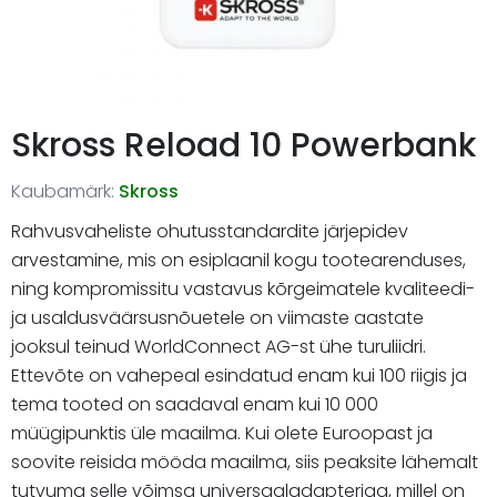
Skross Reload 10 Powerbank
Kaubamärk:
Skross
Rahvusvaheliste ohutusstandardite järjepidev
arvestamine, mis on esiplaanil kogu tootearenduses,
ning kompromissitu vastavus kõrgeimatele kvaliteedi-
ja usaldusväärsusnõuetele on viimaste aastate
jooksul teinud WorldConnect AG-st ühe turuliidri.
Ettevõte on vahepeal esindatud enam kui 100 riigis ja
tema tooted on saadaval enam kui 10 000
müügipunktis üle maailma. Kui olete Euroopast ja
soovite reisida mööda maailma, siis peaksite lähemalt
tutvuma selle võimsa universaaladapteriga, millel on