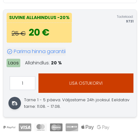
Tootekood:
SUVINE ALLAHINDLUS
-20%
9731
20 €
25 €
Parima hinna garantii
Laos
Allahindlus:
20 %
LISA OSTUKORVI
Tarne 1 - 5 päeva.
Väljastame 24h jooksul.
Eeldatav
tarne: 11.08. - 17.08.