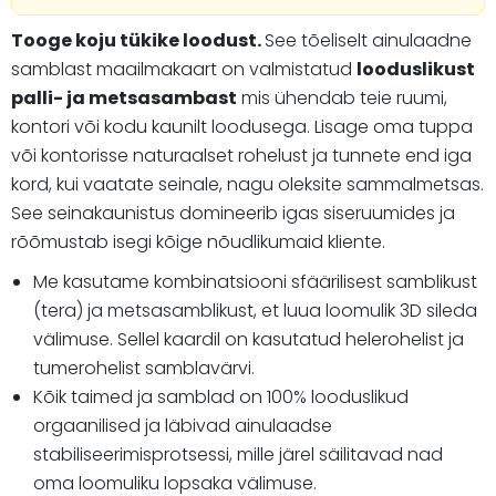
Tooge koju tükike loodust.
See tõeliselt ainulaadne
samblast maailmakaart on valmistatud
looduslikust
palli- ja metsasambast
mis ühendab teie ruumi,
kontori või kodu kaunilt loodusega. Lisage oma tuppa
või kontorisse naturaalset rohelust ja tunnete end iga
kord, kui vaatate seinale, nagu oleksite sammalmetsas.
See seinakaunistus domineerib igas siseruumides ja
rõõmustab isegi kõige nõudlikumaid kliente.
Me kasutame kombinatsiooni sfäärilisest samblikust
(tera) ja metsasamblikust, et luua loomulik 3D sileda
välimuse. Sellel kaardil on kasutatud helerohelist ja
tumerohelist samblavärvi.
Kõik taimed ja samblad on 100% looduslikud
orgaanilised ja läbivad ainulaadse
stabiliseerimisprotsessi, mille järel säilitavad nad
oma loomuliku lopsaka välimuse.