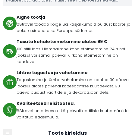
Kvaliteet avaldab tõesti muljet, see näeb tõesti hea välja
Algne tootja
68travel toodab kõige üksikasjalikumaid puidust kaarte ja
dekoratsioone otse Euroopa südames.
Tasuta kohaletoimetamine alates 99 €
100 stiili laos. Ülemaailmne kohaletoimetamine 24 tunni
jooksul või samal päeval. Kiirkohaletoimetamine on
saadaval.
Lihtne tagastus ja vahetamine
Tagastamine ja ümbervahetamine on lubatud 30 päeva
jooksul alates pakendi kättesaamise kuupäevast. 90
päeva puidust kaartidele ja dekoratsioonidele.
Kvaliteetsed reisitooted.
68travel on erinevate kõrgekvaliteediliste kaubamärkide
volitatud edasimüüja.
Toote kirjeldus