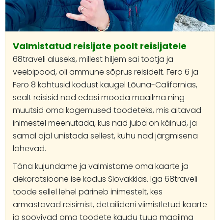
Valmistatud reisijate poolt reisijatele
68traveli aluseks, millest hiljem sai tootja ja
veebipood, oli ammune sõprus reisidelt. Fero 6 ja
Fero 8 kohtusid kodust kaugel Lõuna-Californias,
sealt reisisid nad edasi mööda maailma ning
muutsid oma kogemused toodeteks, mis aitavad
inimestel meenutada, kus nad juba on käinud, ja
samal ajal unistada sellest, kuhu nad järgmisena
lähevad.
Täna kujundame ja valmistame oma kaarte ja
dekoratsioone ise kodus Slovakkias. Iga 68traveli
toode sellel lehel pärineb inimestelt, kes
armastavad reisimist, detailideni viimistletud kaarte
ja soovivad oma toodete kaudu tuua maailma