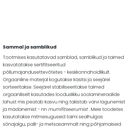
Sammal ja samblikud
Tootmises kasutatavad samblad, samblikud ja taimed
kasvatatakse sertifitseeritud
põllumajandusettevõtetes - keskkonnahoidlikult.
Orgaaniline materjal kogutakse käsitsi ja seejärel
sorteeritakse. Seejärel stabiliseeritakse taimed
orgaaniliselt kasutades looduslikku soolamineraalide
lahust mis peatab kasvu ning takistab värvi lagunemist
ja mädanemist - nn
mumifitseerumist
. Meie toodetes
kasutatakse mitmesuguseid taimi sealhulgas
sõnajalgu, palli- ja metsasammalt ning põhjamaiseid