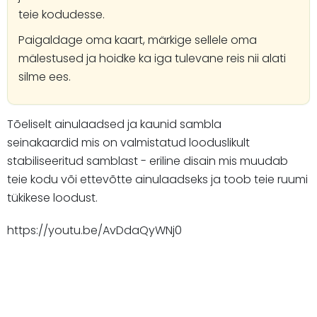
teie kodudesse.
Paigaldage oma kaart, märkige sellele oma
mälestused ja hoidke ka iga tulevane reis nii alati
silme ees.
Tõeliselt ainulaadsed ja kaunid sambla
seinakaardid mis on valmistatud looduslikult
stabiliseeritud samblast - eriline disain mis muudab
teie kodu või ettevõtte ainulaadseks ja toob teie ruumi
tükikese loodust.
https://youtu.be/AvDdaQyWNj0