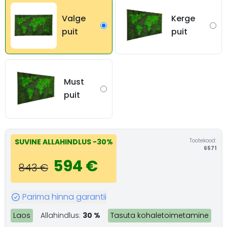
Valge
Kerge
puit
puit
Must
puit
Tootekood:
SUVINE ALLAHINDLUS
-30%
6571
594 €
843 €
Parima hinna garantii
Laos
Allahindlus:
30 %
Tasuta kohaletoimetamine