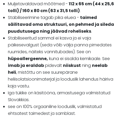
Muljetavaldavad mõõtmed -
112 x 65 cm (44 x 25,6
tolli) / 160 x 80 cm (63 x 31,5 tolli)
.
Stabiliseerimine tagab pika eluea -
taimed
säilitavad oma struktuuri, on pehmed ja sileda
puudutusega ning jäävad roheliseks
.
Stabiliseeritud sammal ei kasva ja ei vaja
päikesevalgust (seda võib välja panna pimedates
ruumides, näiteks vannitubades). See on
hüpoallergeenne,
kuna ei sisalda kemikaale. See
imab ja eraldab
pidevalt
niiskust
ning
neelab
heli
, mistõttu on see suurepärane
heliisolatsioonimaterjal ja looduslik lahendus häiriva
kaja vastu.
Iga tükike on käsitööna, armastusega valmistatud
Slovakkias.
see on 100% orgaaniline looduslik, valmistatud
ehtsatest taimedest ja samblast.