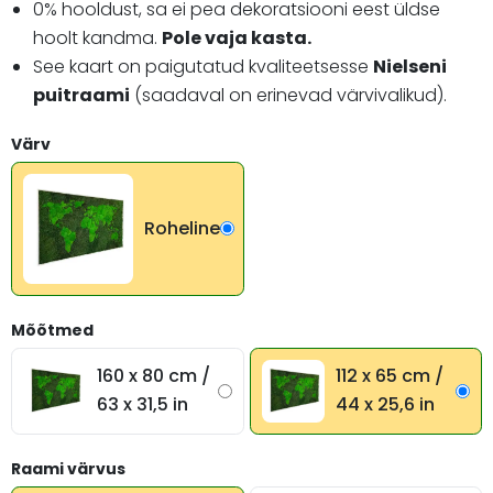
0% hooldust, sa ei pea dekoratsiooni eest üldse
hoolt kandma.
Pole vaja kasta.
See kaart on paigutatud kvaliteetsesse
Nielseni
puitraami
(saadaval on erinevad värvivalikud).
Värv
Roheline
Mõõtmed
112 x 65 cm /
160 x 80 cm /
44 x 25,6 in
63 x 31,5 in
Raami värvus