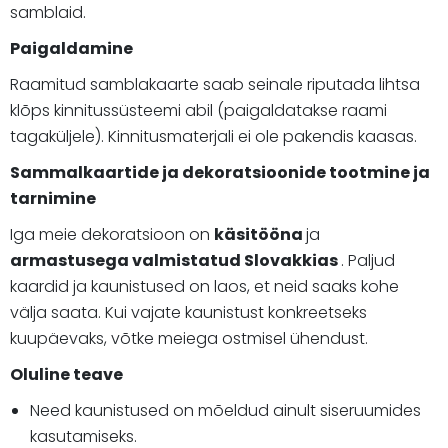
samblaid.
Paigaldamine
Raamitud samblakaarte saab seinale riputada lihtsa
klõps kinnitussüsteemi abil (paigaldatakse raami
tagaküljele). Kinnitusmaterjali ei ole pakendis kaasas.
Sammalkaartide ja dekoratsioonide tootmine ja
tarnimine
Iga meie dekoratsioon on
käsitööna
ja
armastusega
valmistatud
Slovakkias
. Paljud
kaardid ja kaunistused on laos, et neid saaks kohe
välja saata. Kui vajate kaunistust konkreetseks
kuupäevaks, võtke meiega ostmisel ühendust.
Oluline teave
Need kaunistused on mõeldud ainult siseruumides
kasutamiseks.