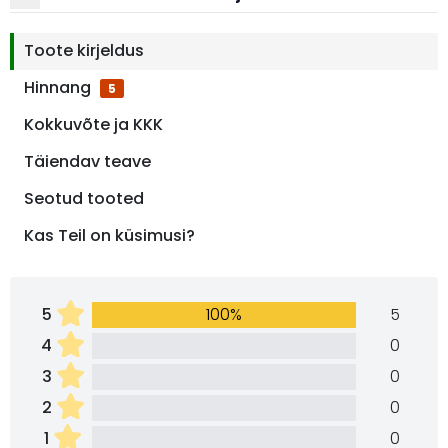
Toote kirjeldus
Hinnang
5
Kokkuvõte ja KKK
Täiendav teave
Seotud tooted
Kas Teil on küsimusi?
5
100%
5
4
0
3
0
2
0
1
0