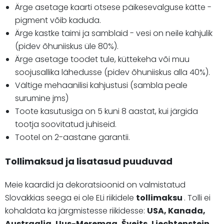
Ärge asetage kaarti otsese päikesevalguse kätte -
pigment võib kaduda.
Ärge kastke taimi ja samblaid - vesi on neile kahjulik
(pidev õhuniiskus üle 80%).
Ärge asetage toodet tule, küttekeha või muu
soojusallika lähedusse (pidev õhuniiskus alla 40%).
Vältige mehaanilisi kahjustusi (sambla peale
surumine jms)
Toote kasutusiga on 5 kuni 8 aastat, kui järgida
tootja soovitatud juhiseid.
Tootel on 2-aastane garantii.
Tollimaksud ja lisatasud puuduvad
Meie kaardid ja dekoratsioonid on valmistatud
Slovakkias seega ei ole ELi riikidele
tollimaksu
. Tolli ei
kohaldata ka järgmistesse riikidesse:
USA, Kanada,
Austraalia, Uus-Meremaa, Šveits, Liechtenstein,