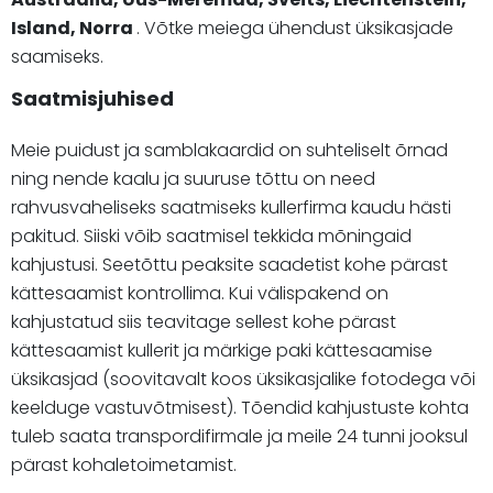
Island, Norra
. Võtke meiega ühendust üksikasjade
saamiseks.
Saatmisjuhised
Meie puidust ja samblakaardid on suhteliselt õrnad
ning nende kaalu ja suuruse tõttu on need
rahvusvaheliseks saatmiseks kullerfirma kaudu hästi
pakitud. Siiski võib saatmisel tekkida mõningaid
kahjustusi. Seetõttu peaksite saadetist kohe pärast
kättesaamist kontrollima. Kui välispakend on
kahjustatud siis teavitage sellest kohe pärast
kättesaamist kullerit ja märkige paki kättesaamise
üksikasjad (soovitavalt koos üksikasjalike fotodega või
keelduge vastuvõtmisest). Tõendid kahjustuste kohta
tuleb saata transpordifirmale ja meile 24 tunni jooksul
pärast kohaletoimetamist.