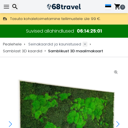
0
Tasuta kohaletoimetamine tellimustele üle 99 €.
Saab saata ka DHL Expressi kaudu (kohaletoimetamine 24 tunni joo
Otsi
30 päeva tagastamiseks, 90 päeva puidust kaartide ja dekorat
Suvised allahindlused
06
14
25
00
Originaalne kaartide ja dekoratsioonide tootja.
Pealehele
Seinakaardid ja kaunistused
Samblast 3D kaardid
Samblikust 3D maailmakaart
Otsi