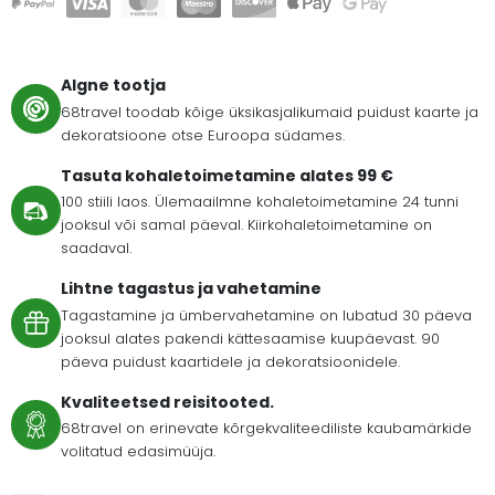
Algne tootja
68travel toodab kõige üksikasjalikumaid puidust kaarte ja
dekoratsioone otse Euroopa südames.
Tasuta kohaletoimetamine alates 99 €
100 stiili laos. Ülemaailmne kohaletoimetamine 24 tunni
jooksul või samal päeval. Kiirkohaletoimetamine on
saadaval.
Lihtne tagastus ja vahetamine
Tagastamine ja ümbervahetamine on lubatud 30 päeva
jooksul alates pakendi kättesaamise kuupäevast. 90
päeva puidust kaartidele ja dekoratsioonidele.
Kvaliteetsed reisitooted.
68travel on erinevate kõrgekvaliteediliste kaubamärkide
volitatud edasimüüja.