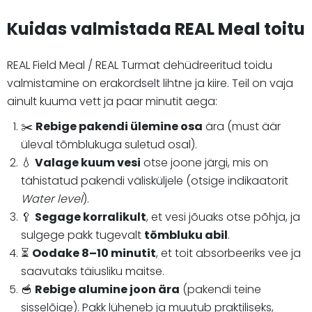
Kuidas valmistada REAL Meal toitu
REAL Field Meal / REAL Turmat dehüdreeritud toidu
valmistamine on erakordselt lihtne ja kiire. Teil on vaja
ainult kuuma vett ja paar minutit aega:
✂️
Rebige pakendi ülemine osa
ära (must äär
üleval tõmblukuga suletud osal).
💧
Valage kuum vesi
otse joone järgi, mis on
tähistatud pakendi välisküljele (otsige indikaatorit
Water level
).
🥄
Segage korralikult
, et vesi jõuaks otse põhja, ja
sulgege pakk tugevalt
tõmbluku abil
.
⏳
Oodake 8–10 minutit
, et toit absorbeeriks vee ja
saavutaks täiusliku maitse.
🥣
Rebige alumine joon ära
(pakendi teine
sisselõige). Pakk lüheneb ja muutub praktiliseks,