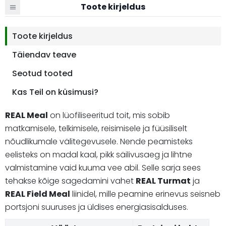
Toote kirjeldus
Toote kirjeldus
Täiendav teave
Seotud tooted
Kas Teil on küsimusi?
REAL Meal
on lüofiliseeritud toit, mis sobib
matkamisele, telkimisele, reisimisele ja füüsiliselt
nõudlikumale välitegevusele. Nende peamisteks
eelisteks on madal kaal, pikk säilivusaeg ja lihtne
valmistamine vaid kuuma vee abil. Selle sarja sees
tehakse kõige sagedamini vahet
REAL Turmat
ja
REAL Field Meal
liinidel, mille peamine erinevus seisneb
portsjoni suuruses ja üldises energiasisalduses.