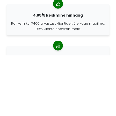
4,85/5 keskmine hinnang
Rohkem kui 7400 arvustust klientidelt üle kogu maailma.
98% kliente soovitab meid.
Isikupärastatud tellimused
68travel on originaaltootja mis tähendab, et saame
kiiresti luua individuaalseid tellimusi vastavalt teie
soovidele.
Me elame seiklemiseks
Me 68travelis armastame reisida ja avastada. Püüame