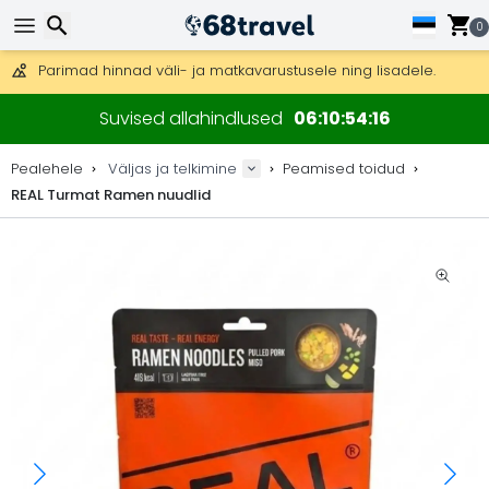
Tasuta kohaletoimetamine tellimustele üle 99 €.
Saab saata ka DHL Expressi kaudu (kohaletoimetamine 24 tunni joo
0
30 päeva tagastamiseks, 90 päeva puidust kaartide ja dekorat
Parimad hinnad väli- ja matkavarustusele ning lisadele.
Otsi
Suvised allahindlused
06
10
54
16
Pealehele
Väljas ja telkimine
Peamised toidud
REAL Turmat Ramen nuudlid
Otsi