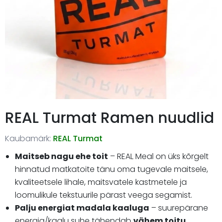
REAL Turmat Ramen nuudlid
Kaubamärk:
REAL Turmat
Maitseb nagu ehe toit
– REAL Meal on üks kõrgelt
hinnatud matkatoite tänu oma tugevale maitsele,
kvaliteetsele lihale, maitsvatele kastmetele ja
loomulikule tekstuurile pärast veega segamist.
Palju energiat madala kaaluga
– suurepärane
energia/kaalu suhe tähendab
vähem toitu