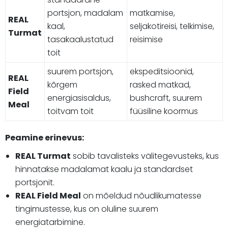
portsjon, madalam
matkamise,
REAL
kaal,
seljakotireisi, telkimise,
Turmat
tasakaalustatud
reisimise
toit
suurem portsjon,
ekspeditsioonid,
REAL
kõrgem
rasked matkad,
Field
energiasisaldus,
bushcraft, suurem
Meal
toitvam toit
füüsiline koormus
Peamine erinevus:
REAL Turmat
sobib tavalisteks välitegevusteks, kus
hinnatakse madalamat kaalu ja standardset
portsjonit.
REAL Field Meal
on mõeldud nõudlikumatesse
tingimustesse, kus on oluline suurem
energiatarbimine.