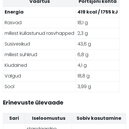
Väärtus
Portsjoni kohta
Energia
419 kcal / 1755 kJ
Rasvad
18,1 g
millest küllastunud rasvhapped
2,3 g
Süsivesikud
43,6 g
millest suhkrud
6,8 g
Kiudained
4,1 g
Valgud
18,8 g
Sool
3,99 g
Erinevuste ülevaade
Sari
Iseloomustus
Sobiv kasutamine
standaardne