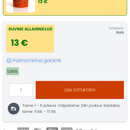
13 €
Tootekood:
SUVINE ALLAHINDLUS
11588
13 €
Parima hinna garantii
Laos
LISA OSTUKORVI
Tarne 1 - 5 päeva.
Väljastame 24h jooksul.
Eeldatav
tarne: 11.08. - 17.08.