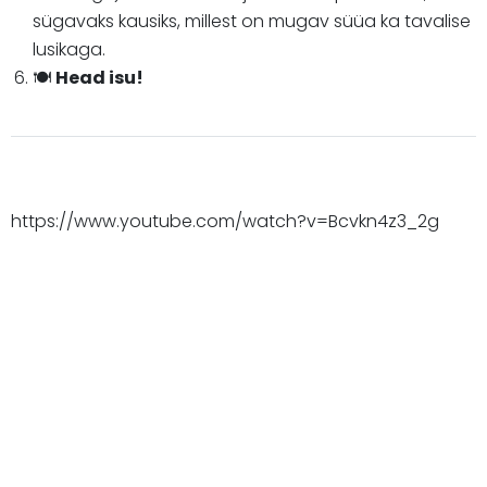
sügavaks kausiks, millest on mugav süüa ka tavalise
lusikaga.
🍽️
Head isu!
https://www.youtube.com/watch?v=Bcvkn4z3_2g