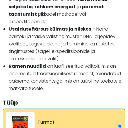
seljakotis
,
rohkem energiat
ja
paremat
taastumist
pikkadel matkadel või
ekspeditsioonidel.
Usaldusväärsus külmas ja niiskes
– Norra
päritolu ja “raske välistingimustel” DNA: järjepidev
kvaliteet, tugev pakend ja toimimine ka rasketes
tingimustes (sageli ekspeditsioonide ja
professionaalide valik).
Ramen nuudlid
on lüofiliseeritud välitoit, mis on
inspireeritud traditsioonilisest ramenist, täiendatud
paksema konsistentsiga, mis on tüüpiline toekatele
matkatoitudele.
Tüüp
Turmat