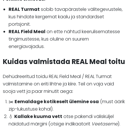
REAL Turmat
sobib tavapärastele välitegevustele,
kus hindate kergemat kaalu ja standardset
portsjonit.
REAL Field Meal
on ette nähtud keerulisematesse
tingimustesse, kus oluline on suurem
energiavajadus.
Kuidas valmistada REAL Meal toitu
Dehüdreeritud toidu REAL Field Meal / REAL Turmat
valmistamine on eriti lihtne ja kiire. Teil on vaja vaid
sooja vett ja paar minutit aega:
✂️
Eemaldage kotikeselt ülemine osa
(must äärik
zip-lukustuse kohal).
💧
Kallake kuuma vett
otse pakendi välisküljel
näidatud märgini (otsige indikaatorit
Veetaseme
).