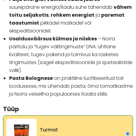
suurepärane energia/kaalu suhe tähendab
vähem
toitu seljakotis
,
rohkem energiat
ja
paremat
taastumist
pikkadel matkadel või
ekspeditsioonidel.
Usaldusväärsus külmas ja niiskes
– Norra
päritolu ja “tugev välitingimuste” DNA: ühtlane
kvaliteet, tugev pakend ja toimivus ka rasketes
tingimustes (sageli ekspeditsioonide ja spetsialistide
valik).
Pasta Bolognese
on praktiline lüofiliseeritud toit
loodusesse, mis ühendab pasta, õrna tomatikastme
ja Norra veiseliha populaarses Itaalia stiilis
Tüüp
Turmat