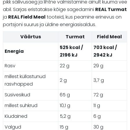
pikk säilivusaeg ja lihtne valmistamine ainult kuuma vee
abil. Sarjas eristatakse kõige sagedamini
REAL Turmat
ja
REAL Field Meal
tooteid, kus peamine erinevus on
portsjoni suurus ja üldine energiasisaldus.
Väärtus
Turmat
Field Meal
525 kcal /
703 kcal /
Energia
2196 kJ
2942 kJ
Rasv
22 g
29 g
millest küllastunud
2 g
3,7 g
rasvhapped
Süsivesikud
65 g
72 g
millest suhkrud
10,1 g
11 g
Kiudained
5,2 g
6 g
Valgud
15 g
30 g