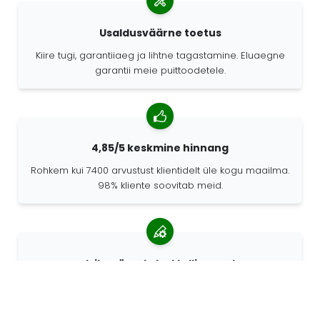
Usaldusväärne toetus
Kiire tugi, garantiiaeg ja lihtne tagastamine. Eluaegne
garantii meie puittoodetele.
4,85/5 keskmine hinnang
Rohkem kui 7400 arvustust klientidelt üle kogu maailma.
98% kliente soovitab meid.
Isikupärastatud tellimused
68travel on originaaltootja mis tähendab, et saame
kiiresti luua individuaalseid tellimusi vastavalt teie
soovidele.