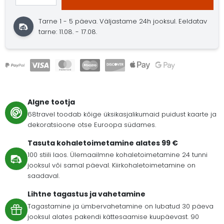
Tarne 1 - 5 päeva.
Väljastame 24h jooksul.
Eeldatav
tarne: 11.08. - 17.08.
Algne tootja
68travel toodab kõige üksikasjalikumaid puidust kaarte ja
dekoratsioone otse Euroopa südames.
Tasuta kohaletoimetamine alates 99 €
100 stiili laos. Ülemaailmne kohaletoimetamine 24 tunni
jooksul või samal päeval. Kiirkohaletoimetamine on
saadaval.
Lihtne tagastus ja vahetamine
Tagastamine ja ümbervahetamine on lubatud 30 päeva
jooksul alates pakendi kättesaamise kuupäevast. 90