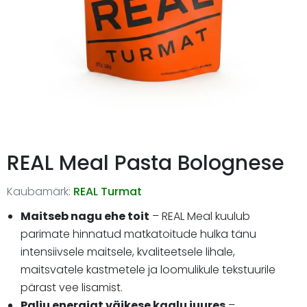
REAL Meal Pasta Bolognese
Kaubamärk:
REAL Turmat
Maitseb nagu ehe toit
– REAL Meal kuulub
parimate hinnatud matkatoitude hulka tänu
intensiivsele maitsele, kvaliteetsele lihale,
maitsvatele kastmetele ja loomulikule tekstuurile
pärast vee lisamist.
Palju energiat väikese kaalu juures
–