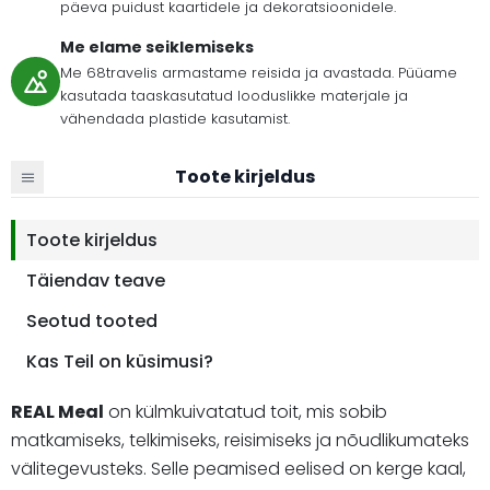
päeva puidust kaartidele ja dekoratsioonidele.
Me elame seiklemiseks
Me 68travelis armastame reisida ja avastada. Püüame
kasutada taaskasutatud looduslikke materjale ja
vähendada plastide kasutamist.
Toote kirjeldus
Toote kirjeldus
Täiendav teave
Seotud tooted
Kas Teil on küsimusi?
REAL Meal
on külmkuivatatud toit, mis sobib
matkamiseks, telkimiseks, reisimiseks ja nõudlikumateks
välitegevusteks. Selle peamised eelised on kerge kaal,