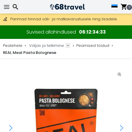
Tasuta kohaletoimetamine tellimustele üle 99 €.
Saab saata ka DHL Expressi kaudu (kohaletoimetamine 24 tunni joo
0
30 päeva tagastamiseks, 90 päeva puidust kaartide ja dekorat
Parimad hinnad väli- ja matkavarustusele ning lisadele.
Otsi
Suvised allahindlused
06
12
34
33
Pealehele
Väljas ja telkimine
Peamised toidud
REAL Meal Pasta Bolognese
Otsi