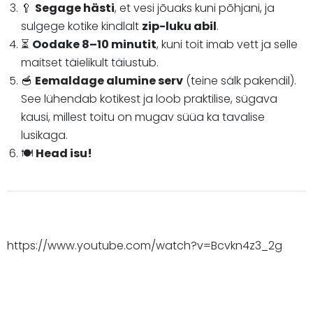
🥄
Segage hästi
, et vesi jõuaks kuni põhjani, ja
sulgege kotike kindlalt
zip-luku abil
.
⏳
Oodake 8–10 minutit
, kuni toit imab vett ja selle
maitset täielikult täiustub.
🥣
Eemaldage alumine serv
(teine sälk pakendil).
See lühendab kotikest ja loob praktilise, sügava
kausi, millest toitu on mugav süüa ka tavalise
lusikaga.
🍽️
Head isu!
https://www.youtube.com/watch?v=Bcvkn4z3_2g