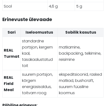
Sool
4,6 g
5 g
Erinevuste ülevaade
Sari
Iseloomustus
Sobilik kasutus
standardne
portsjon, kergem
matkamine,
REAL
kaal,
backpacking, telkimine,
Turmat
tasakaalustatud
reisimine
toit
suurem portsjon,
ekspeditsioonid, rasked
REAL
kõrgem
matkad, bushcraft,
Field
energiasisaldus,
suurem füüsiline
Meal
toitvam roog
koormus
Põhiline erinevus: