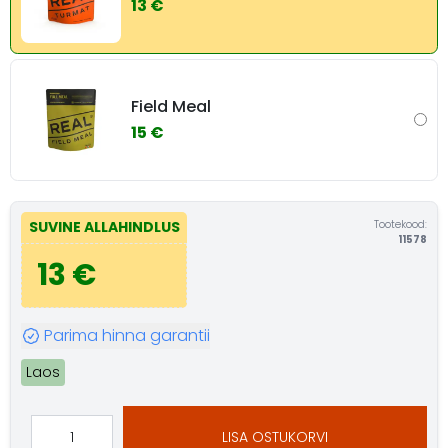
13 €
Field Meal
15 €
Tootekood:
SUVINE ALLAHINDLUS
11578
13 €
Parima hinna garantii
Laos
LISA OSTUKORVI