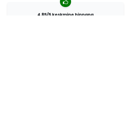
4,85/5 keskmine hinnang
Rohkem kui 7400 arvustust klientidelt üle kogu maailma.
98% kliente soovitab meid.
Isikupärastatud tellimused
68travel on originaaltootja mis tähendab, et saame
kiiresti luua individuaalseid tellimusi vastavalt teie
soovidele.
Me elame seiklemiseks
Me 68travelis armastame reisida ja avastada. Püüame
kasutada taaskasutatud looduslikke materjale ja