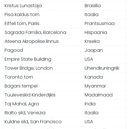
Kristus Lunastaja
Brasiilia
Pisa kaldus torn
Itaalia
Eiffeli torn, Pariis
Prantsusmaa
Sagrada Família, Barcelona
Hispaania
Ateena Akropolise linnus
Kreeka
Pagood
Jaapan
Empire State Building
USA
Tower Bridge, London
Ühendkuningriik
Toronto torn
Kanada
Bagani tempel
Myanmar
Tuuleveskid Kinderdijkis
Madalmaad
Taj Mahal, Agra
India
Rialto sild, Venezia
Itaalia
Kuldne sild, San Francisco
USA