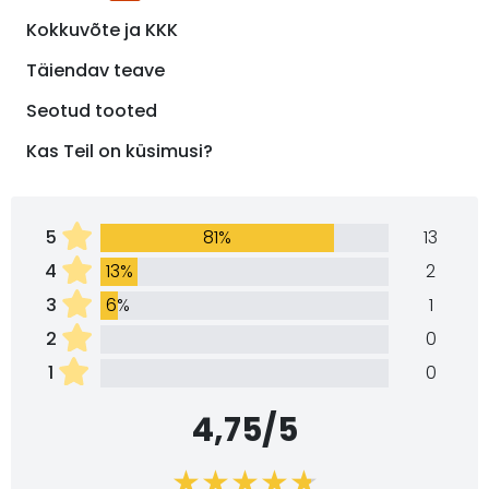
Kokkuvõte ja KKK
Täiendav teave
Seotud tooted
Kas Teil on küsimusi?
5
81%
13
4
13%
2
3
6%
1
2
0
1
0
4,75/5