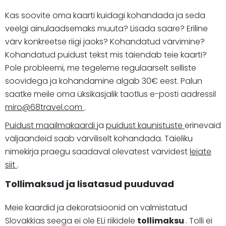
Kas soovite oma kaarti kuidagi kohandada ja seda
veelgi ainulaadsemaks muuta? Lisada saare? Eriline
värv konkreetse riigi jaoks? Kohandatud värvimine?
Kohandatud puidust tekst mis täiendab teie kaarti?
Pole probleemi, me tegeleme regulaarselt selliste
soovidega ja kohandamine algab 30€ eest. Palun
saatke meile oma üksikasjalik taotlus e-posti aadressil
miro@68travel.com
.
Puidust maailmakaardi
ja
puidust kaunistuste
erinevaid
väljaandeid saab värviliselt kohandada. Täieliku
nimekirja praegu saadaval olevatest värvidest
leiate
siit
.
Tollimaksud ja lisatasud puuduvad
Meie kaardid ja dekoratsioonid on valmistatud
Slovakkias seega ei ole ELi riikidele
tollimaksu
. Tolli ei