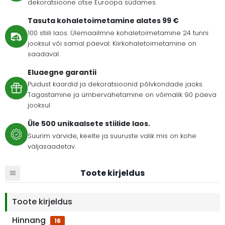
dekoratsioone otse Euroopa südames.
Tasuta kohaletoimetamine alates 99 €
100 stiili laos. Ülemaailmne kohaletoimetamine 24 tunni
jooksul või samal päeval. Kiirkohaletoimetamine on
saadaval.
Eluaegne garantii
Puidust kaardid ja dekoratsioonid põlvkondade jaoks.
Tagastamine ja ümbervahetamine on võimalik 90 päeva
jooksul
Üle 500 unikaalsete stiilide laos.
Suurim värvide, keelte ja suuruste valik mis on kohe
väljasaadetav.
Toote kirjeldus
Toote kirjeldus
Hinnang
16