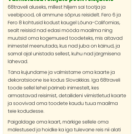
68traveli aluseks, millest hiljem sai tootja ja
veebipood, oli ammune sõprus reisidelt. Fero 6 ja
Fero 8 kohtusid kodust kaugel Lõuna-Californias,
sealt reisisid nad edasi mööda maailma ning
muutsid oma kogemused toodeteks, mis aitavad
inimestel meenutada, kus nad juba on käinud, ja
samal ajal unistada sellest, kuhu nad järgmisena
lähevad.
Täna kujundame ja valmistame oma kaarte ja
dekoratsioone ise kodus Slovakkias. Iga 68traveli
toode sellel lehel pärineb inimestelt, kes
armastavad reisimist, detailideni viimistletud kaarte
ja soovivad oma toodete kaudu tuua maailma
teie kodudesse.
Paigaldage oma kaart, märkige sellele oma
mälestused ja hoidke ka iga tulevane reis nii alati