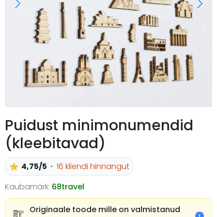
Puidust minimonumendid
(kleebitavad)
4,75/5
16 kliendi hinnangut
Kaubamärk:
68travel
Originaale toode mille on valmistanud