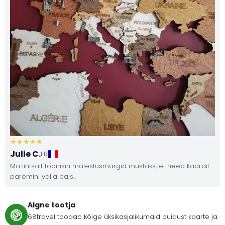
Julie C.
FR
Ma lihtsalt toonisin mälestusmärgid mustaks, et need kaardil
paremini välja pais...
Algne tootja
68travel toodab kõige üksikasjalikumaid puidust kaarte ja