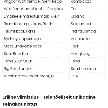
Angkor Wati tempel, Siem Reap
Kambodža
Wat Benchamabophit, Bangkok
Tai
Emakeele mälestusmärk, Kiiev
Ukraina
Brandenburgi värav, Berliin
Saksamaa
Triumfikaar, Pariis
Prantsusmaa
Sydney ooperimaja
Austraalia
Moai, Lihavõtte saar
Tšiili
Suur Buddha
Hongkong
Hiina Suur Müür
Hiina
Big Ben, London
Suurbritannia
Washingtoni monument, D.C.
USA
Eriline viimistlus - teie tõeliselt unikaalne
seinakaunistus