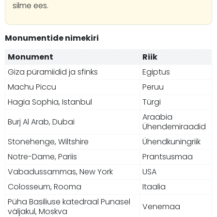
silme ees.
Monumentide nimekiri
Monument
Riik
Giza püramiidid ja sfinks
Egiptus
Machu Piccu
Peruu
Hagia Sophia, Istanbul
Türgi
Araabia
Burj Al Arab, Dubai
Ühendemiraadid
Stonehenge, Wiltshire
Ühendkuningriik
Notre-Dame, Pariis
Prantsusmaa
Vabadussammas, New York
USA
Colosseum, Rooma
Itaalia
Püha Basiliuse katedraal Punasel
Venemaa
väljakul, Moskva