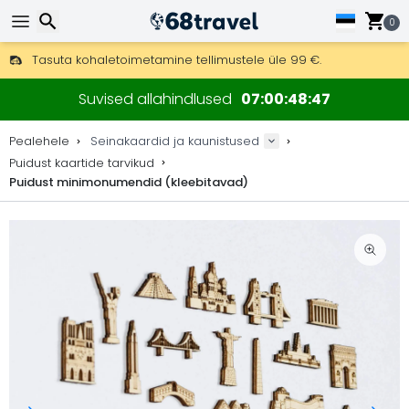
0
Tasuta kohaletoimetamine tellimustele üle 99 €.
Saab saata ka DHL Expressi kaudu (kohaletoimetamine 24 tunni joo
Otsi
30 päeva tagastamiseks, 90 päeva puidust kaartide ja dekorat
Suvised allahindlused
07
00
48
46
Originaalne kaartide ja dekoratsioonide tootja.
Pealehele
Seinakaardid ja kaunistused
Puidust kaartide tarvikud
Puidust minimonumendid (kleebitavad)
Otsi