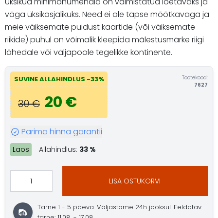
Üksikud minimonumendid on valmistatud loetavaks ja
väga üksikasjalikuks. Need ei ole täpse mõõtkavaga ja
meie väiksemate puidust kaartide (või väiksemate
riikide) puhul on võimalik kleepida mälestusmärke riigi
lähedale või väljapoole tegelikke kontinente.
Tootekood:
SUVINE ALLAHINDLUS -33%
7627
20 €
30 €
Parima hinna garantii
Laos
Allahindlus:
33 %
LISA OSTUKORVI
Tarne 1 - 5 päeva. Väljastame 24h jooksul. Eeldatav
tarne: 11.08. - 17.08.