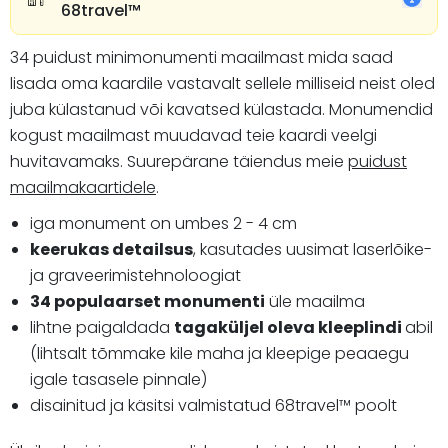
68travel™️
34 puidust minimonumenti maailmast mida saad
lisada oma kaardile vastavalt sellele milliseid neist oled
juba külastanud või kavatsed külastada. Monumendid
kogust maailmast muudavad teie kaardi veelgi
huvitavamaks. Suurepärane täiendus meie
puidust
maailmakaartidele
.
iga monument on umbes 2 - 4 cm
keerukas detailsus
, kasutades uusimat laserlõike-
ja graveerimistehnoloogiat
34 populaarset monumenti
üle maailma
lihtne paigaldada
tagaküljel oleva kleeplindi
abil
(lihtsalt tõmmake kile maha ja kleepige peaaegu
igale tasasele pinnale)
disainitud ja käsitsi valmistatud 68travel™ poolt