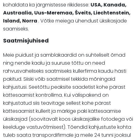
kohaldata ka järgmistesse riikidesse:
USA, Kanada,
Austraalia, Uus-Meremaa, Šveits, Liechtenstein,
Island, Norra
. Võtke meiega ühendust üksikasjade
saamiseks.
Saatmisjuhised
Meie puidust ja samblakaardid on suhteliselt õrnad
ning nende kaalu ja suuruse tõttu on need
rahvusvaheliseks saatmiseks kullerfirma kaudu hästi
pakitud. Siiski võib saatmisel tekkida mõningaid
kahjustusi. Seetõttu peaksite saadetist kohe pärast
kättesaamist kontrollima. Kui välispakend on
kahjustatud siis teavitage sellest kohe pärast
kättesaamist kullerit ja märkige paki kättesaamise
üksikasjad (soovitavalt koos üksikasjalike fotodega või
keelduge vastuvõtmisest). Tõendid kahjustuste kohta
tuleb saata transpordifirmale ja meile 24 tunni jooksul