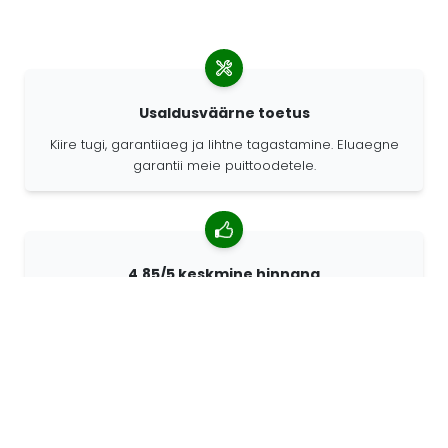
Usaldusväärne toetus
Kiire tugi, garantiiaeg ja lihtne tagastamine. Eluaegne
garantii meie puittoodetele.
4,85/5 keskmine hinnang
Rohkem kui 7400 arvustust klientidelt üle kogu maailma.
98% kliente soovitab meid.
Isikupärastatud tellimused