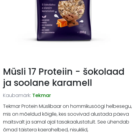
Müsli 17 Proteiin - šokolaad
ja soolane karamell
Kaubamärk:
Tekmar
Tekmar Protein Müslibaar on hommikusöögi helbesegu,
mis on mõeldud kõigile, kes soovivad alustada päeva
maitsvalt ja samal ajal tasakaalustatult. See ühendab
õrnad täistera kaerahelbed, nisukliid,