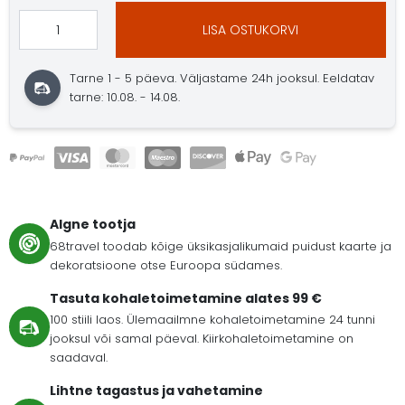
LISA OSTUKORVI
Tarne 1 - 5 päeva. Väljastame 24h jooksul. Eeldatav
tarne: 10.08. - 14.08.
Algne tootja
68travel toodab kõige üksikasjalikumaid puidust kaarte ja
dekoratsioone otse Euroopa südames.
Tasuta kohaletoimetamine alates 99 €
100 stiili laos. Ülemaailmne kohaletoimetamine 24 tunni
jooksul või samal päeval. Kiirkohaletoimetamine on
saadaval.
Lihtne tagastus ja vahetamine