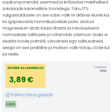
sojakomponendid, seemned ja krõbedad maisihelbed
šokolaadis karamelliste toonidega. Tänu 17%
valgusisaldusele on see sobiv valik nii aktiivse eluviisi kui
ka igapäevaste hommikusöökide jaoks. Lisatud
magneesium aitab kaasa lihaste ja närvisüsteemi
normaalsele talitlusele ja vähendab väsimust. Lisaks ei
sisalda toode palmiõli, värvaineid ega säilitusaineid,
seega on see praktiline ja maitsev valik nii koju, tööle kui
ka reisile.
Tootekood:
SUVINE ALLAHINDLUS
11669
3,89 €
Parima hinna garantii
Laos