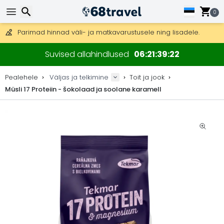
Tasuta kohaletoimetamine tellimustele üle 99 €.
Saab saata ka DHL Expressi kaudu (kohaletoimetamine 24 tunni joo
0
30 päeva tagastamiseks, 90 päeva puidust kaartide ja dekorat
Parimad hinnad väli- ja matkavarustusele ning lisadele.
Otsi
Suvised allahindlused
06
21
39
22
Pealehele
Väljas ja telkimine
Toit ja jook
Müsli 17 Proteiin - šokolaad ja soolane karamell
Otsi