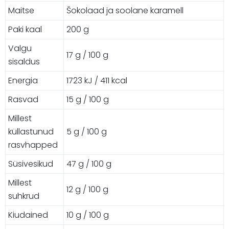
Maitse
Šokolaad ja soolane karamell
Paki kaal
200 g
Valgu
17 g / 100 g
sisaldus
Energia
1723 kJ / 411 kcal
Rasvad
15 g / 100 g
Millest
küllastunud
5 g / 100 g
rasvhapped
Süsivesikud
47 g / 100 g
Millest
12 g / 100 g
suhkrud
Kiudained
10 g / 100 g