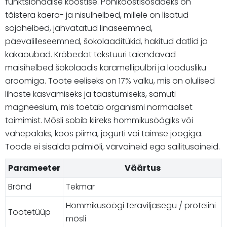
funktsionaalse koostise. Põhikoostisosadeks on
täistera kaera- ja nisulhelbed, millele on lisatud
sojahelbed, jahvatatud linaseemned,
päevalilleseemned, šokolaaditükid, hakitud datlid ja
kakaoubad. Krõbedat tekstuuri täiendavad
maisihelbed šokolaadis karamellipulbri ja loodusliku
aroomiga. Toote eeliseks on 17% valku, mis on olulised
lihaste kasvamiseks ja taastumiseks, samuti
magneesium, mis toetab organismi normaalset
toimimist. Mõsli sobib kiireks hommikusöögiks või
vahepalaks, koos piima, jogurti või taimse joogiga.
Toode ei sisalda palmiõli, värvaineid ega säilitusaineid.
Parameeter
Väärtus
Bränd
Tekmar
Hommikusöögi teraviljasegu / proteiini
Tootetüüp
mõsli