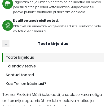
Tagastamine ja ümbervahetamine on lubatud 30 päeva
jooksul alates pakendi kättesaamise kuupäevast. 90
päeva puidust kaartidele ja dekoratsioonidele.
Kvaliteetsed reisitooted.
68travel on erinevate kõrgekvaliteediliste kaubamärkide
volitatud edasimüüja.
Toote kirjeldus
Toote kirjeldus
Täiendav teave
Seotud tooted
Kas Teil on küsimusi?
Tekmar Proteiini Mõsli šokolaadi ja soolase karamelliga
on teraviljasegu, mis ühendab meeldiva maitse ja