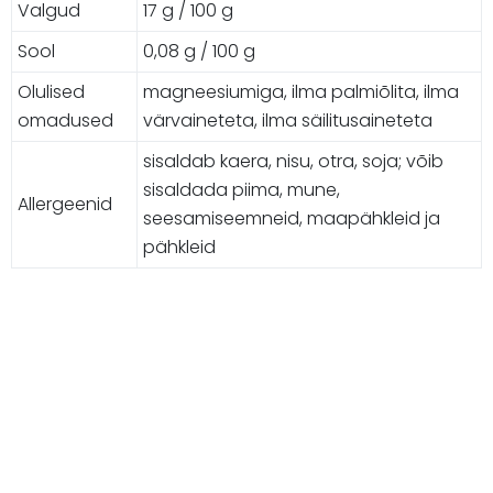
Valgud
17 g / 100 g
Sool
0,08 g / 100 g
Olulised
magneesiumiga, ilma palmiõlita, ilma
omadused
värvaineteta, ilma säilitusaineteta
sisaldab kaera, nisu, otra, soja; võib
sisaldada piima, mune,
Allergeenid
seesamiseemneid, maapähkleid ja
pähkleid