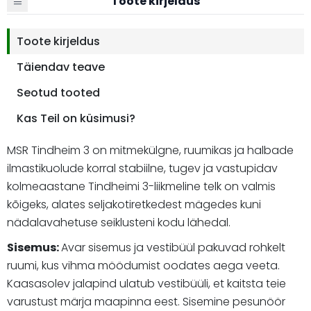
Toote kirjeldus
Toote kirjeldus
Täiendav teave
Seotud tooted
Kas Teil on küsimusi?
MSR Tindheim 3 on mitmekülgne, ruumikas ja halbade
ilmastikuolude korral stabiilne, tugev ja vastupidav
kolmeaastane Tindheimi 3-liikmeline telk on valmis
kõigeks, alates seljakotiretkedest mägedes kuni
nädalavahetuse seiklusteni kodu lähedal.
Sisemus:
Avar sisemus ja vestibüül pakuvad rohkelt
ruumi, kus vihma möödumist oodates aega veeta.
Kaasasolev jalapind ulatub vestibüüli, et kaitsta teie
varustust märja maapinna eest. Sisemine pesunöör