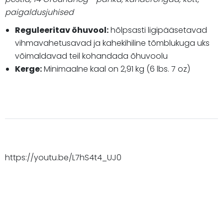
paigaldusjuhised
Reguleeritav õhuvool:
hõlpsasti ligipääsetavad
vihmavahetusavad ja kahekihiline tõmblukuga uks
võimaldavad teil kohandada õhuvoolu
Kerge:
Minimaalne kaal on 2,91 kg (6 lbs. 7 oz)
https://youtu.be/L7hS4t4_UJ0