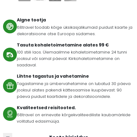
Algne tootja
68travel toodab kõige üksikasjalikumaid puidust kaarte ja
dekoratsioone otse Euroopa südames.
Tasuta kohaletoimetamine alates 99 €
100 stiili laos. Ülemaailmne kohaletoimetamine 24 tunni
jooksul või samal päeval. Kiirkohaletoimetamine on
saadaval.
Lihtne tagastus ja vahetamine
Tagastamine ja ümbervahetamine on lubatud 30 päeva
jooksul alates pakendi kättesaamise kuupäevast. 90
päeva puidust kaartidele ja dekoratsioonidele.
Kvaliteetsed reisitooted.
68travel on erinevate kõrgekvaliteediliste kaubamärkide
volitatud edasimüüja.