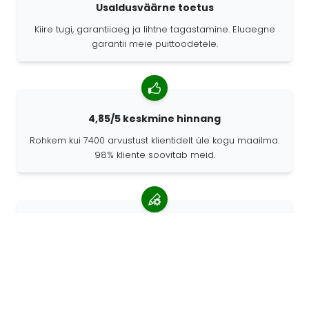
Usaldusväärne toetus
Kiire tugi, garantiiaeg ja lihtne tagastamine. Eluaegne
garantii meie puittoodetele.
4,85/5 keskmine hinnang
Rohkem kui 7400 arvustust klientidelt üle kogu maailma.
98% kliente soovitab meid.
Isikupärastatud tellimused
68travel on originaaltootja mis tähendab, et saame
kiiresti luua individuaalseid tellimusi vastavalt teie
soovidele.