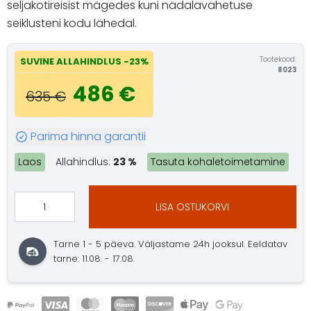
seljakotireisist mägedes kuni nädalavahetuse
seiklusteni kodu lähedal.
Tootekood:
SUVINE ALLAHINDLUS -23%
8023
486 €
635 €
Parima hinna garantii
Laos
Allahindlus:
23 %
Tasuta kohaletoimetamine
LISA OSTUKORVI
Tarne 1 - 5 päeva. Väljastame 24h jooksul. Eeldatav
tarne: 11.08. - 17.08.