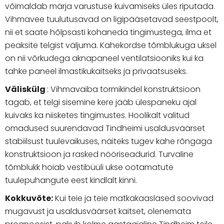
võimaldab märja varustuse kuivamiseks üles riputada.
Vihmavee tuulutusavad on ligipääsetavad seestpoolt,
nii et saate hõlpsasti kohaneda tingimustega, ilma et
peaksite telgist väljuma. Kahekordse tõmblukuga uksel
on nii võrkudega aknapaneel ventilatsiooniks kui ka
tahke paneel ilmastikukaitseks ja privaatsuseks.
Väliskülg
: Vihmavaiba tormikindel konstruktsioon
tagab, et telgi sisemine kere jääb ülespaneku ajal
kuivaks ka niisketes tingimustes. Hoolikalt valitud
omadused suurendavad Tindheimi usaldusväärset
stabiilsust tuulevaikuses, näiteks tugev kahe rõngaga
konstruktsioon ja rasked nööriseadurid. Turvaline
tõmblukk hoiab vestibüüli ukse ootamatute
tuulepuhangute eest kindlalt kinni.
Kokkuvõte:
Kui teie ja teie matkakaaslased soovivad
mugavust ja usaldusväärset kaitset, olenemata