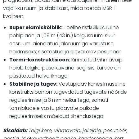
prognoosist, pakub kolme aastaajaline Tindheim teile
vajalikku ruumi ja stabiilsust, mida toetab MSR-i
kvaliteet.
Super elamiskõlblik:
Tõeline ristkülikukujuline
põhiplaan ja 1,09 m (43 in.) kõrgusruum; suur
eesruum laiendatud jalaruumiga varustuse
hoidmiseks; sisetaskud ja üleval olev pesunöör
Tormi-konstruktsioon:
Kinnitatud vihmavaip
hoiab telgikorpuse kuivana isegi siis, kui see on
püstitatud halva ilmaga
Stabiilne ja tugev:
Vastupidav kahesilmuseline
konstruktsioon on tugevdatud tugevate nööride
reguleerimise ja 3 mm helkuritega, samuti
tormioludele vastu pidavate pulkade
reguleerimiseks mõeldud tihendustega
Sisaldab:
Telgi kere, vihmavaip, jalajälg, pesunöör,
postid, 14 Groundhog™ panka, kanderõngad, kott,