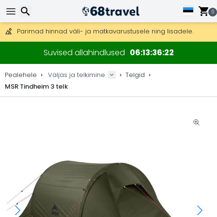
Tasuta kohaletoimetamine tellimustele üle 99 €.
0
Saab saata ka DHL Expressi kaudu (kohaletoimetamine 24 tunni joo
30 päeva tagastamiseks, 90 päeva puidust kaartide ja dekorat
Parimad hinnad väli- ja matkavarustusele ning lisadele.
Otsi
Suvised allahindlused
06
13
36
21
Pealehele
Väljas ja telkimine
Telgid
MSR Tindheim 3 telk
Otsi