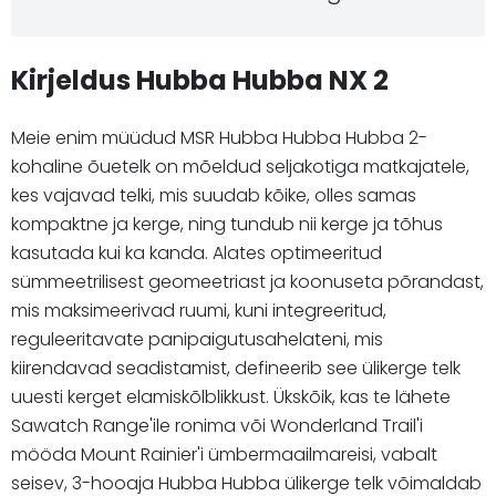
Kirjeldus Hubba Hubba NX 2
Meie enim müüdud MSR Hubba Hubba Hubba 2-
kohaline õuetelk on mõeldud seljakotiga matkajatele,
kes vajavad telki, mis suudab kõike, olles samas
kompaktne ja kerge, ning tundub nii kerge ja tõhus
kasutada kui ka kanda. Alates optimeeritud
sümmeetrilisest geomeetriast ja koonuseta põrandast,
mis maksimeerivad ruumi, kuni integreeritud,
reguleeritavate panipaigutusahelateni, mis
kiirendavad seadistamist, defineerib see ülikerge telk
uuesti kerget elamiskõlblikkust. Ükskõik, kas te lähete
Sawatch Range'ile ronima või Wonderland Trail'i
mööda Mount Rainier'i ümbermaailmareisi, vabalt
seisev, 3-hooaja Hubba Hubba ülikerge telk võimaldab