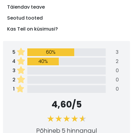
Täiendav teave
Seotud tooted
Kas Teil on küsimusi?
5
60%
3
4
40%
2
3
0
2
0
1
0
4,60/5
Põhineb 5 hinnangul