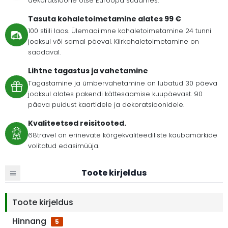
dekoratsioone otse Euroopa südames.
Tasuta kohaletoimetamine alates 99 €
100 stiili laos. Ülemaailmne kohaletoimetamine 24 tunni
jooksul või samal päeval. Kiirkohaletoimetamine on
saadaval.
Lihtne tagastus ja vahetamine
Tagastamine ja ümbervahetamine on lubatud 30 päeva
jooksul alates pakendi kättesaamise kuupäevast. 90
päeva puidust kaartidele ja dekoratsioonidele.
Kvaliteetsed reisitooted.
68travel on erinevate kõrgekvaliteediliste kaubamärkide
volitatud edasimüüja.
Toote kirjeldus
Toote kirjeldus
Hinnang
5