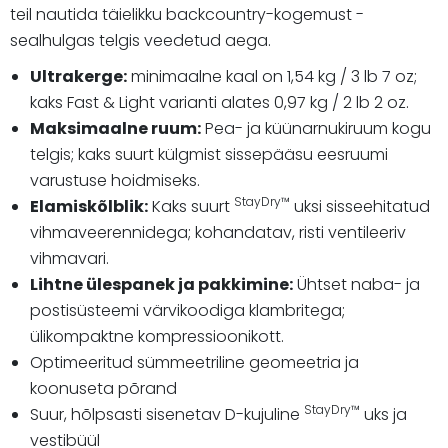
teil nautida täielikku backcountry-kogemust -
sealhulgas telgis veedetud aega.
Ultrakerge:
minimaalne kaal on 1,54 kg / 3 lb 7 oz;
kaks Fast & Light varianti alates 0,97 kg / 2 lb 2 oz.
Maksimaalne ruum:
Pea- ja küünarnukiruum kogu
telgis; kaks suurt külgmist sissepääsu eesruumi
varustuse hoidmiseks.
StayDry™
Elamiskõlblik:
Kaks suurt
uksi sisseehitatud
vihmaveerennidega; kohandatav, risti ventileeriv
vihmavari.
Lihtne ülespanek ja pakkimine:
Ühtset naba- ja
postisüsteemi värvikoodiga klambritega;
ülikompaktne kompressioonikott.
Optimeeritud sümmeetriline geomeetria ja
koonuseta põrand
StayDry™
Suur, hõlpsasti sisenetav D-kujuline
uks ja
vestibüül