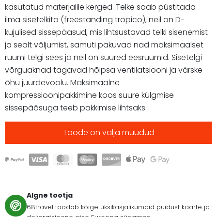
kasutatud materjalile kerged. Telke saab püstitada
ilma sisetelkita (freestanding tropico), neil on D-
kujulised sissepääsud, mis lihtsustavad telki sisenemist
ja sealt väljumist, samuti pakuvad nad maksimaalset
ruumi telgi sees ja neil on suured eesruumid. Sisetelgi
võrguaknad tagavad hõlpsa ventilatsiooni ja värske
õhu juurdevoolu. Maksimaalne
kompressioonipakkimine koos suure külgmise
sissepääsuga teeb pakkimise lihtsaks.
Toode on välja müüdud
Algne tootja
68travel toodab kõige üksikasjalikumaid puidust kaarte ja