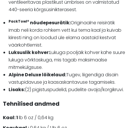
ventileeritavas plastikust ümbrises on valmistatud
440-seeria kõrgsüsinikterasest.
PackTowl®
nõudepesurätik:
Originaalne reisirätik
imab neli korda rohkem vett kui tema kaal ja kuivab
kiiresti ning on loodud üle elama aastaid kestvat
väärkohtlemist.
Luksuslik kohver:
Lukuga pooljäik kohver kahe suure
lukuga võrktaskuga, mis tagab maksimaalse
mitmekülgsuse.
Alpine Deluxe lõikelaud:
Tugev, liigendiga disain
vastupidavuse ja kaasaskantavuse tagamiseks.
Lisaks:
(2) pigistuspudelid, pudelite avaja/korgikruvi.
Tehnilised andmed
Kaal:
1
lb 6 oz / 0,64 kg
Kogukaal :
0,64 kg / 1 lb 6 oz