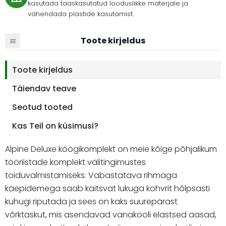
kasutada taaskasutatud looduslikke materjale ja
vähendada plastide kasutamist.
Toote kirjeldus
Toote kirjeldus
Täiendav teave
Seotud tooted
Kas Teil on küsimusi?
Alpine Deluxe köögikomplekt on meie kõige põhjalikum
tööriistade komplekt välitingimustes
toiduvalmistamiseks. Vabastatava rihmaga
käepidemega saab kaitsvat lukuga kohvrit hõlpsasti
kuhugi riputada ja sees on kaks suurepärast
võrktaskut, mis asendavad vanakooli elastsed aasad,