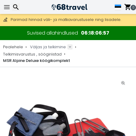
Tasuta kohaletoimetamine tellimustele üle 99 €.
Saab saata ka DHL Expressi kaudu (kohaletoimetamine 24 tunni joo
0
30 päeva tagastamiseks, 90 päeva puidust kaartide ja dekorat
Parimad hinnad väli- ja matkavarustusele ning lisadele.
Otsi
Suvised allahindlused
06
18
06
57
Pealehele
Väljas ja telkimine
Telkimisvarustus , söögiriistad
MSR Alpine Deluxe köögikomplekt
Otsi