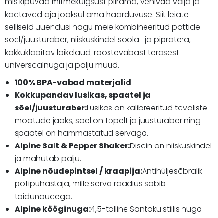
mis kipuvad mitmekülgsust piirama, venivad välja ja
kaotavad aja jooksul oma haarduvuse. Siit leiate
selliseid uuendusi nagu meie kombineeritud pottide
sõel/juusturaber, niiskuskindel soola- ja pipratera,
kokkuklapitav lõikelaud, roostevabast terasest
universaalnuga ja palju muud.
100% BPA-vabad materjalid
Kokkupandav lusikas, spaatel ja
sõel/juusturaber:
Lusikas on kalibreeritud tavaliste
mõõtude jaoks, sõel on topelt ja juusturaber ning
spaatel on hammastatud servaga.
Alpine Salt & Pepper Shaker:
Disain on niiskuskindel
ja mahutab palju.
Alpine nõudepintsel / kraapija:
Antihüljesõbralik
potipuhastaja, mille serva raadius sobib
toidunõudega.
Alpine kööginuga:
4,5-tolline Santoku stiilis nuga