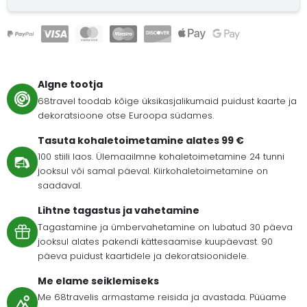
Algne tootja
68travel toodab kõige üksikasjalikumaid puidust kaarte ja
dekoratsioone otse Euroopa südames.
Tasuta kohaletoimetamine alates 99 €
100 stiili laos. Ülemaailmne kohaletoimetamine 24 tunni
jooksul või samal päeval. Kiirkohaletoimetamine on
saadaval.
Lihtne tagastus ja vahetamine
Tagastamine ja ümbervahetamine on lubatud 30 päeva
jooksul alates pakendi kättesaamise kuupäevast. 90
päeva puidust kaartidele ja dekoratsioonidele.
Me elame seiklemiseks
Me 68travelis armastame reisida ja avastada. Püüame