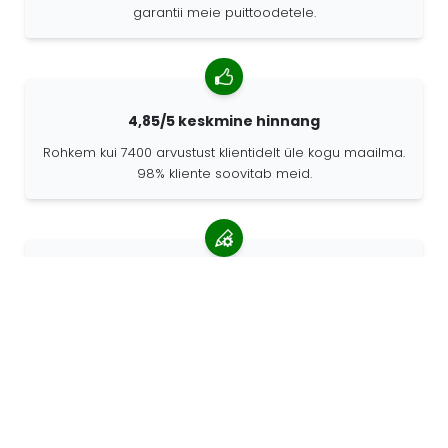
garantii meie puittoodetele.
4,85/5 keskmine hinnang
Rohkem kui 7400 arvustust klientidelt üle kogu maailma.
98% kliente soovitab meid.
Isikupärastatud tellimused
68travel on originaaltootja mis tähendab, et saame
kiiresti luua individuaalseid tellimusi vastavalt teie
soovidele.