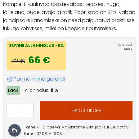
Komplekti kuuluvad roostevabast terasest nuga,
lõikelaud, pudeliavaja ja rätik. Tööriistad on BPA-vabad
ja hõlpsaks kandmiseks on need paigutatud praktilisse
lukuga kohvrisse, millel on käepide riputamiseks.
Tootekood:
SUVINE ALLAHINDLUS -8%
6667
66 €
72 €
Parima hinna garantii
Laos
Allahindlus:
8 %
LISA OSTUKORVI
Tarne 1 - 5 päeva. Väljastame 24h jooksul. Eeldatav
tarne: 07.08. - 13.08.