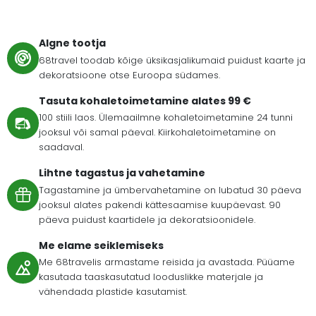
Algne tootja
68travel toodab kõige üksikasjalikumaid puidust kaarte ja
dekoratsioone otse Euroopa südames.
Tasuta kohaletoimetamine alates 99 €
100 stiili laos. Ülemaailmne kohaletoimetamine 24 tunni
jooksul või samal päeval. Kiirkohaletoimetamine on
saadaval.
Lihtne tagastus ja vahetamine
Tagastamine ja ümbervahetamine on lubatud 30 päeva
jooksul alates pakendi kättesaamise kuupäevast. 90
päeva puidust kaartidele ja dekoratsioonidele.
Me elame seiklemiseks
Me 68travelis armastame reisida ja avastada. Püüame
kasutada taaskasutatud looduslikke materjale ja
vähendada plastide kasutamist.