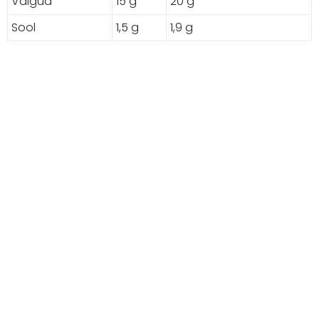
Valgud
15 g
20 g
Sool
1,5 g
1,9 g