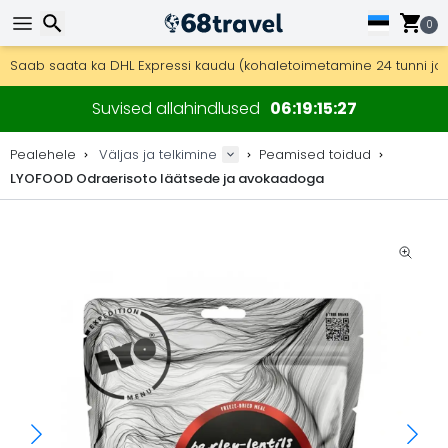
0
Tasuta kohaletoimetamine tellimustele üle 99 €.
Saab saata ka DHL Expressi kaudu (kohaletoimetamine 24 tunni joo
30 päeva tagastamiseks, 90 päeva puidust kaartide ja dekorat
Otsi
Parimad hinnad väli- ja matkavarustusele ning lisadele.
Suvised allahindlused
06
19
15
27
Pealehele
Väljas ja telkimine
Peamised toidud
LYOFOOD Odraerisoto läätsede ja avokaadoga
Otsi