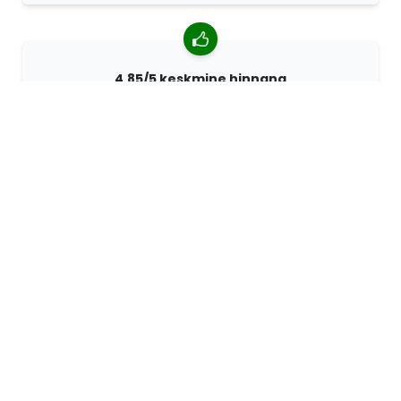
4,85/5 keskmine hinnang
Rohkem kui 7400 arvustust klientidelt üle kogu maailma.
98% kliente soovitab meid.
Isikupärastatud tellimused
68travel on originaaltootja mis tähendab, et saame
kiiresti luua individuaalseid tellimusi vastavalt teie
soovidele.
Me elame seiklemiseks