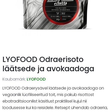
LYOFOOD Odraerisoto
läätsede ja avokaadoga
Kaubamärk:
LYOFOOD
LYOFOOD Odraerysävel läätsede ja avokaadoga on
vegaanlik lüofiliseeritud toit, mis pakub risottost
ebatraditsioonilist käsitlust praktilisel kujul nii
loodusesse kui ka reisidele. Retsept ühendab odraeria,