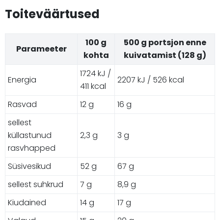
Toiteväärtused
100 g
500 g portsjon enne
Parameeter
kohta
kuivatamist (128 g)
1724 kJ /
Energia
2207 kJ / 526 kcal
411 kcal
Rasvad
12 g
16 g
sellest
küllastunud
2,3 g
3 g
rasvhapped
Süsivesikud
52 g
67 g
sellest suhkrud
7 g
8,9 g
Kiudained
14 g
17 g