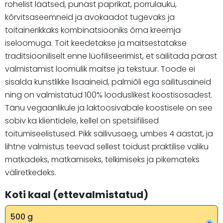
rohelist läätsed, punast paprikat, porrulauku,
kõrvitsaseemneid ja avokaadot tugevaks ja
toitainerikkaks kombinatsiooniks õrna kreemja
iseloomuga. Toit keedetakse ja maitsestatakse
traditsiooniliselt enne lüofiliseerimist, et säilitada pärast
valmistamist loomulik maitse ja tekstuur. Toode ei
sisalda kunstlikke lisaaineid, palmiõli ega säilitusaineid
ning on valmistatud 100% looduslikest koostisosadest.
Tänu vegaanlikule ja laktoosivabale koostisele on see
sobiv ka klientidele, kellel on spetsiifilised
toitumiseelistused. Pikk säilivusaeg, umbes 4 aastat, ja
lihtne valmistus teevad sellest toidust praktilise valiku
matkadeks, matkamiseks, telkimiseks ja pikemateks
väliretkedeks.
Koti kaal (ettevalmistatud)
500 g