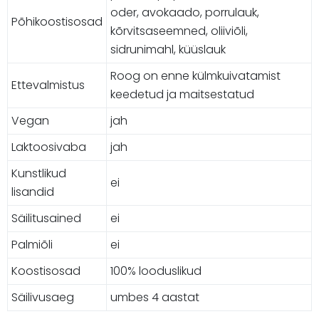
oder, avokaado, porrulauk,
Põhikoostisosad
kõrvitsaseemned, oliiviõli,
sidrunimahl, küüslauk
Roog on enne külmkuivatamist
Ettevalmistus
keedetud ja maitsestatud
Vegan
jah
Laktoosivaba
jah
Kunstlikud
ei
lisandid
Säilitusained
ei
Palmiõli
ei
Koostisosad
100% looduslikud
Säilivusaeg
umbes 4 aastat