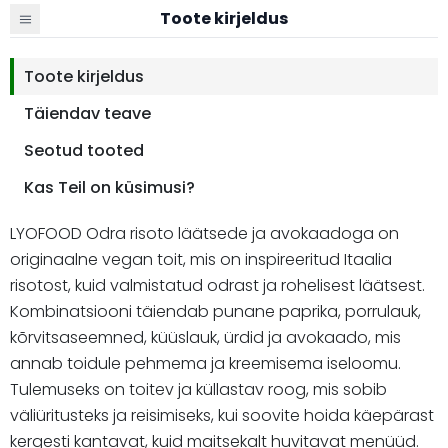
Toote kirjeldus
Toote kirjeldus
Täiendav teave
Seotud tooted
Kas Teil on küsimusi?
LYOFOOD Odra risoto läätsede ja avokaadoga on
originaalne vegan toit, mis on inspireeritud Itaalia
risotost, kuid valmistatud odrast ja rohelisest läätsest.
Kombinatsiooni täiendab punane paprika, porrulauk,
kõrvitsaseemned, küüslauk, ürdid ja avokaado, mis
annab toidule pehmema ja kreemisema iseloomu.
Tulemuseks on toitev ja küllastav roog, mis sobib
väliüritusteks ja reisimiseks, kui soovite hoida käepärast
kergesti kantavat, kuid maitsekalt huvitavat menüüd.