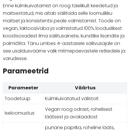
Enne külmkuivatamist on roog täielikult keedetud ja
maitsestatud, mis aitab säilitada selle loomulikku
maitset ja konsistentsi peale valmistamist. Toode on
vegan, laktoosivaba ja valmistatud 100% looduslikest
koostisosadest ilma säilitusainete, kunstlike lisandite ja
palmiõlita. Tänu umbes 4-aastasele säilivusajale on
see usaldusväärne valik mitmepäevastele retkedele ja
varudesse.
Parameetrid
Parameeter
Väärtus
Toodetüüp
Külmkuivatatud välistoit
Vegan roog odrast, rohelisest
Iseloomustus
läätsest ja avokaadost
punane paprika, roheline lääts,