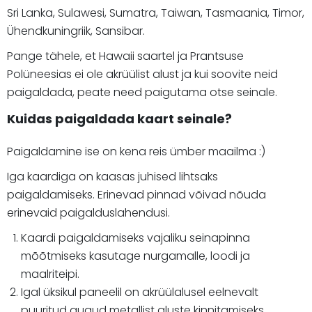
Sri Lanka, Sulawesi, Sumatra, Taiwan, Tasmaania, Timor,
Ühendkuningriik, Sansibar.
Pange tähele, et Hawaii saartel ja Prantsuse
Polüneesias ei ole akrüülist alust ja kui soovite neid
paigaldada, peate need paigutama otse seinale.
Kuidas paigaldada kaart seinale?
Paigaldamine ise on kena reis ümber maailma :)
Iga kaardiga on kaasas juhised lihtsaks
paigaldamiseks. Erinevad pinnad võivad nõuda
erinevaid paigalduslahendusi.
Kaardi paigaldamiseks vajaliku seinapinna
mõõtmiseks kasutage nurgamalle, loodi ja
maalriteipi.
Igal üksikul paneelil on akrüülalusel eelnevalt
puuritud augud metallist aluste kinnitamiseks.