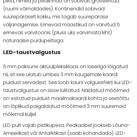
piirid, nimed ja pealinnad on sobivalt graveeritud
(ruumi võimaldades). Kontinendid sobivad
suurepäraselt kokku, mis tagab suurepärase
väljanägemise. Erinevad maastikud on värvitud 5
erinevas värvitoonis (pluss üks värvimata kiht)
naturaalse puidupeitsiga.
LED-taustvalgustus
5 mm paksune akrüülpleksiklaas on laseriga lõigatud
nii, et see ulatub umbes 3 mm kaugemale kaardi
puidust servadest. See loob kauni valgusefekti kui LED-
taustvalgustus on sisse lülitatud. Näidatud mõõtmed
on esitatud puidust maailmakaardi kohta ja seetõttu
on lõplikud paigaldatud mõõtmed 3 mm suuremad
mõlemal küljel.
LED pult vajab pistikupesa. Peakaabel jookseb Lõuna-
Ameerikast või Antarktikast (saab kohandada). LED-