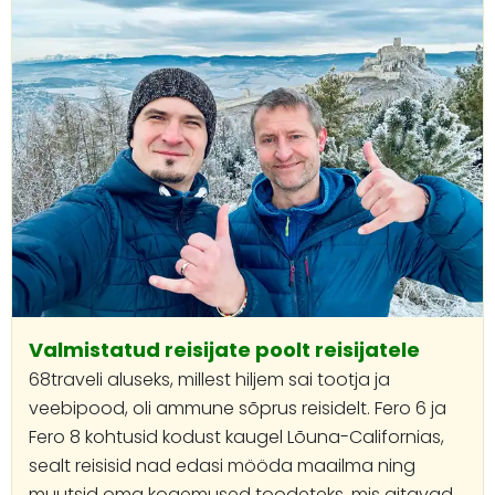
Valmistatud reisijate poolt reisijatele
68traveli aluseks, millest hiljem sai tootja ja
veebipood, oli ammune sõprus reisidelt. Fero 6 ja
Fero 8 kohtusid kodust kaugel Lõuna-Californias,
sealt reisisid nad edasi mööda maailma ning
muutsid oma kogemused toodeteks, mis aitavad