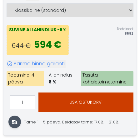
Tootekood:
SUVINE ALLAHINDLUS
-8%
8582
594 €
644 €
Parima hinna garantii
Tootmine: 4
Allahindlus:
Tasuta
päeva
8 %
kohaletoimetamine
LISA OSTUKORVI
Tarne 1 - 5 päeva.
Eeldatav tarne: 17.08. - 21.08.