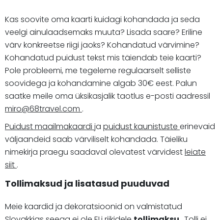
Kas soovite oma kaarti kuidagi kohandada ja seda
veelgi ainulaadsemaks muuta? Lisada saare? Eriline
värv konkreetse riigi jaoks? Kohandatud värvimine?
Kohandatud puidust tekst mis täiendab teie kaarti?
Pole probleemi, me tegeleme regulaarselt selliste
soovidega ja kohandamine algab 30€ eest. Palun
saatke meile oma üksikasjalik taotlus e-posti aadressil
miro@68travel.com
.
Puidust maailmakaardi
ja
puidust kaunistuste
erinevaid
väljaandeid saab värviliselt kohandada. Täieliku
nimekirja praegu saadaval olevatest värvidest
leiate
siit
.
Tollimaksud ja lisatasud puuduvad
Meie kaardid ja dekoratsioonid on valmistatud
Slovakkias seega ei ole ELi riikidele
tollimaksu
. Tolli ei