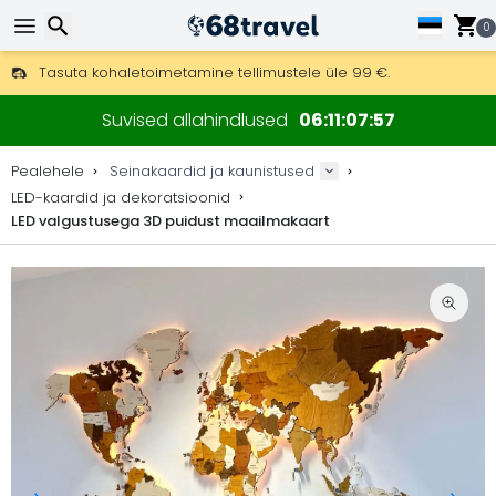
0
Tasuta kohaletoimetamine tellimustele üle 99 €.
Saab saata ka DHL Expressi kaudu (kohaletoimetamine 24 tunni joo
Otsi
30 päeva tagastamiseks, 90 päeva puidust kaartide ja dekorat
Suvised allahindlused
06
11
07
56
Originaalne kaartide ja dekoratsioonide tootja.
Pealehele
Seinakaardid ja kaunistused
LED-kaardid ja dekoratsioonid
LED valgustusega 3D puidust maailmakaart
Otsi