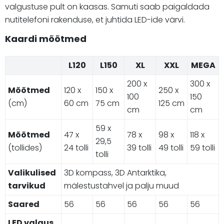
valgustuse pult on kaasas. Samuti saab paigaldada
nutitelefoni rakenduse, et juhtida LED-ide värvi.
Kaardi mõõtmed
L120
L150
XL
XXL
MEGA
200 x
300 x
Mõõtmed
120 x
150 x
250 x
100
150
(cm)
60 cm
75 cm
125 cm
cm
cm
59 x
Mõõtmed
47 x
78 x
98 x
118 x
29,5
(tollides)
24 tolli
39 tolli
49 tolli
59 tolli
tolli
Valikulised
3D kompass, 3D Antarktika,
tarvikud
mälestustahvel ja palju muud
Saared
56
56
56
56
56
LED valgus