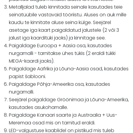
Metalljalad tuleb kinnitada seinale kasutades teie
seinatüübile vastavaid tööriistu. Aluses on auk mille
kaudu te kinnitate aluse seina külge. Seejärel
asetage iga kaart paigaldatud jalustele (2 või 3
jalust iga kaarditüki jaoks) ja kinnitage see.
Paigaldage Euroopa + Aasia osa, kasutades
nurgamalli - tarnitakse ühes tükis (2 eraldi tükki
MEGA-kaardi jaoks).
Paigaldage Aafrika ja Lõuna-Aasia osad, kasutades
papist šablooni.
Paigaldage Põhja-Ameerika osa, kasutades
nurgamalli.
Seejärel paigaldage Gröönimaa ja Lõuna-Ameerika,
kasutades asukohamalle.
Paigaldage Kanaari saarte ja Austraalia + Uus-
Meremaa osad mis on tarnitud eraldi.
LED-valgustuse kaablidel on pistikud mis tuleb