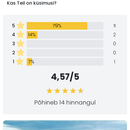
Kas Teil on küsimusi?
5
79%
11
4
14%
2
3
0
2
0
1
7%
1
4,57/5
Põhineb 14 hinnangul