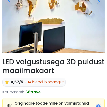
LED valgustusega 3D puidust
maailmakaart
4,57/5
14 kliendi hinnangut
Kaubamärk:
68travel
Originaale toode mille on valmistanud