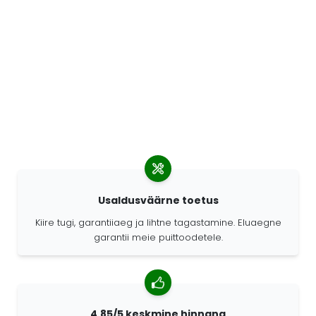
Usaldusväärne toetus
Kiire tugi, garantiiaeg ja lihtne tagastamine. Eluaegne
garantii meie puittoodetele.
4,85/5 keskmine hinnang