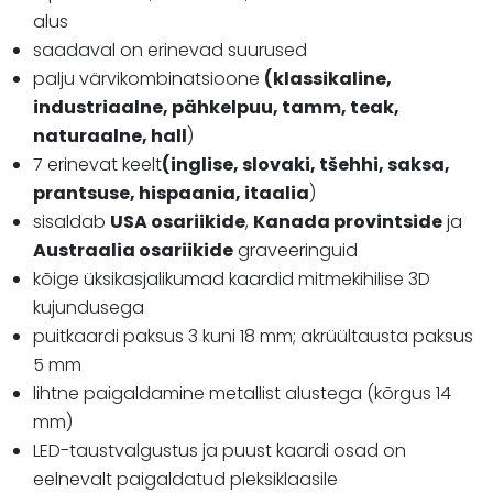
alus
saadaval on erinevad suurused
palju värvikombinatsioone
(klassikaline,
industriaalne, pähkelpuu, tamm, teak,
naturaalne, hall
)
7 erinevat keelt
(inglise, slovaki, tšehhi, saksa,
prantsuse, hispaania, itaalia
)
sisaldab
USA osariikide
,
Kanada provintside
ja
Austraalia osariikide
graveeringuid
kõige üksikasjalikumad kaardid mitmekihilise 3D
kujundusega
puitkaardi paksus 3 kuni 18 mm; akrüültausta paksus
5 mm
lihtne paigaldamine metallist alustega (kõrgus 14
mm)
LED-taustvalgustus ja puust kaardi osad on
eelnevalt paigaldatud pleksiklaasile