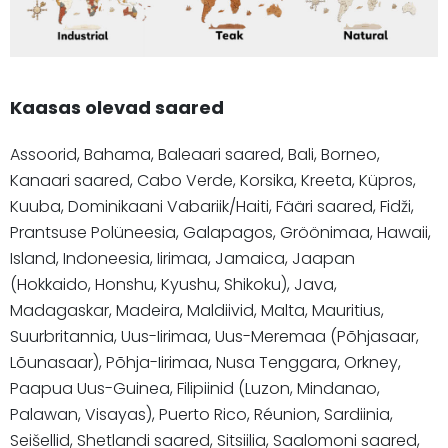
Kaasas olevad saared
Assoorid, Bahama, Baleaari saared, Bali, Borneo,
Kanaari saared, Cabo Verde, Korsika, Kreeta, Küpros,
Kuuba, Dominikaani Vabariik/Haiti, Fääri saared, Fidži,
Prantsuse Polüneesia, Galapagos, Gröönimaa, Hawaii,
Island, Indoneesia, Iirimaa, Jamaica, Jaapan
(Hokkaido, Honshu, Kyushu, Shikoku), Java,
Madagaskar, Madeira, Maldiivid, Malta, Mauritius,
Suurbritannia, Uus-Iirimaa, Uus-Meremaa (Põhjasaar,
Lõunasaar), Põhja-Iirimaa, Nusa Tenggara, Orkney,
Paapua Uus-Guinea, Filipiinid (Luzon, Mindanao,
Palawan, Visayas), Puerto Rico, Réunion, Sardiinia,
Seišellid, Shetlandi saared, Sitsiilia, Saalomoni saared,