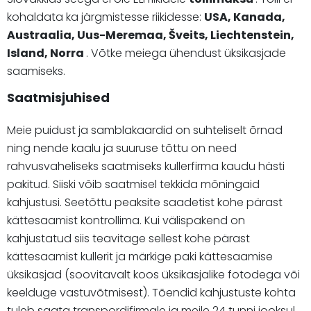
kohaldata ka järgmistesse riikidesse:
USA, Kanada,
Austraalia, Uus-Meremaa, Šveits, Liechtenstein,
Island, Norra
. Võtke meiega ühendust üksikasjade
saamiseks.
Saatmisjuhised
Meie puidust ja samblakaardid on suhteliselt õrnad
ning nende kaalu ja suuruse tõttu on need
rahvusvaheliseks saatmiseks kullerfirma kaudu hästi
pakitud. Siiski võib saatmisel tekkida mõningaid
kahjustusi. Seetõttu peaksite saadetist kohe pärast
kättesaamist kontrollima. Kui välispakend on
kahjustatud siis teavitage sellest kohe pärast
kättesaamist kullerit ja märkige paki kättesaamise
üksikasjad (soovitavalt koos üksikasjalike fotodega või
keelduge vastuvõtmisest). Tõendid kahjustuste kohta
tuleb saata transpordifirmale ja meile 24 tunni jooksul