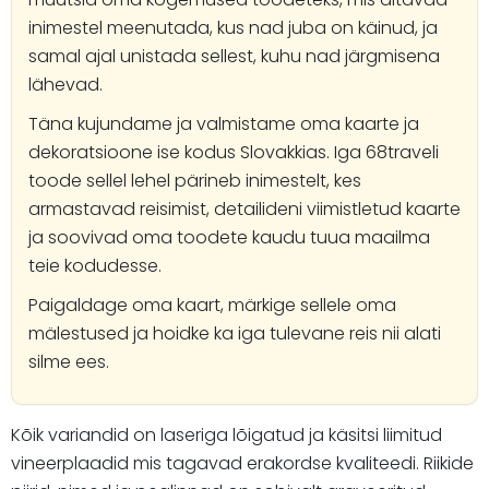
inimestel meenutada, kus nad juba on käinud, ja
samal ajal unistada sellest, kuhu nad järgmisena
lähevad.
Täna kujundame ja valmistame oma kaarte ja
dekoratsioone ise kodus Slovakkias. Iga 68traveli
toode sellel lehel pärineb inimestelt, kes
armastavad reisimist, detailideni viimistletud kaarte
ja soovivad oma toodete kaudu tuua maailma
teie kodudesse.
Paigaldage oma kaart, märkige sellele oma
mälestused ja hoidke ka iga tulevane reis nii alati
silme ees.
Kõik variandid on laseriga lõigatud ja käsitsi liimitud
vineerplaadid mis tagavad erakordse kvaliteedi. Riikide