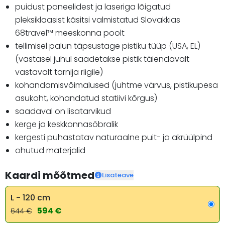
puidust paneelidest ja laseriga lõigatud
pleksiklaasist käsitsi valmistatud Slovakkias
68travel™️ meeskonna poolt
tellimisel palun täpsustage pistiku tüüp (USA, EL)
(vastasel juhul saadetakse pistik täiendavalt
vastavalt tarnija riigile)
kohandamisvõimalused (juhtme värvus, pistikupesa
asukoht, kohandatud statiivi kõrgus)
saadaval on lisatarvikud
kerge ja keskkonnasõbralik
kergesti puhastatav naturaalne puit- ja akrüülpind
ohutud materjalid
Kaardi mõõtmed
Lisateave
L - 120 cm
594 €
644 €