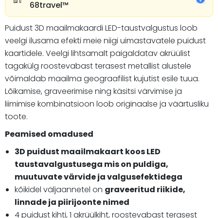
68travel™️
Puidust 3D maailmakaardi LED-taustvalgustus loob
veelgi ilusama efekti meie niigi uimastavatele puidust
kaartidele. Veelgi lihtsamalt paigaldatav akrüülist
tagakülg roostevabast terasest metallist alustele
võimaldab maailma geograafilist kujutist esile tuua.
Lõikamise, graveerimise ning käsitsi värvimise ja
liimimise kombinatsioon loob originaalse ja väärtusliku
toote.
Peamised omadused
3D puidust maailmakaart koos LED
taustavalgustusega mis on puldiga,
muutuvate värvide ja valgusefektidega
kõikidel väljaannetel on
graveeritud riikide,
linnade ja piirijoonte nimed
4 puidust kihti, 1 akrüülkiht, roostevabast terasest