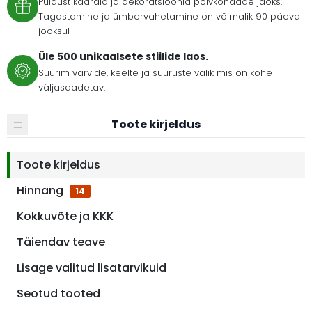
Puidust kaardid ja dekoratsioonid põlvkondade jaoks.
Tagastamine ja ümbervahetamine on võimalik 90 päeva
jooksul
Üle 500 unikaalsete stiilide laos.
Suurim värvide, keelte ja suuruste valik mis on kohe
väljasaadetav.
Toote kirjeldus
Toote kirjeldus
Hinnang
14
Kokkuvõte ja KKK
Täiendav teave
Lisage valitud lisatarvikuid
Seotud tooted