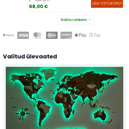
LISA OSTUKORVI
68,00 €
Näita rohkem
Valitud ülevaated