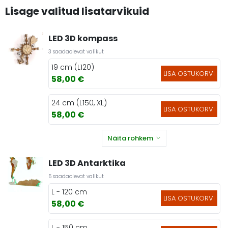
Lisage valitud lisatarvikuid
LED 3D kompass
3 saadaolevat valikut
19 cm (L120)
LISA OSTUKORVI
58,00 €
24 cm (L150, XL)
LISA OSTUKORVI
58,00 €
Näita rohkem
LED 3D Antarktika
5 saadaolevat valikut
L - 120 cm
LISA OSTUKORVI
58,00 €
L - 150 cm