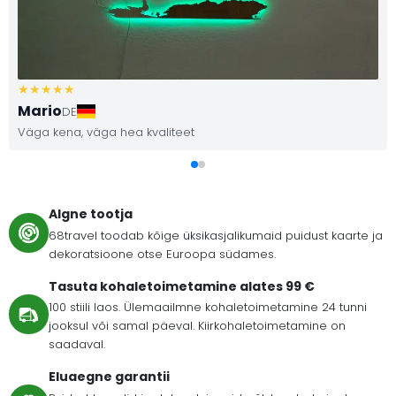
Mario
DE
Väga kena, väga hea kvaliteet
Algne tootja
68travel toodab kõige üksikasjalikumaid puidust kaarte ja
dekoratsioone otse Euroopa südames.
Tasuta kohaletoimetamine alates 99 €
100 stiili laos. Ülemaailmne kohaletoimetamine 24 tunni
jooksul või samal päeval. Kiirkohaletoimetamine on
saadaval.
Eluaegne garantii