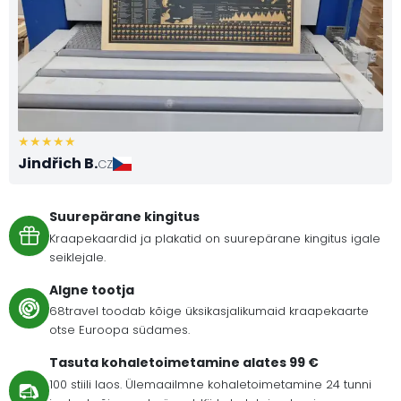
Jindřich B.
CZ
Suurepärane kingitus
Kraapekaardid ja plakatid on suurepärane kingitus igale
seiklejale.
Algne tootja
68travel toodab kõige üksikasjalikumaid kraapekaarte
otse Euroopa südames.
Tasuta kohaletoimetamine alates 99 €
100 stiili laos. Ülemaailmne kohaletoimetamine 24 tunni