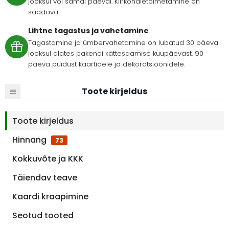
jooksul või samal päeval. Kiirkohaletoimetamine on
saadaval.
Lihtne tagastus ja vahetamine
Tagastamine ja ümbervahetamine on lubatud 30 päeva
jooksul alates pakendi kättesaamise kuupäevast. 90
päeva puidust kaartidele ja dekoratsioonidele.
Toote kirjeldus
Toote kirjeldus
Hinnang
73
Kokkuvõte ja KKK
Täiendav teave
Kaardi kraapimine
Seotud tooted