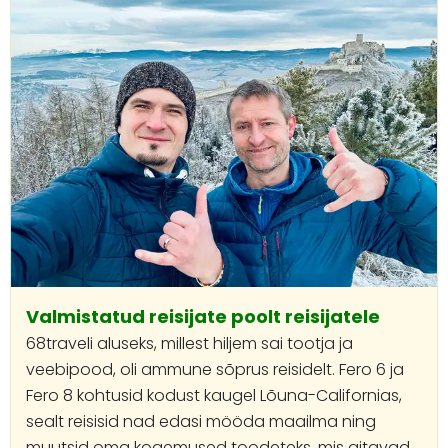
Valmistatud reisijate poolt reisijatele
68traveli aluseks, millest hiljem sai tootja ja
veebipood, oli ammune sõprus reisidelt. Fero 6 ja
Fero 8 kohtusid kodust kaugel Lõuna-Californias,
sealt reisisid nad edasi mööda maailma ning
muutsid oma kogemused toodeteks, mis aitavad