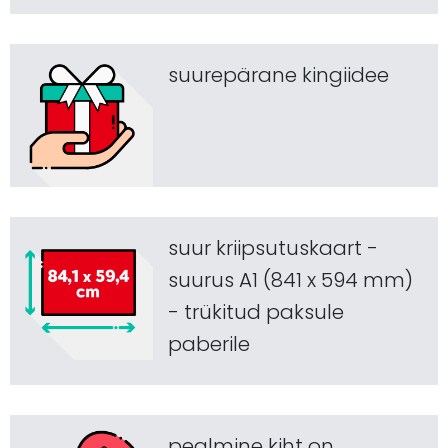
suurepärane kingiidee
suur kriipsutuskaart -
suurus A1 (841 x 594 mm)
- trükitud paksule
paberile
pealmine kiht on