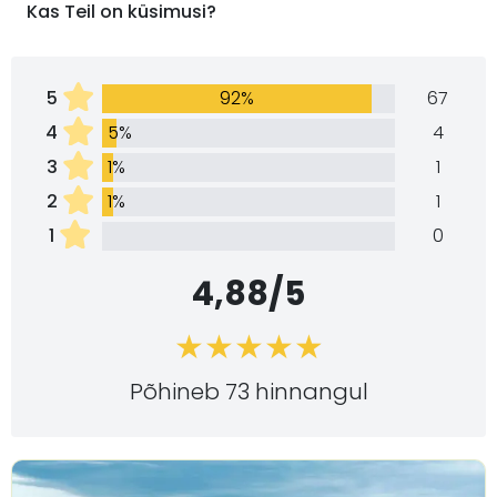
Kas Teil on küsimusi?
5
92%
67
4
5%
4
3
1%
1
2
1%
1
1
0
4,88/5
Põhineb 73 hinnangul