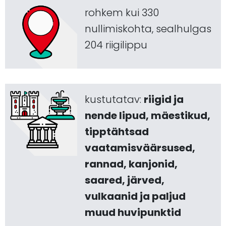
rohkem kui 330
nullimiskohta, sealhulgas
204 riigilippu
kustutatav:
riigid ja
nende lipud, mäestikud,
tipptähtsad
vaatamisväärsused,
rannad, kanjonid,
saared, järved,
vulkaanid ja paljud
muud huvipunktid