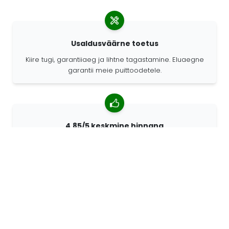
Usaldusväärne toetus
Kiire tugi, garantiiaeg ja lihtne tagastamine. Eluaegne
garantii meie puittoodetele.
4,85/5 keskmine hinnang
Rohkem kui 7400 arvustust klientidelt üle kogu maailma.
98% kliente soovitab meid.
Isikupärastatud tellimused
68travel on originaaltootja mis tähendab, et saame