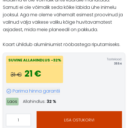
Samuti ei ole võimalik seda kõike läbida ühe inimelu
jooksul. Aga me oleme vähemalt esimest proovinud ja
valinud välja väikese valiku kõige huvitavamatest
asjadest, mida meie planeedil on pakkuda.
Kaart ühildub alumiiniumist rööbastega riputamiseks.
Tootekood:
SUVINE ALLAHINDLUS -32%
3554
21 €
31 €
Parima hinna garantii
Laos
Allahindlus:
32 %
LISA OSTUKORVI