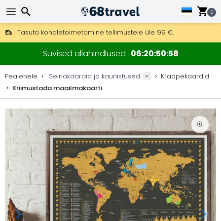
0
Tasuta kohaletoimetamine tellimustele üle 99 €.
Saab saata ka DHL Expressi kaudu (kohaletoimetamine 24 tunni joo
Otsi
30 päeva tagastamiseks, 90 päeva puidust kaartide ja dekorat
Suvised allahindlused
06
20
50
57
Originaalne kaartide ja dekoratsioonide tootja.
Pealehele
Seinakaardid ja kaunistused
Kraapekaardid
Kriimustada maailmakaarti
Otsi