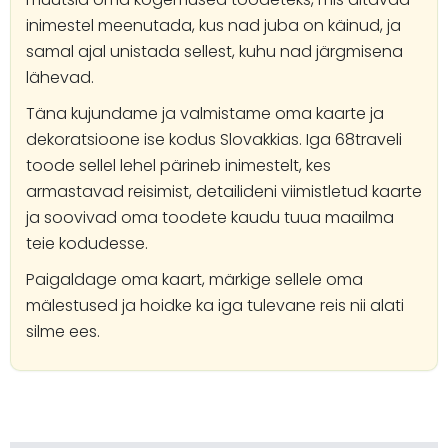
inimestel meenutada, kus nad juba on käinud, ja
samal ajal unistada sellest, kuhu nad järgmisena
lähevad.
Täna kujundame ja valmistame oma kaarte ja
dekoratsioone ise kodus Slovakkias. Iga 68traveli
toode sellel lehel pärineb inimestelt, kes
armastavad reisimist, detailideni viimistletud kaarte
ja soovivad oma toodete kaudu tuua maailma
teie kodudesse.
Paigaldage oma kaart, märkige sellele oma
mälestused ja hoidke ka iga tulevane reis nii alati
silme ees.