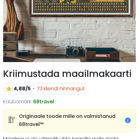
Kriimustada maailmakaarti
4,88/5
73 kliendi hinnangut
Kaubamärk:
68travel
Originaale toode mille on valmistanud
68travel™️
Maailma ei ole võimalik ühte kaardile mahutada.