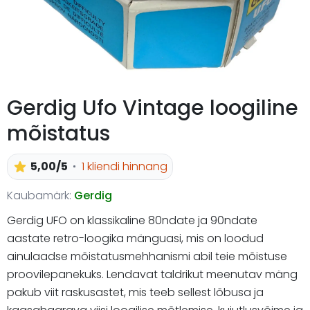
Gerdig Ufo Vintage loogiline
mõistatus
5,00/5
1 kliendi hinnang
Kaubamärk:
Gerdig
Gerdig UFO on klassikaline 80ndate ja 90ndate
aastate retro-loogika mänguasi, mis on loodud
ainulaadse mõistatusmehhanismi abil teie mõistuse
proovilepanekuks. Lendavat taldrikut meenutav mäng
pakub viit raskusastet, mis teeb sellest lõbusa ja