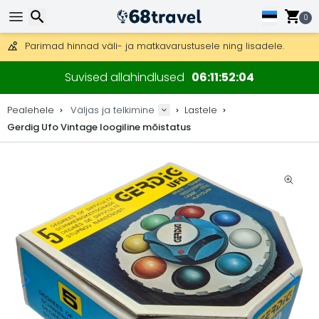
Tasuta kohaletoimetamine tellimustele üle 99 €.
Saab saata ka DHL Expressi kaudu (kohaletoimetamine 24 tunni joo
0
30 päeva tagastamiseks, 90 päeva puidust kaartide ja dekorat
Parimad hinnad väli- ja matkavarustusele ning lisadele.
Otsi
Suvised allahindlused
06
11
52
04
Pealehele
Väljas ja telkimine
Lastele
Gerdig Ufo Vintage loogiline mõistatus
Otsi