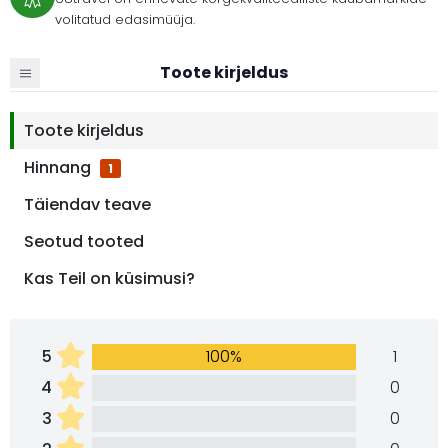
volitatud edasimüüja.
Toote kirjeldus
Toote kirjeldus
Hinnang
1
Täiendav teave
Seotud tooted
Kas Teil on küsimusi?
5
100%
1
4
0
3
0