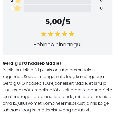
2
0
1
0
5,00/5
Põhineb hinnangul
Gerdig UFO naaseb Maale!
Rubiku kuubik ja Siil puuris on juba ammu tolmu
kogunud... Seevastu aegumatu loogikamänguasja
Gerdig UFO naaseb suurejooneliselt Maale, et sinu ja
sinu laste mõttemaailma lõbusalt proovile panna. Selle
ajurünnakuga saate nautida tunde, mil saate treenida
oma kujutlusvõimet, kombineerimisoskust ja mis kõige
tähtsam, loogilist mõtlemist. Mäng pakub viit