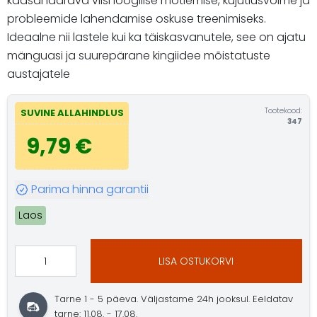
kaasahaarava viisi loogilise mõtlemise, kujutlusvõime ja
probleemide lahendamise oskuse treenimiseks.
Ideaalne nii lastele kui ka täiskasvanutele, see on ajatu
mänguasi ja suurepärane kingiidee mõistatuste
austajatele
Tootekood:
SUVINE ALLAHINDLUS
347
9,79 €
Parima hinna garantii
Laos
LISA OSTUKORVI
Tarne 1 - 5 päeva. Väljastame 24h jooksul. Eeldatav
tarne: 11.08. - 17.08.