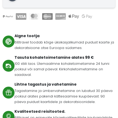
Algne tootja
68travel toodab kõige üksikasjalikumaid puidust kaarte ja
dekoratsioone otse Euroopa südames.
Tasuta kohaletoimetamine alates 99 €
100 stiili laos. Ülemaailmne kohaletoimetamine 24 tunni
jooksul või samal päeval. Kiirkohaletoimetamine on
saadaval.
Lihtne tagastus ja vahetamine
Tagastamine ja ümbervahetamine on lubatud 30 päeva
jooksul alates pakendi kättesaamise kuupäevast. 90
päeva puidust kaartidele ja dekoratsioonidele.
Kvaliteetsed reisitooted.
68travel on erinevate kõrgekvaliteediliste kaubamärkide