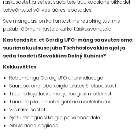
raskusastet ja sellest saab teie truu kaaslane pikkadel
talveõhtutel või vee ääres lebotades.
See mänguasi on ka fantastiline retrokingitus, mis
pakub rõõmu nii lastele kui ka täiskasvanutele.
Kas teadsite, et Gerdig UFO-mäng saavutas oma
suurima kuulsuse juba Tšehhoslovakkia ajal ja
seda toodeti Slovakkias Dolný Kubínis?
Kokkuvõttes
Retromängu Gerdig UFO allahindlusega
Suurepärane lõbu kõigile alates 6. eluaastast
Treenib kujutlusvõimet ja loogilist mõtlemist
Tundide pikkune intelligentne meelelahutus
Viis raskusastet
Ajatu mänguasi kõigile põlvkondadele
Ainulaadne kingiidee