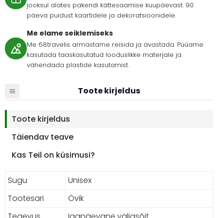
jooksul alates pakendi kättesaamise kuupäevast. 90
päeva puidust kaartidele ja dekoratsioonidele.
Me elame seiklemiseks
Me 68travelis armastame reisida ja avastada. Püüame
kasutada taaskasutatud looduslikke materjale ja
vähendada plastide kasutamist.
Toote kirjeldus
Toote kirjeldus
Täiendav teave
Kas Teil on küsimusi?
Sugu
Unisex
Tootesari
Övik
Tegevus
Igapäevane väljasõit