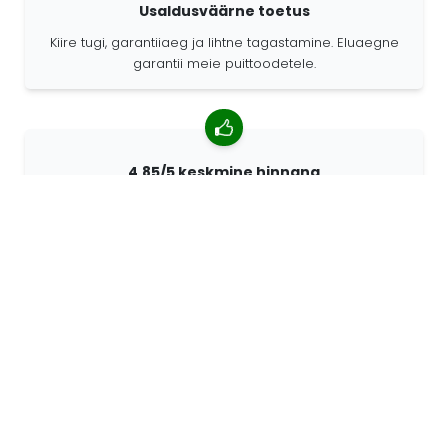
Usaldusväärne toetus
Kiire tugi, garantiiaeg ja lihtne tagastamine. Eluaegne
garantii meie puittoodetele.
4,85/5 keskmine hinnang
Rohkem kui 7400 arvustust klientidelt üle kogu maailma.
98% kliente soovitab meid.
Isikupärastatud tellimused
68travel on originaaltootja mis tähendab, et saame
kiiresti luua individuaalseid tellimusi vastavalt teie
soovidele.