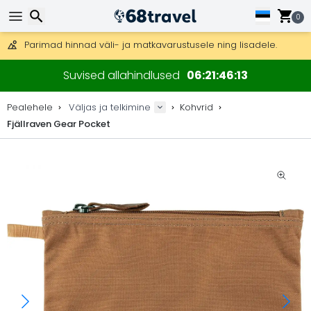
Tasuta kohaletoimetamine tellimustele üle 99 €.
Saab saata ka DHL Expressi kaudu (kohaletoimetamine 24 tunni joo
0
30 päeva tagastamiseks, 90 päeva puidust kaartide ja dekorat
Parimad hinnad väli- ja matkavarustusele ning lisadele.
Otsi
Suvised allahindlused
06
21
46
13
Pealehele
Väljas ja telkimine
Kohvrid
Fjällraven Gear Pocket
Otsi