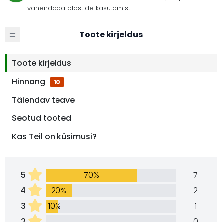
vähendada plastide kasutamist.
Toote kirjeldus
Toote kirjeldus
Hinnang
10
Täiendav teave
Seotud tooted
Kas Teil on küsimusi?
5
70%
7
4
20%
2
3
10%
1
2
0