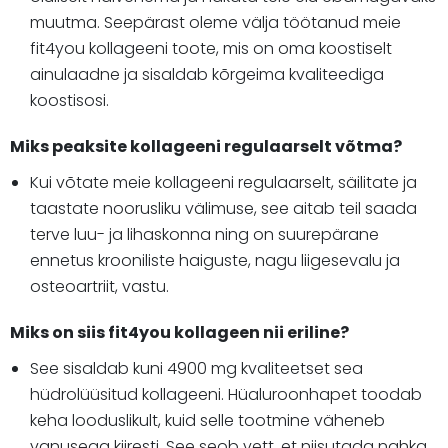
muutma. Seepärast oleme välja töötanud meie
fit4you kollageeni toote, mis on oma koostiselt
ainulaadne ja sisaldab kõrgeima kvaliteediga
koostisosi.
Miks peaksite kollageeni regulaarselt võtma?
Kui võtate meie kollageeni regulaarselt, säilitate ja
taastate noorusliku välimuse, see aitab teil saada
terve luu- ja lihaskonna ning on suurepärane
ennetus krooniliste haiguste, nagu liigesevalu ja
osteoartriit, vastu.
Miks on siis fit4you kollageen nii eriline?
See sisaldab kuni 4900 mg kvaliteetset sea
hüdrolüüsitud kollageeni. Hüaluroonhapet toodab
keha looduslikult, kuid selle tootmine väheneb
vanusega kiiresti. See seob vett, et niisutada nahka