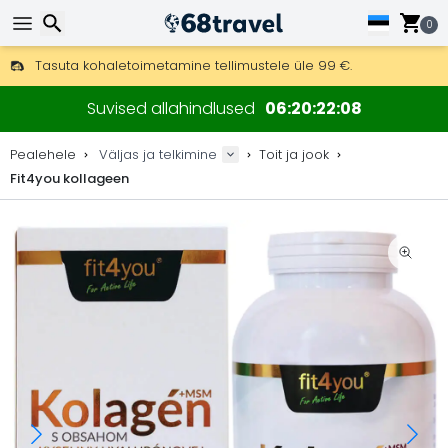
0
Tasuta kohaletoimetamine tellimustele üle 99 €.
Saab saata ka DHL Expressi kaudu (kohaletoimetamine 24 tunni joo
Otsi
30 päeva tagastamiseks, 90 päeva puidust kaartide ja dekorat
Suvised allahindlused
06
20
22
07
Parimad hinnad väli- ja matkavarustusele ning lisadele.
Pealehele
Väljas ja telkimine
Toit ja jook
Fit4you kollageen
Otsi