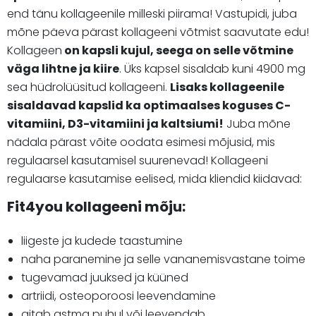
end tänu kollageenile milleski piirama! Vastupidi, juba
mõne päeva pärast kollageeni võtmist saavutate edu!
Kollageen
on kapsli kujul, seega on selle võtmine
väga lihtne ja kiire
. Üks kapsel sisaldab kuni 4900 mg
sea hüdrolüüsitud kollageeni.
Lisaks kollageenile
sisaldavad kapslid ka optimaalses koguses C-
vitamiini, D3-vitamiini ja kaltsiumi!
Juba mõne
nädala pärast võite oodata esimesi mõjusid, mis
regulaarsel kasutamisel suurenevad! Kollageeni
regulaarse kasutamise eelised, mida kliendid kiidavad:
Fit4you kollageeni mõju:
liigeste ja kudede taastumine
naha paranemine ja selle vananemisvastane toime
tugevamad juuksed ja küüned
artriidi, osteoporoosi leevendamine
aitab astma puhul või leevendab