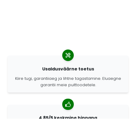
Usaldusväärne toetus
Kiire tugi, garantiiaeg ja lihtne tagastamine. Eluaegne
garantii meie puittoodetele.
4,85/5 keskmine hinnang
Rohkem kui 7400 arvustust klientidelt üle kogu maailma.
98% kliente soovitab meid.