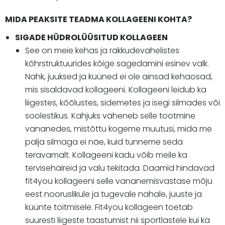
MIDA PEAKSITE TEADMA KOLLAGEENI KOHTA?
SIGADE HÜDROLÜÜSITUD KOLLAGEEN
See on meie kehas ja rakkudevahelistes
kõhrstruktuurides kõige sagedamini esinev valk.
Nahk, juuksed ja küüned ei ole ainsad kehaosad,
mis sisaldavad kollageeni. Kollageeni leidub ka
liigestes, kõõlustes, sidemetes ja isegi silmades või
soolestikus. Kahjuks väheneb selle tootmine
vananedes, mistõttu kogeme muutusi, mida me
palja silmaga ei näe, kuid tunneme seda
teravamalt. Kollageeni kadu võib meile ka
tervisehäireid ja valu tekitada. Daamid hindavad
fit4you kollageeni selle vananemisvastase mõju
eest nooruslikule ja tugevale nahale, juuste ja
küünte toitmisele. Fit4you kollageen toetab
suuresti liigeste taastumist nii sportlastele kui ka