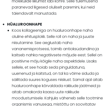
molekulide liikumist läbi kõhre. Selle tulemusena
paranevad liigesed oluliselt paremini, kui neid
täiendavalt manustada.
HÜALUROONHAPE
Koos kollageeniga on hüaluroonhape naha
oluline ehitusplokk. Selle roll on naha ja juuste
niisutamine. See aeglustab naha
vananemisprotsessi, toimib antioksüdandina ja
kaitseb nahka negatiivsete mõjude eest. Sellel on
positiivne mõju kõigile naha aspektidele. Lisaks
sellele, et see hoiab seda pinguldatuna,
uuenenud ja kaitstud, on tal ka võime siduda ja
säilitada suures koguses niiskust. Samal ajal aitab
hüaluroonhape kõrvaldada rakkude jäätmeid ja
aitab omakorda kaasa uute rakkude
moodustumisele. Kahjuks väheneb selle tootmine
organismis vanusega, mistõttu on soovitatav