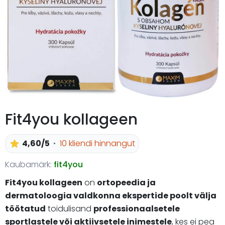
Fit4you kollageen
4,60/5
10 kliendi hinnangut
Kaubamärk:
fit4you
Fit4you kollageen
on
ortopeedia ja
dermatoloogia valdkonna ekspertide poolt välja
töötatud
toidulisand
professionaalsetele
sportlastele või aktiivsetele inimestele
, kes ei pea