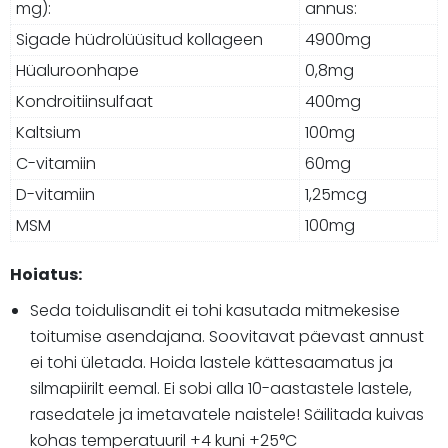
mg):
annus:
Sigade hüdrolüüsitud kollageen
4900mg
Hüaluroonhape
0,8mg
Kondroitiinsulfaat
400mg
Kaltsium
100mg
C-vitamiin
60mg
D-vitamiin
1,25mcg
MSM
100mg
Hoiatus:
Seda toidulisandit ei tohi kasutada mitmekesise
toitumise asendajana. Soovitavat päevast annust
ei tohi ületada. Hoida lastele kättesaamatus ja
silmapiirilt eemal. Ei sobi alla 10-aastastele lastele,
rasedatele ja imetavatele naistele! Säilitada kuivas
kohas temperatuuril +4 kuni +25°C