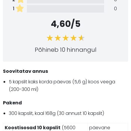
1
0
4,60/5
Põhineb 10 hinnangul
Soovitatav annus
5 kapslit kaks korda päevas (5,6 g) koos veega
(200-300 ml)
Pakend
300 kapslit, kaal 168g (30 annust 10 kapslit)
Koostisosad 10 kapslit
(5600
päevane