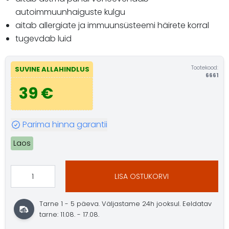
autoimmuunhaiguste kulgu
aitab allergiate ja immuunsüsteemi häirete korral
tugevdab luid
Tootekood:
SUVINE ALLAHINDLUS
6661
39 €
Parima hinna garantii
Laos
LISA OSTUKORVI
Tarne 1 - 5 päeva. Väljastame 24h jooksul. Eeldatav
tarne: 11.08. - 17.08.