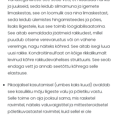
ja juukseid, seda leidub silmamuna ja igemete
limaskestas, see on loomulik osa nina limaskestast,
seda leidub ülemistes hingamisteedes ja põies,
lisaks liigestele, kus see toimib löögiabilisaatorina.
See aitab eemaldada jäätmeid rakkudest, millel
puudub otsene verevarustus või on vähene
vereringe, nagu näiteks kõhred. See aitab isegi luua
uusi rakke. Kondroitiinsulfaat on kõige rikkalikumalt
levinud kõhre rakkudevahelises struktuuris. See seob
endaga vett ja annab seetõttu kõhrega selle
elastsuse.
Pikaajalisel kasutamisel (umbes kaks kuud) avaldab
see kasulikku mõju liigeste valu ja põletiku vastu.
Selle toime on aja jooksul sama, mis rasketel
ravimitel, näiteks valuvaigistitel ja mittesteroidsetel
põletikuvastastel ravimitel, kuid sellel ei ole