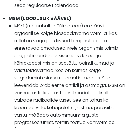
seda regulaarselt täiendada.
MSM (LOODUSLIK VÄÄVEL)
MSM (metüülsulfonüülmetaan) on väävli
orgaanilise, kõige biosaadavama vormi allikas,
millel on väga positiivsed terapeutilised ja
ennetavad omadused. Meie organismis toimib
see, pehmendades sisemisi sidekoe- ja
kõhrekoeosi, mis on seetõttu paindlikumad ja
vastupidavamad. See on kolmas kõige
sagedamini esinev mineraal inimkehas. See
leevendab probleeme artriidi ja astmaga. MSM on
võimas antioksüdant ja vähendab oluliselt
vabade radikaalide taset. See on tõhus ka
kroonilise valu, kehapõletiku, astma, parasiitide
vastu, mõõdab autoimmuunhaiguste
progresseerumist, toimib teatud vähivormide