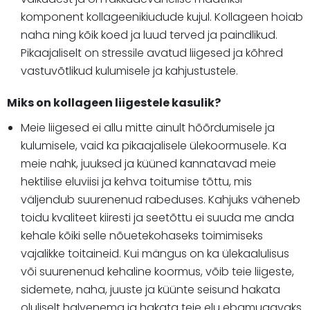
komponent kollageenikiudude kujul. Kollageen hoiab
naha ning kõik koed ja luud terved ja paindlikud.
Pikaajaliselt on stressile avatud liigesed ja kõhred
vastuvõtlikud kulumisele ja kahjustustele.
Miks on kollageen liigestele kasulik?
Meie liigesed ei allu mitte ainult hõõrdumisele ja
kulumisele, vaid ka pikaajalisele ülekoormusele. Ka
meie nahk, juuksed ja küüned kannatavad meie
hektilise eluviisi ja kehva toitumise tõttu, mis
väljendub suurenenud rabeduses. Kahjuks väheneb
toidu kvaliteet kiiresti ja seetõttu ei suuda me anda
kehale kõiki selle nõuetekohaseks toimimiseks
vajalikke toitaineid. Kui mängus on ka ülekaalulisus
või suurenenud kehaline koormus, võib teie liigeste,
sidemete, naha, juuste ja küünte seisund hakata
oluliselt halvenema ja hakata teie elu ebamugavaks