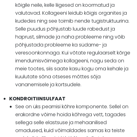
kõigile neile, kelle liigesed on koormatud ja
valutavad. Kollageeni leidub kõigis organites ja
kudedes ning see toimib nende tugistruktuurina.
Selle puudus põhjustab luude rabedust ja
haprust, silmade ja naha probleeme ning võib
põhjustada probleeme ka südame- ja
veresoonkonnaga. Kui võtate regulaarselt kõrge
imendumisvõimega kollageeni, nagu seda on
meie tootes, siis saate kasu kogu oma kehale ja
kuulutate sõna otseses mõttes sõja
vananemisele ja kortsudele.
KONDROITIINSULFAAT
See on üks peamisi kõhre komponente. Sellel on
erakordne võime hoida kõhrega vett, tagades
sellega selle elastsuse ja mehaanilised
omadused, kuid võimaldades samas ka teiste