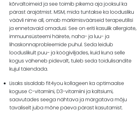
kõrvaltoimeid ja see toimib pikema aja jooksul ka
pärast ärajätmist. MSM, mida tuntakse ka loodusliku
väävli nime all, omab märkimisväärseid terapeutilisi
ja ennetavaid omadusi. See on eriti kasulik allergiate,
immuunsüsteemi häirete, naha- ja luu- ja
lihaskonnaprobleemide puhul. Seda leidub
looduslikult puu- ja köögiviljades, kuid kuna selle
kogus väheneb pidevalt, tuleb seda toidulisandite
kujul täiendada.
Lisaks sisaldab fit4you kollageen ka optimaalse
koguse C-vitamiini, D3-vitamiini ja kaltsiumi,
saavutades seega nähtava ja märgatava mõju
tavaliselt juba mõne päeva pärast kasutamist.