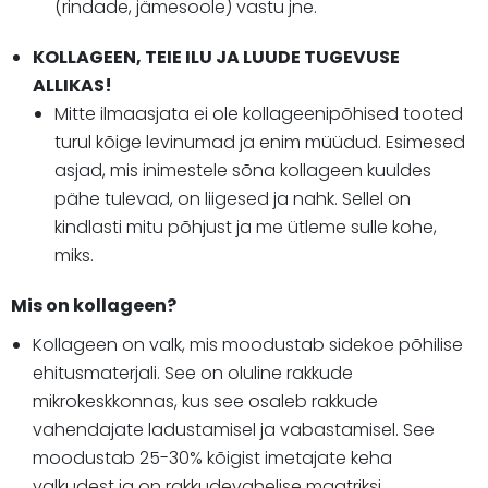
(rindade, jämesoole) vastu jne.
KOLLAGEEN, TEIE ILU JA LUUDE TUGEVUSE
ALLIKAS!
Mitte ilmaasjata ei ole kollageenipõhised tooted
turul kõige levinumad ja enim müüdud. Esimesed
asjad, mis inimestele sõna kollageen kuuldes
pähe tulevad, on liigesed ja nahk. Sellel on
kindlasti mitu põhjust ja me ütleme sulle kohe,
miks.
Mis on kollageen?
Kollageen on valk, mis moodustab sidekoe põhilise
ehitusmaterjali. See on oluline rakkude
mikrokeskkonnas, kus see osaleb rakkude
vahendajate ladustamisel ja vabastamisel. See
moodustab 25-30% kõigist imetajate keha
valkudest ja on rakkudevahelise maatriksi