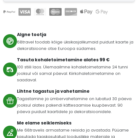
Algne tootja
68travel toodab kõige üksikasjalikumaid puidust kaarte ja
dekoratsioone otse Euroopa südames.
Tasuta kohaletoimetamine alates 99 €
100 stiili laos. Ülemaailmne kohaletoimetamine 24 tunni
jooksul või samal päeval. Kiirkohaletoimetamine on
saadaval.
Lihtne tagastus ja vahetamine
Tagastamine ja ümbervahetamine on lubatud 30 päeva
jooksul alates pakendi kättesaamise kuupäevast. 90
päeva puidust kaartidele ja dekoratsioonidele.
Me elame seiklemiseks
Me 68travelis armastame reisida ja avastada. Püüame
kasutada taaskasutatud looduslikke materjale ja