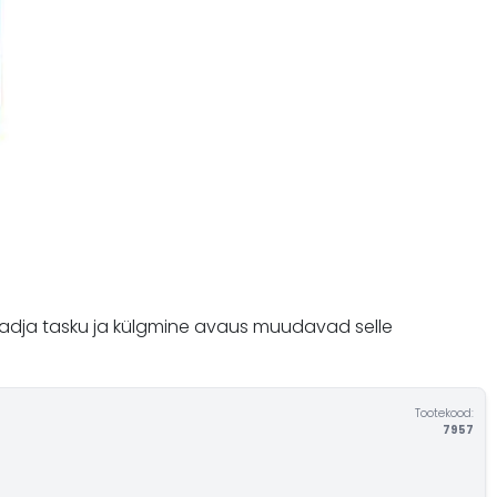
 Padja tasku ja külgmine avaus muudavad selle
Tootekood:
7957