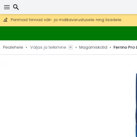
Tasuta kohaletoimetamine tellimustele üle 99 €.
Saab saata ka DHL Expressi kaudu (kohaletoimetamine 24 tunni joo
30 päeva tagastamiseks, 90 päeva puidust kaartide ja dekorat
Parimad hinnad väli- ja matkavarustusele ning lisadele.
Otsi
Pealehele
Väljas ja telkimine
Magamiskotid
Ferrino Pro