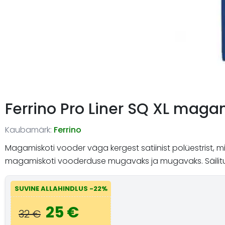
Ferrino Pro Liner SQ XL maga
Kaubamärk:
Ferrino
Magamiskoti vooder väga kergest satiinist polüestrist,
magamiskoti vooderduse mugavaks ja mugavaks. Säilitu
SUVINE ALLAHINDLUS -22%
25 €
32 €