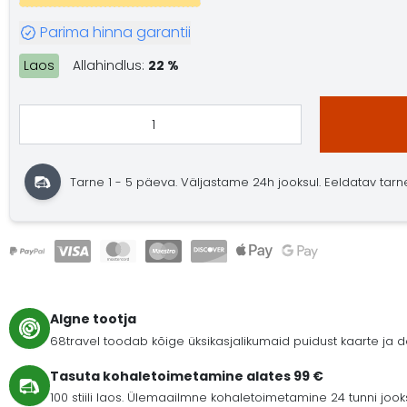
Parima hinna garantii
Laos
Allahindlus:
22 %
Tarne 1 - 5 päeva. Väljastame 24h jooksul. Eeldatav tarne: 
Algne tootja
68travel toodab kõige üksikasjalikumaid puidust kaarte ja
Tasuta kohaletoimetamine alates 99 €
100 stiili laos. Ülemaailmne kohaletoimetamine 24 tunni joo