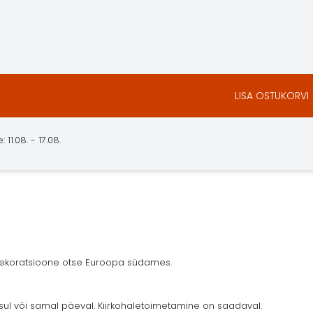
LISA OSTUKORVI
11.08. - 17.08.
 dekoratsioone otse Euroopa südames.
ksul või samal päeval. Kiirkohaletoimetamine on saadaval.