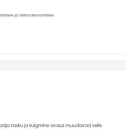
tidele ja dekoratsioonidele.
 Padja tasku ja külgmine avaus muudavad selle