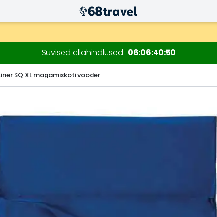
ksul)
sioonide jaoks.
Suvised allahindlused
06
06
40
50
 Liner SQ XL magamiskoti vooder
Otsi