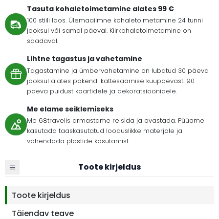
Tasuta kohaletoimetamine alates 99 €
100 stiili laos. Ülemaailmne kohaletoimetamine 24 tunni
jooksul või samal päeval. Kiirkohaletoimetamine on
saadaval.
Lihtne tagastus ja vahetamine
Tagastamine ja ümbervahetamine on lubatud 30 päeva
jooksul alates pakendi kättesaamise kuupäevast. 90
päeva puidust kaartidele ja dekoratsioonidele.
Me elame seiklemiseks
Me 68travelis armastame reisida ja avastada. Püüame
kasutada taaskasutatud looduslikke materjale ja
vähendada plastide kasutamist.
Toote kirjeldus
Toote kirjeldus
Täiendav teave