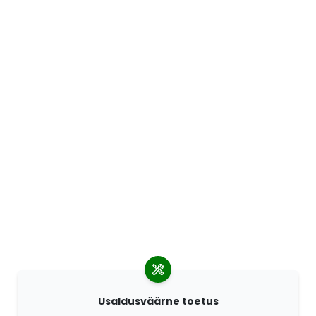
Usaldusväärne toetus