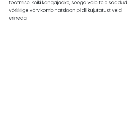
tootmisel kõiki kangajääke, seega võib teie saadud
võrkkiige värvikombinatsioon pildil kujutatust veidi
erineda