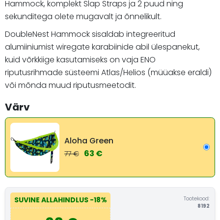
Hammock, komplekt Slap Straps ja 2 puud ning
sekunditega olete mugavalt ja õnnelikult.
DoubleNest Hammock sisaldab integreeritud
alumiiniumist wiregate karabiinide abil ülespanekut,
kuid võrkkiige kasutamiseks on vaja ENO
riputusrihmade süsteemi Atlas/Helios (müüakse eraldi)
või mõnda muud riputusmeetodit.
Värv
Aloha Green
63 €
77 €
Tootekood:
SUVINE ALLAHINDLUS
-18%
8192