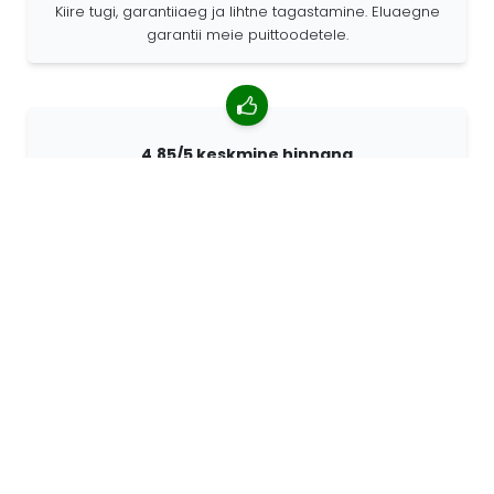
Kiire tugi, garantiiaeg ja lihtne tagastamine. Eluaegne
garantii meie puittoodetele.
4,85/5 keskmine hinnang
Rohkem kui 7400 arvustust klientidelt üle kogu maailma.
98% kliente soovitab meid.
Isikupärastatud tellimused
68travel on originaaltootja mis tähendab, et saame
kiiresti luua individuaalseid tellimusi vastavalt teie
soovidele.