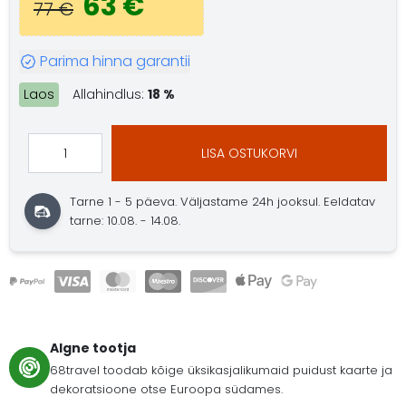
63 €
77 €
Parima hinna garantii
Laos
Allahindlus:
18 %
LISA OSTUKORVI
Tarne 1 - 5 päeva.
Väljastame 24h jooksul.
Eeldatav
tarne: 10.08. - 14.08.
Algne tootja
68travel toodab kõige üksikasjalikumaid puidust kaarte ja
dekoratsioone otse Euroopa südames.