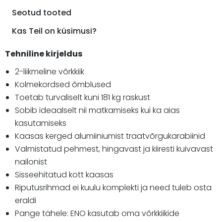
Seotud tooted
Kas Teil on küsimusi?
Tehniline kirjeldus
2-liikmeline võrkkiik
Kolmekordsed õmblused
Toetab turvaliselt kuni 181 kg raskust
Sobib ideaalselt nii matkamiseks kui ka aias
kasutamiseks
Kaasas kerged alumiiniumist traatvõrgukarabiinid
Valmistatud pehmest, hingavast ja kiiresti kuivavast
nailonist
Sisseehitatud kott kaasas
Riputusrihmad ei kuulu komplekti ja need tuleb osta
eraldi
Pange tähele: ENO kasutab oma võrkkiikide