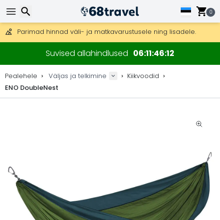
Tasuta kohaletoimetamine tellimustele üle 99 €.
Saab saata ka DHL Expressi kaudu (kohaletoimetamine 24 tunni joo
0
30 päeva tagastamiseks, 90 päeva puidust kaartide ja dekorat
Parimad hinnad väli- ja matkavarustusele ning lisadele.
Otsi
Suvised allahindlused
06
11
46
12
Pealehele
Väljas ja telkimine
Kiikvoodid
ENO DoubleNest
Otsi