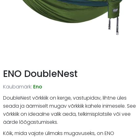
ENO DoubleNest
Kaubamärk:
Eno
DoubleNest võrkkiik on kerge, vastupidav, lihtne üles
seada ja äärmiselt mugav võrkkiik kahele inimesele. See
võrkkiik on ideaalne valik aeda, telkimisplatsile või vee
äärde lõõgastumiseks.
Kõik, mida vajate ülimaks mugavuseks, on ENO