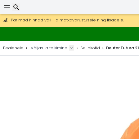
Tasuta kohaletoimetamine tellimustele üle 99 €.
Saab saata ka DHL Expressi kaudu (kohaletoimetamine 24 tunni joo
30 päeva tagastamiseks, 90 päeva puidust kaartide ja dekorat
Otsi
Parimad hinnad väli- ja matkavarustusele ning lisadele.
Pealehele
Väljas ja telkimine
Seljakotid
Deuter Futura 21