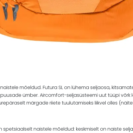
lt naistele mõeldud. Futura SL on lühema seljaosa, kitsam
 ja puusade ümber. Aircomfort-seljasüsteemi uut tüüpi võr
epäraselt märgade riiete tuulutamiseks liikvel olles (näitek
on spetsiaalselt naistele mõeldud: keskmiselt on naiste s