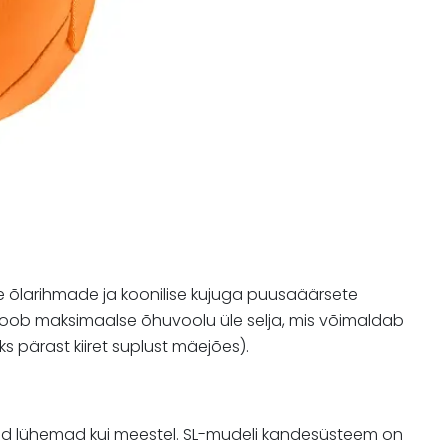
ate õlarihmade ja koonilise kujuga puusaäärsete
k loob maksimaalse õhuvoolu üle selja, mis võimaldab
s pärast kiiret suplust mäejões).
eljad lühemad kui meestel. SL-mudeli kandesüsteem on