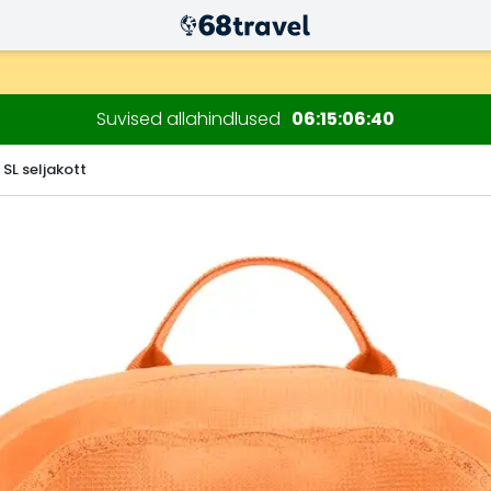
ksul)
sioonide jaoks.
Suvised allahindlused
06
15
06
39
 SL seljakott
Otsi