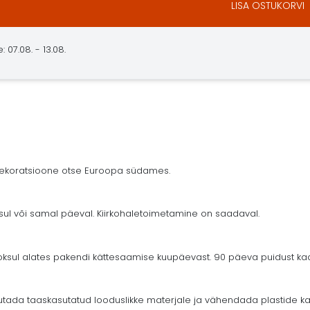
LISA OSTUKORVI
 07.08. - 13.08.
 dekoratsioone otse Euroopa südames.
ksul või samal päeval. Kiirkohaletoimetamine on saadaval.
ul alates pakendi kättesaamise kuupäevast. 90 päeva puidust kaar
tada taaskasutatud looduslikke materjale ja vähendada plastide ka