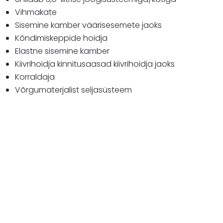
Vihmakate
Sisemine kamber väärisesemete jaoks
Kõndimiskeppide hoidja
Elastne sisemine kamber
Kiivrihoidja kinnitusaasad kiivrihoidja jaoks
Korraldaja
Võrgumaterjalist seljasüsteem