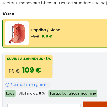
seetõttu mõnevõrra lühem kui Deuter'i standardsetel sel
Värv
Paprika / Siena
109 €
119 €
SUVINE ALLAHINDLUS
-8%
109 €
119 €
Parima hinna garantii
Laos
Allahindlus:
8 %
Tasuta kohaletoimetamine