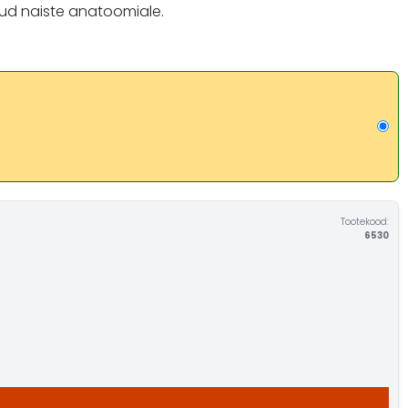
tud naiste anatoomiale.
Tootekood:
6530