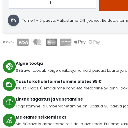
Tarne 1 - 5 päeva.
Väljastame 24h jooksul.
Eeldatav tarne:
Algne tootja
68travel toodab kõige üksikasjalikumaid puidust kaarte ja
Tasuta kohaletoimetamine alates 99 €
100 stiili laos. Ülemaailmne kohaletoimetamine 24 tunni joo
Lihtne tagastus ja vahetamine
Tagastamine ja ümbervahetamine on lubatud 30 päeva jooks
Me elame seiklemiseks
Me 68travelis armastame reisida ja avastada. Püüame kasu