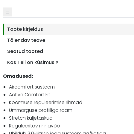
Toote kirjeldus
Täiendav teave
Seotud tooted
Kas Teil on küsimusi?
Omadused:
Aircomfort süsteem
Active Comfort Fit
Koormuse reguleerimise rihmad
Ümmarguse profiiliga raam
Stretch küljetaskud
Reguleeritav rinnavöö
Ühildub 3,0-liitrise joogisüsteemiga/kotiga