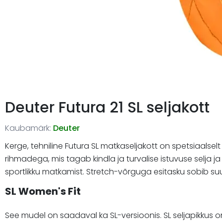
Deuter Futura 21 SL seljakott
Kaubamärk:
Deuter
Kerge, tehniline Futura SL matkaseljakott on spetsiaalse
rihmadega, mis tagab kindla ja turvalise istuvuse selja
sportlikku matkamist. Stretch-võrguga esitasku sobib suur
SL Women's Fit
See mudel on saadaval ka SL-versioonis. SL seljapikkus 