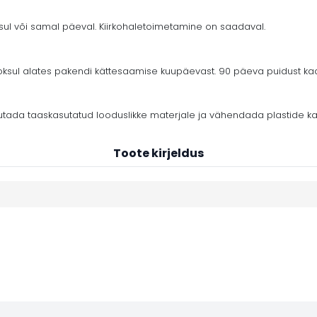
ksul või samal päeval. Kiirkohaletoimetamine on saadaval.
ul alates pakendi kättesaamise kuupäevast. 90 päeva puidust kaar
tada taaskasutatud looduslikke materjale ja vähendada plastide ka
Toote kirjeldus