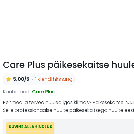
Care Plus päikesekaitse huul
5,00/5
1 kliendi hinnang
Kaubamärk:
Care Plus
Pehmed ja terved huuled igas kliimas? Päikesekaitse huule
Selle professionaalse huulte päikesekaitsega huulte eest
SUVINE ALLAHINDLUS