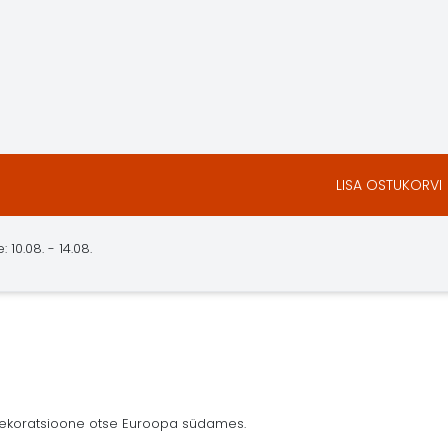
LISA OSTUKORVI
10.08. - 14.08.
 dekoratsioone otse Euroopa südames.