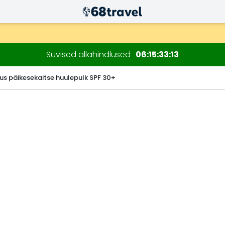
ksul)
sioonide jaoks.
Suvised allahindlused
06
15
33
12
us päikesekaitse huulepulk SPF 30+
Otsi