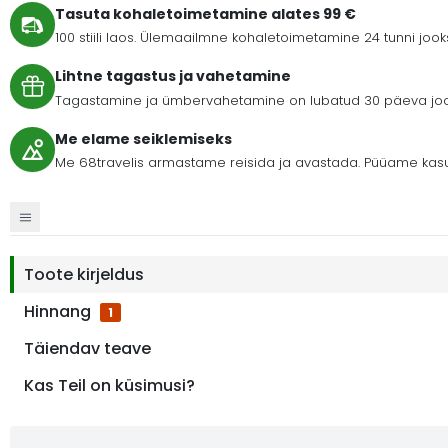
Tasuta kohaletoimetamine alates 99 €
100 stiili laos. Ülemaailmne kohaletoimetamine 24 tunni joo
Lihtne tagastus ja vahetamine
Tagastamine ja ümbervahetamine on lubatud 30 päeva jooks
Me elame seiklemiseks
Me 68travelis armastame reisida ja avastada. Püüame kasu
Toote kirjeldus
Hinnang
1
Täiendav teave
Kas Teil on küsimusi?