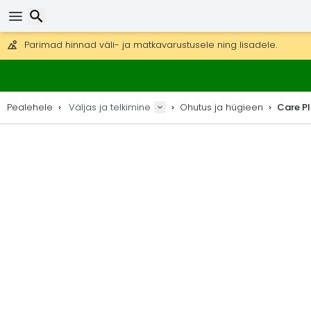
Tasuta kohaletoimetamine tellimustele üle 99 €.
Saab saata ka DHL Expressi kaudu (kohaletoimetamine 24 tunni joo
30 päeva tagastamiseks, 90 päeva puidust kaartide ja dekorat
Parimad hinnad väli- ja matkavarustusele ning lisadele.
Otsi
Pealehele
Väljas ja telkimine
Ohutus ja hügieen
Care Pl