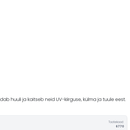
b huuli ja kaitseb neid UV-kiirguse, külma ja tuule eest.
Tootekood:
6770