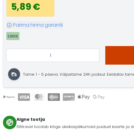
5,89 €
Parima hinna garantii
Laos
Tarne 1 - 5 päeva. Väljastame 24h jooksul. Eeldatav tarne: 
Algne tootja
68travel toodab kõige üksikasjalikumaid puidust kaarte ja