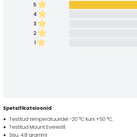
5
4
3
2
1
Spetsifikatsioonid
Testitud temperatuuridel -20 °C kuni +50 °C.
Testitud Mount Everestil.
Sisu: 4.8 grammi