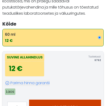
koostisosa, mis on praegu saadaval
putukatõrjevahendina ja mille tõhusus on tõestatud
teaduslikes laboratoorsetes ja väliuuringutes.
Köide
60 ml
12 €
Tootekood:
SUVINE ALLAHINDLUS
6762
12 €
Parima hinna garantii
Laos