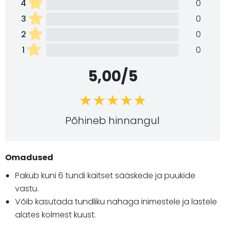
4
0
3
0
2
0
1
0
5,00/5
Põhineb hinnangul
Omadused
Pakub kuni 6 tundi kaitset sääskede ja puukide
vastu.
Võib kasutada tundliku nahaga inimestele ja lastele
alates kolmest kuust.