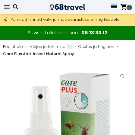
Tasuta kohaletoimetamine tellimustele üle 99 €.
Saab saata ka DHL Expressi kaudu (kohaletoimetamine 24 tunni joo
0
30 päeva tagastamiseks, 90 päeva puidust kaartide ja dekorat
Parimad hinnad väli- ja matkavarustusele ning lisadele.
Otsi
Suvised allahindlused
06
13
30
12
Pealehele
Väljas ja telkimine
Ohutus ja hügieen
Care Plus Anti-Insect Natural Spray
Otsi