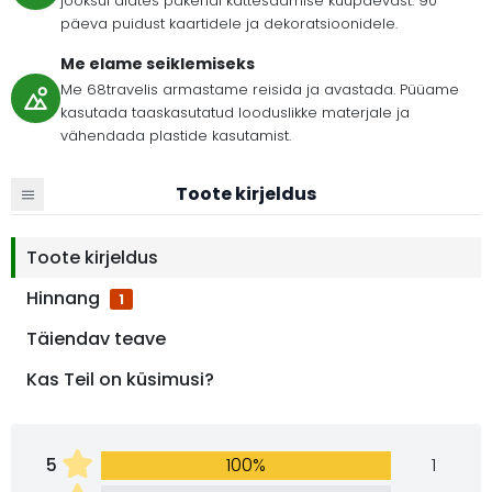
jooksul alates pakendi kättesaamise kuupäevast. 90
päeva puidust kaartidele ja dekoratsioonidele.
Me elame seiklemiseks
Me 68travelis armastame reisida ja avastada. Püüame
kasutada taaskasutatud looduslikke materjale ja
vähendada plastide kasutamist.
Toote kirjeldus
Toote kirjeldus
Hinnang
1
Täiendav teave
Kas Teil on küsimusi?
5
100%
1