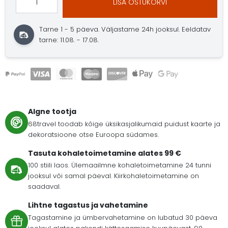
LISA OSTUKORVI
Tarne 1 - 5 päeva.
Väljastame 24h jooksul.
Eeldatav
tarne: 11.08. - 17.08.
Algne tootja
68travel toodab kõige üksikasjalikumaid puidust kaarte ja
dekoratsioone otse Euroopa südames.
Tasuta kohaletoimetamine alates 99 €
100 stiili laos. Ülemaailmne kohaletoimetamine 24 tunni
jooksul või samal päeval. Kiirkohaletoimetamine on
saadaval.
Lihtne tagastus ja vahetamine
Tagastamine ja ümbervahetamine on lubatud 30 päeva