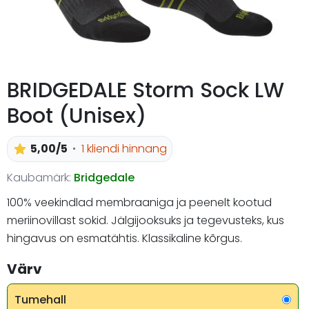
BRIDGEDALE Storm Sock LW
Boot (Unisex)
5,00/5
1 kliendi hinnang
Kaubamärk:
Bridgedale
100% veekindlad membraaniga ja peenelt kootud
meriinovillast sokid. Jälgijooksuks ja tegevusteks, kus
hingavus on esmatähtis. Klassikaline kõrgus.
Värv
Tumehall