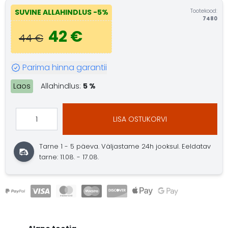
Tootekood:
SUVINE ALLAHINDLUS
-5%
7480
42 €
44 €
Parima hinna garantii
Laos
Allahindlus:
5 %
LISA OSTUKORVI
Tarne 1 - 5 päeva.
Väljastame 24h jooksul.
Eeldatav
tarne: 11.08. - 17.08.