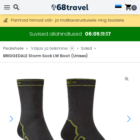
Tasuta kohaletoimetamine tellimustele üle 99 €.
Saab saata ka DHL Expressi kaudu (kohaletoimetamine 24 tunni joo
0
30 päeva tagastamiseks, 90 päeva puidust kaartide ja dekorat
Parimad hinnad väli- ja matkavarustusele ning lisadele.
Otsi
Suvised allahindlused
06
05
11
17
Pealehele
Väljas ja telkimine
Sokid
BRIDGEDALE Storm Sock LW Boot (Unisex)
Otsi