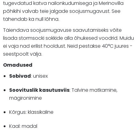
tugevdatud katva nailonkudumisega ja Merinovilla
põhikihi valvab teie jalgade soojusmugavust. See
tähendab ka null lõhna.
Täiendava soojusmugavuse saavutamiseks võite
lisada stormsocki sokkide alla õhukesed voodrid. Muidu
ei vaja nad erilist hooldust. Neid pestakse 40°C juures -
seestpoolt välja.
Omadused
Sobivad
: unisex
Soovituslik kasutusviis
: Talvine matkamine,
mägironimine
Kõrgus: klassikaline
Kaal: madal