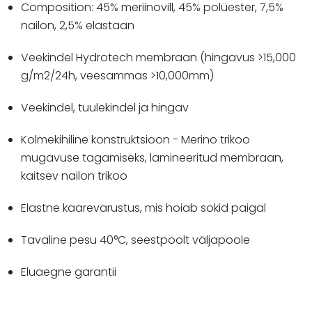
Composition: 45% meriinovill, 45% polüester, 7,5%
nailon, 2,5% elastaan
Veekindel Hydrotech membraan (hingavus >15,000
g/m2/24h, veesammas >10,000mm)
Veekindel, tuulekindel ja hingav
Kolmekihiline konstruktsioon - Merino trikoo
mugavuse tagamiseks, lamineeritud membraan,
kaitsev nailon trikoo
Elastne kaarevarustus, mis hoiab sokid paigal
Tavaline pesu 40°C, seestpoolt väljapoole
Eluaegne garantii