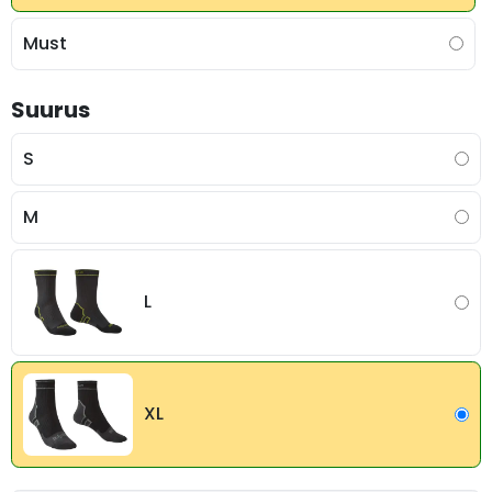
Must
Suurus
S
M
L
XL