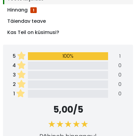
Hinnang
1
Täiendav teave
Kas Teil on küsimusi?
5
100%
1
4
0
3
0
2
0
1
0
5,00/5