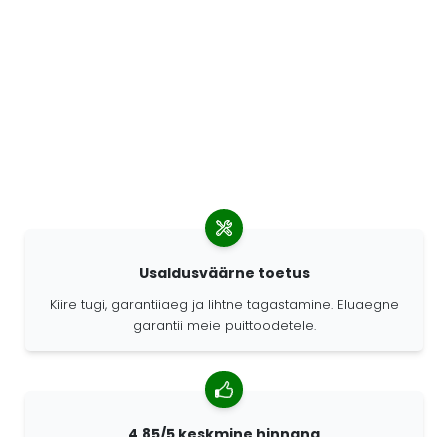
Usaldusväärne toetus
Kiire tugi, garantiiaeg ja lihtne tagastamine. Eluaegne
garantii meie puittoodetele.
4,85/5 keskmine hinnang