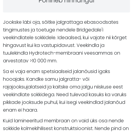
Põhineb hinnangul
Jookske läbi oja, sõitke jalgrattaga ebasoodsates
tingimustes ja toetuge nendele Bridgedale'i
veekindlatele sokkidele. Ideaalsed, kui vajate nii kõrget
hingavust kui ka vastupidavust. Veekindla ja
tuulekindla Hydrotech-membraani veesammas on
arvestatav >10 000 mm.
Sa ei vaja enam spetsiaalseid jalanõusid igaks
hooajaks. Kandke samu jalgratta- või
rajajooksujalatseid ja kaitske oma jalgu niiskuse eest
veekindlate sokkidega. Need tulevad kasuks ka varuks
pikkade jooksude puhul, kui isegi veekindlad jalanõud
enam ei haara.
Kuid lamineeritud membraan on vaid üks osa nende
sokkide kolmekihilisest konstruktsioonist. Nende pind on