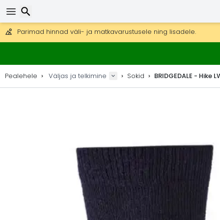
Tasuta kohaletoimetamine tellimustele üle 99 €.
Saab saata ka DHL Expressi kaudu (kohaletoimetamine 24 tunni joo
30 päeva tagastamiseks, 90 päeva puidust kaartide ja dekorat
Parimad hinnad väli- ja matkavarustusele ning lisadele.
Otsi
Pealehele
Väljas ja telkimine
Sokid
BRIDGEDALE - Hike 