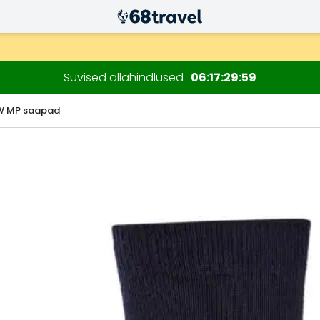
ksul)
sioonide jaoks.
Suvised allahindlused
06
17
29
58
LW MP saapad
Otsi