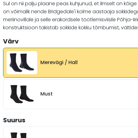
Sul on nii palju plaane peas kuhjunud, et ilmselt on kõi
on võimalik nende Bridgedale'i kolme aastaaja sokkideg
meriinovillale ja selle erakordsele töötlemisviisile Põhja
konstruktsioon takistab sokkide kokku tõmbumist, vältides 
Värv
Merevägi / Hall
Must
Suurus