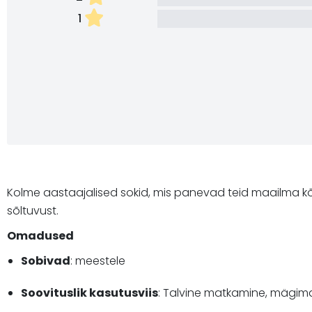
1
Kolme aastaajalised sokid, mis panevad teid maailma kõn
sõltuvust.
Omadused
Sobivad
: meestele
Soovituslik kasutusviis
: Talvine matkamine, mägim