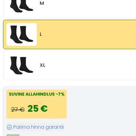
M
L
XL
SUVINE ALLAHINDLUS
-7%
25 €
27 €
Parima hinna garantii