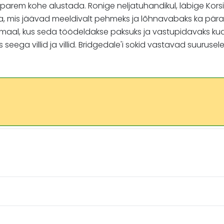
ge parem kohe alustada. Ronige neljatuhandikul, läbige Kor
a, mis jäävad meeldivalt pehmeks ja lõhnavabaks ka päras
-Iirimaal, kus seda töödeldakse paksuks ja vastupidavaks kud
seega villid ja villid. Bridgedale'i sokid vastavad suurusel