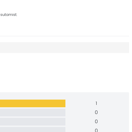
sutamist.
1
0
0
0