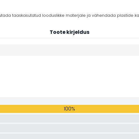
tada taaskasutatud looduslikke materjale ja vähendada plastide ka
Toote kirjeldus
100%