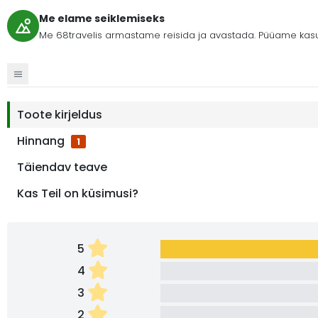
Me elame seiklemiseks
Me 68travelis armastame reisida ja avastada. Püüame kasu
Toote kirjeldus
Hinnang
1
Täiendav teave
Kas Teil on küsimusi?
5
4
3
2