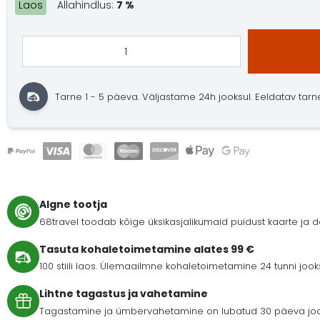
Laos
Allahindlus:
7 %
Tarne 1 - 5 päeva.
Väljastame 24h jooksul.
Eeldatav tarne:
Algne tootja
68travel toodab kõige üksikasjalikumaid puidust kaarte ja
Tasuta kohaletoimetamine alates 99 €
100 stiili laos. Ülemaailmne kohaletoimetamine 24 tunni joo
Lihtne tagastus ja vahetamine
Tagastamine ja ümbervahetamine on lubatud 30 päeva jooks