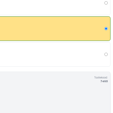
Tootekood:
7460