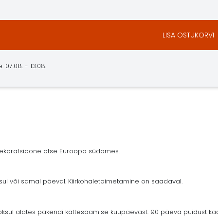
LISA OSTUKORVI
 07.08. - 13.08.
 dekoratsioone otse Euroopa südames.
ksul või samal päeval. Kiirkohaletoimetamine on saadaval.
ul alates pakendi kättesaamise kuupäevast. 90 päeva puidust kaar