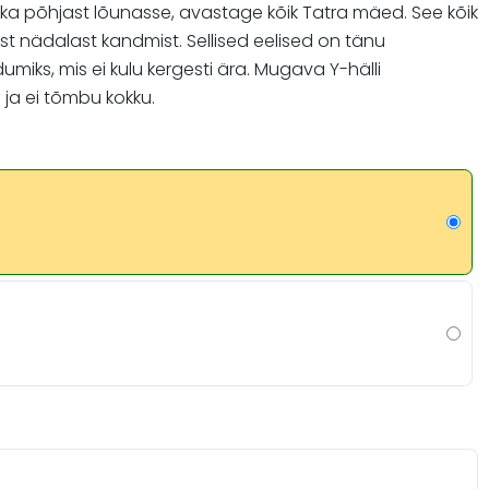
sika põhjast lõunasse, avastage kõik Tatra mäed. See kõik
t nädalast kandmist. Sellised eelised on tänu
umiks, mis ei kulu kergesti ära. Mugava Y-hälli
e ja ei tõmbu kokku.