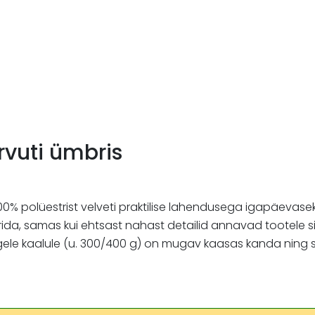
vuti ümbris
0% polüestrist velveti praktilise lahendusega igapäevasek
ida, samas kui ehtsast nahast detailid annavad tootele s
u kergele kaalule (u. 300/400 g) on mugav kaasas kanda ni