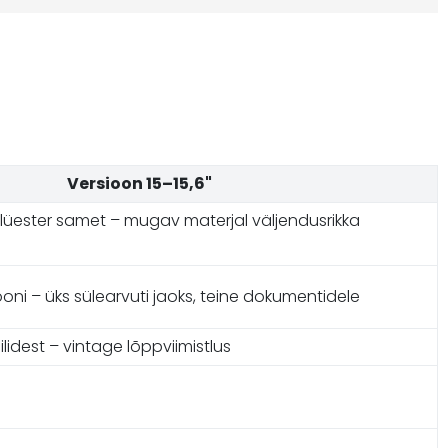
Versioon 15–15,6"
lüester samet – mugav materjal väljendusrikka
iooni – üks sülearvuti jaoks, teine dokumentidele
lidest – vintage lõppviimistlus