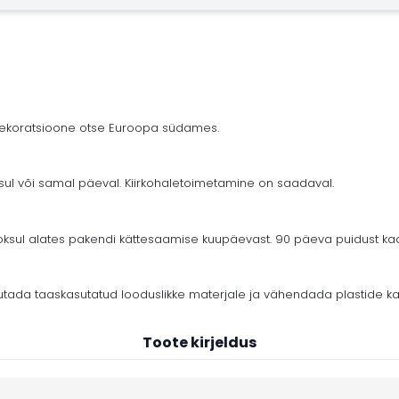
 dekoratsioone otse Euroopa südames.
ksul või samal päeval. Kiirkohaletoimetamine on saadaval.
ul alates pakendi kättesaamise kuupäevast. 90 päeva puidust kaar
tada taaskasutatud looduslikke materjale ja vähendada plastide ka
Toote kirjeldus