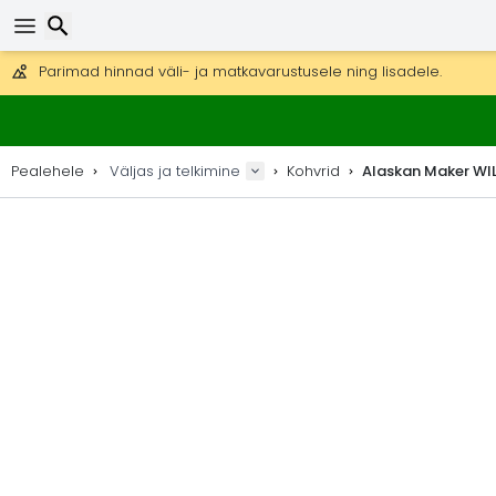
Tasuta kohaletoimetamine tellimustele üle 99 €.
Saab saata ka DHL Expressi kaudu (kohaletoimetamine 24 tunni joo
30 päeva tagastamiseks, 90 päeva puidust kaartide ja dekorat
Parimad hinnad väli- ja matkavarustusele ning lisadele.
Otsi
Pealehele
Väljas ja telkimine
Kohvrid
Alaskan Maker WIL