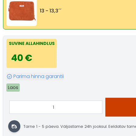
13 - 13,3´´
SUVINE ALLAHINDLUS
40 €
Parima hinna garantii
Laos
Tarne 1 - 5 päeva.
Väljastame 24h jooksul.
Eeldatav tarne: