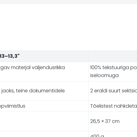
13–13,3"
gav materjal väljendusrikka
100% tekstuuriga po
iseloomuga
ti jaoks, teine dokumentidele
2 eraldi suurt sekts
ppviimistlus
Tõelistest nahkdetai
26,5 × 37 cm
400 g