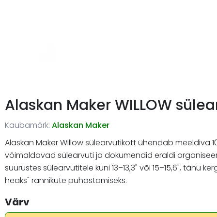
Alaskan Maker WILLOW sülear
Kaubamärk:
Alaskan Maker
Alaskan Maker Willow sülearvutikott ühendab meeldiva 10
võimaldavad sülearvuti ja dokumendid eraldi organiseer
suurustes sülearvutitele kuni 13–13,3" või 15–15,6", tän
heaks" rannikute puhastamiseks.
Värv