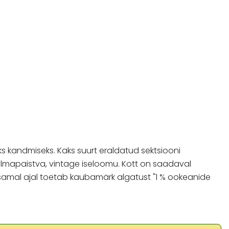
s kandmiseks. Kaks suurt eraldatud sektsiooni
ilmapaistva, vintage iseloomu. Kott on saadaval
ng samal ajal toetab kaubamärk algatust "1 % ookeanide