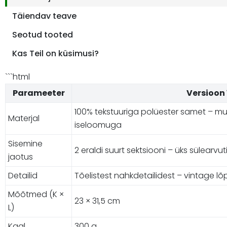
Täiendav teave
Seotud tooted
Kas Teil on küsimusi?
```html
Parameeter
Versioon 
100% tekstuuriga polüester samet – mu
Materjal
iseloomuga
Sisemine
2 eraldi suurt sektsiooni – üks sülearvu
jaotus
Detailid
Tõelistest nahkdetailidest – vintage lõ
Mõõtmed (K ×
23 × 31,5 cm
L)
Kaal
300 g