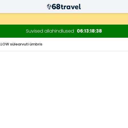
ksul)
sioonide jaoks.
Suvised allahindlused
06
13
18
37
LOW sülearvuti ümbris
Otsi