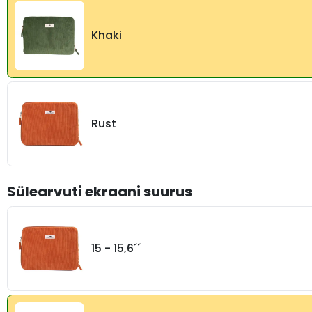
Khaki
Rust
Sülearvuti ekraani suurus
15 - 15,6´´