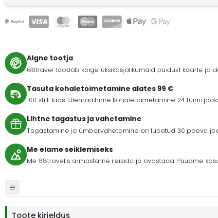
Algne tootja
68travel toodab kõige üksikasjalikumaid puidust kaarte ja
Tasuta kohaletoimetamine alates 99 €
100 stiili laos. Ülemaailmne kohaletoimetamine 24 tunni joo
Lihtne tagastus ja vahetamine
Tagastamine ja ümbervahetamine on lubatud 30 päeva jooks
Me elame seiklemiseks
Me 68travelis armastame reisida ja avastada. Püüame kasu
Toote kirjeldus