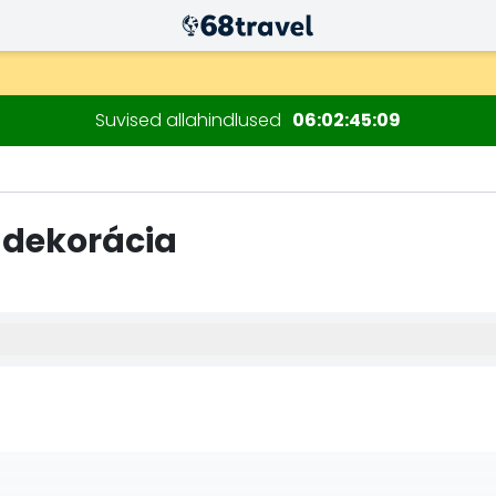
ksul)
sioonide jaoks.
Suvised allahindlused
06
02
45
07
 dekorácia
Otsi