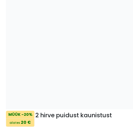
2 hirve puidust kaunistust
MÜÜK -20%
20 €
alates