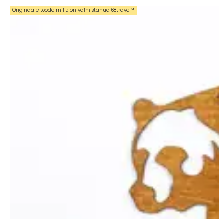
Originaale toode mille on valmistanud 68travel™️