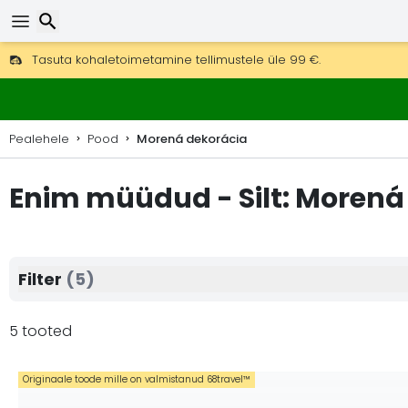
Tasuta kohaletoimetamine tellimustele üle 99 €.
Saab saata ka DHL Expressi kaudu (kohaletoimetamine 24 tunni joo
Otsi
30 päeva tagastamiseks, 90 päeva puidust kaartide ja dekorat
Pealehele
Pood
Morená dekorácia
Enim müüdud - Silt: Morená
Filter
(5)
5 tooted
Originaale toode mille on valmistanud 68travel™️