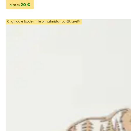
20 €
alates
Originaale toode mille on valmistanud 68travel™️