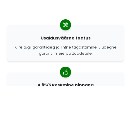
Usaldusväärne toetus
Kiire tugi, garantiiaeg ja lihtne tagastamine. Eluaegne
garantii meie puittoodetele.
4,85/5 keskmine hinnang
Rohkem kui 7400 arvustust klientidelt üle kogu maailma.
98% kliente soovitab meid.