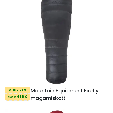
Mountain Equipment Firefly
MÜÜK -2%
486 €
magamiskott
alates