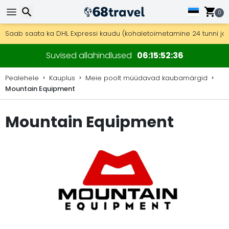
0
Tasuta kohaletoimetamine tellimustele üle 99 €.
Saab saata ka DHL Expressi kaudu (kohaletoimetamine 24 tunni joo
30 päeva tagastamiseks, 90 päeva puidust kaartide ja dekorat
Otsi
Suvised allahindlused
06
15
52
35
Pealehele
Kauplus
Meie poolt müüdavad kaubamärgid
Mountain Equipment
Otsi
Mountain Equipment