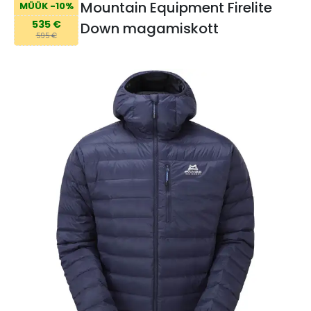
Mountain Equipment Firelite
MÜÜK -10%
535 €
Down magamiskott
595 €