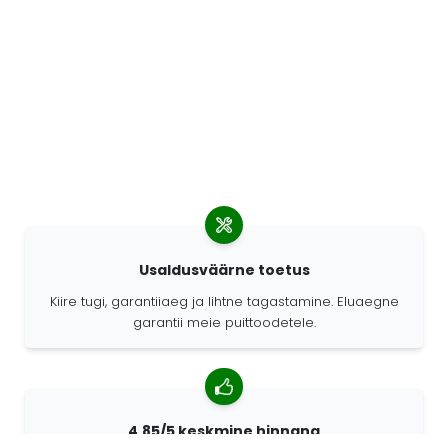
Usaldusväärne toetus
Kiire tugi, garantiiaeg ja lihtne tagastamine. Eluaegne
garantii meie puittoodetele.
4,85/5 keskmine hinnang