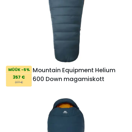
Mountain Equipment Helium
MÜÜK -5%
357 €
600 Down magamiskott
377 €