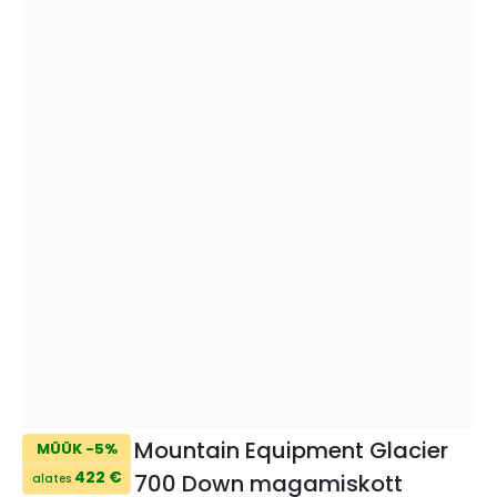
Mountain Equipment Glacier
MÜÜK -5%
422 €
700 Down magamiskott
alates