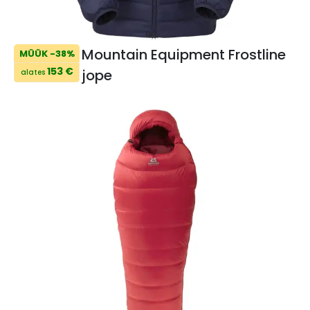
Mountain Equipment Frostline
MÜÜK -38%
153 €
jope
alates