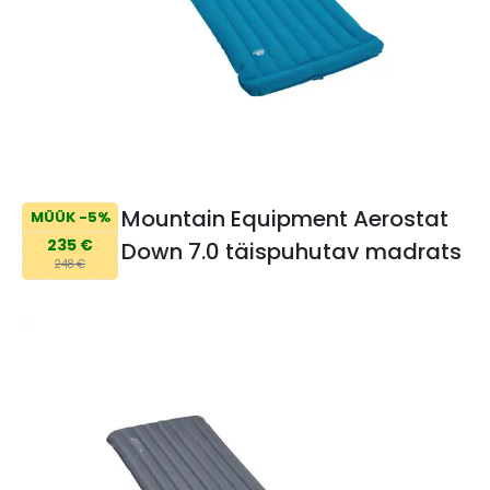
Mountain Equipment Aerostat
MÜÜK -5%
235 €
Down 7.0 täispuhutav madrats
248 €