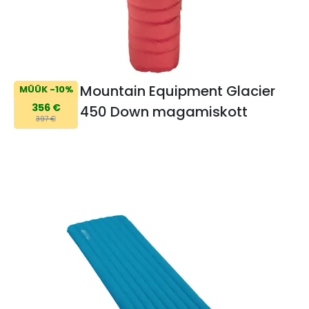
Mountain Equipment Glacier
MÜÜK -10%
356 €
450 Down magamiskott
397 €