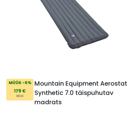
Mountain Equipment Aerostat
MÜÜK -5%
179 €
Synthetic 7.0 täispuhutav
188 €
madrats