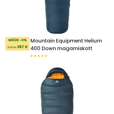
Mountain Equipment Helium
MÜÜK -3%
367 €
400 Down magamiskott
alates